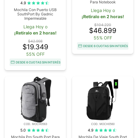
Para Notebook
4.9
Mochila Con Puerto USB
Llega Hoy o
SouthPort By Gadnic
¡Retiralo en 2 horas!
Impermeable
$104.220
Llega Hoy o
$46.899
¡Retiralo en 2 horas!
55% OFF
$42.998
$19.349
DESDE 6 CUOTAS SIN INTERÉS
55% OFF
DESDE 6 CUOTAS SIN INTERÉS
COD. MOCH0563
COD. MOCH0560
5.0
4.9
Mochila Pro South Port Para
Mochila De Viaje South Port