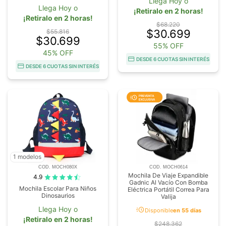
Llega Hoy o
Llega Hoy o
¡Retiralo en 2 horas!
¡Retiralo en 2 horas!
$68.220
$30.699
$55.816
$30.699
55% OFF
45% OFF
DESDE 6 CUOTAS SIN INTERÉS
DESDE 6 CUOTAS SIN INTERÉS
1 modelos
COD. MOCH080X
COD. MOCH0614
Mochila De Viaje Expandible
4.9
Gadnic Al Vacío Con Bomba
Mochila Escolar Para Niños
Eléctrica Portátil Correa Para
Dinosaurios
Valija
acute
Llega Hoy o
Disponible
en 55 días
¡Retiralo en 2 horas!
$248.362