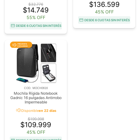
$136.599
$32.776
$14.749
45% OFF
55% OFF
DESDE 6 CUOTAS SIN INTERÉS
DESDE 6 CUOTAS SIN INTERÉS
COD. MOCH0616
Mochila Rígida Notebook
Gadnic 16 pulgadas Antirrobo
Impermeable
acute
Disponible
en 22 días
$199.998
$109.999
45% OFF