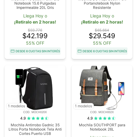
Notebook 15.6 Pulgadas
Portanotebook Nylon
Impermeable 20L Gris
Resistente
Llega Hoy o
Llega Hoy o
¡Retiralo en 2 horas!
¡Retiralo en 2 horas!
$93.776
$65.664
$42.199
$29.549
55% OFF
55% OFF
DESDE 6 CUOTAS SIN INTERÉS
DESDE 6 CUOTAS SIN INTERÉS
1 modelos
1 modelos
COD. MOCH020X
COD. MOCH002X
4.9
4.9
Mochila Antirrobo Gadnic 35
Mochila SOUTHPORT para
Litros Porta Notebook Tela Anti
Notebook 26L
Cortes Puerto USB