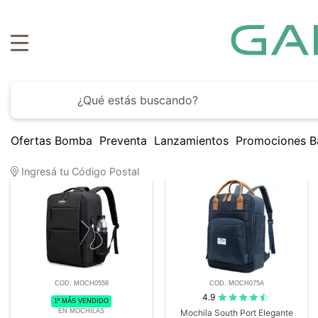
Has
Ofertas Bomba
Preventa
Lanzamientos
Promociones B
9
Artículos encontrados
Ingresá tu Código Postal
COD. MOCH0558
COD. MOCH075A
4.9
1º MÁS VENDIDO
EN MOCHILAS
Mochila South Port Elegante