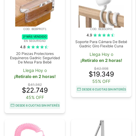
COD. BEBPROT1
COD. BEBSOP01
4.9
1º MÁS VENDIDO
EN SEGURIDAD
Soporte Para Cámara De Bebé
Gadnic Giro Flexible Cuna
4.8
20 Piezas Protectores
Llega Hoy o
Esquineros Gadnic Seguridad
¡Retiralo en 2 horas!
De Mesa Para Bebé
$42.998
Llega Hoy o
$19.349
¡Retiralo en 2 horas!
55% OFF
$41.362
$22.749
DESDE 6 CUOTAS SIN INTERÉS
45% OFF
DESDE 6 CUOTAS SIN INTERÉS