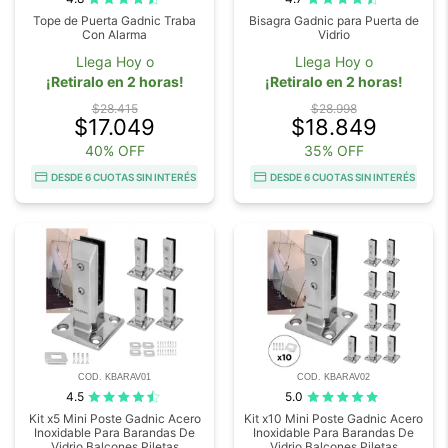
Tope de Puerta Gadnic Traba
Bisagra Gadnic para Puerta de
Con Alarma
Vidrio
Llega Hoy o
Llega Hoy o
¡Retiralo en 2 horas!
¡Retiralo en 2 horas!
$28.415
$28.998
$17.049
$18.849
40% OFF
35% OFF
DESDE 6 CUOTAS SIN INTERÉS
DESDE 6 CUOTAS SIN INTERÉS
COD. KBARAV01
COD. KBARAV02
4.5
5.0
Kit x5 Mini Poste Gadnic Acero
Kit x10 Mini Poste Gadnic Acero
Inoxidable Para Barandas De
Inoxidable Para Barandas De
Vidrio Balcones Piletas
Vidrio Balcones Piletas