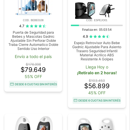
COD. BEBE0108
COD. ESPEJO01
4.7
Finaliza en:
05:03:54
Puerta de Seguridad para
4.9
Bebes y Mascotas Gadnic
Ajustable Sin Perforar Doble
Espejo Retrovisor Auto Bebe
Traba Cierre Automatico Doble
Gadnic Ajustable Para Asiento
Sentido Uso Interior
Trasero Seguridad Infantil
Material Acrilico ABS
Envío a todo el país
Resistente A Golpes
$176.998
Llega Hoy o
$79.649
¡Retiralo en 2 horas!
55% OFF
$103.453
$56.899
DESDE 6 CUOTAS SIN INTERÉS
45% OFF
DESDE 6 CUOTAS SIN INTERÉS