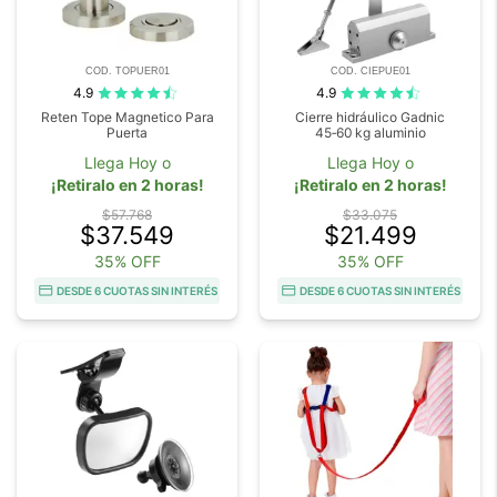
COD. TOPUER01
COD. CIEPUE01
4.9
4.9
Reten Tope Magnetico Para
Cierre hidráulico Gadnic
Puerta
45‑60 kg aluminio
Llega Hoy o
Llega Hoy o
¡Retiralo en 2 horas!
¡Retiralo en 2 horas!
$57.768
$33.075
$37.549
$21.499
35% OFF
35% OFF
DESDE 6 CUOTAS SIN INTERÉS
DESDE 6 CUOTAS SIN INTERÉS