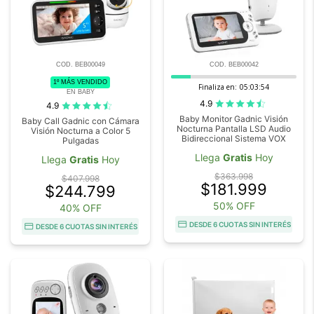
COD. BEB00049
COD. BEB00042
1º MÁS VENDIDO
Finaliza en:
05:03:54
EN BABY
4.9
4.9
Baby Monitor Gadnic Visión
Baby Call Gadnic con Cámara
Nocturna Pantalla LSD Audio
Visión Nocturna a Color 5
Bidireccional Sistema VOX
Pulgadas
Llega
Gratis
Hoy
Llega
Gratis
Hoy
$363.998
$407.998
$181.999
$244.799
50% OFF
40% OFF
DESDE 6 CUOTAS SIN INTERÉS
DESDE 6 CUOTAS SIN INTERÉS