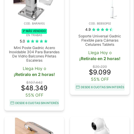
COD. BARAVI01
COD. BEBSOP02
4.9
1º MÁS VENDIDO
EN TRABAS
Soporte Universal Gadnic
Flexible para Cámaras
5.0
Celulares Tablets
Mini Poste Gadnic Acero
Inoxidable 304 Para Barandas
Llega Hoy o
De Vidrio Balcones Piletas
¡Retiralo en 2 horas!
Escaleras
$20.220
Llega Hoy o
$9.099
¡Retiralo en 2 horas!
55% OFF
$107.442
$48.349
DESDE 6 CUOTAS SIN INTERÉS
55% OFF
DESDE 6 CUOTAS SIN INTERÉS