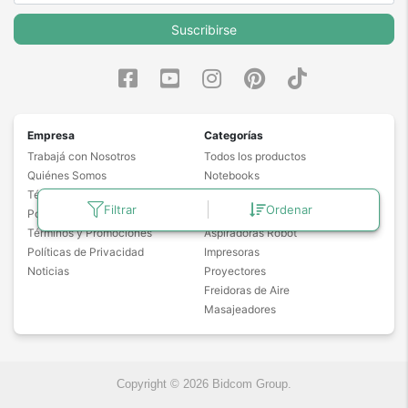
Suscribirse
Empresa
Categorías
Trabajá con Nosotros
Todos los productos
Quiénes Somos
Notebooks
Términos y Condiciones
Drones
Filtrar
Ordenar
Políticas de Garantía
Cámaras de Seguridad
Términos y Promociones
Aspiradoras Robot
Políticas de Privacidad
Impresoras
Noticias
Proyectores
Freidoras de Aire
Masajeadores
Copyright © 2026 Bidcom Group.