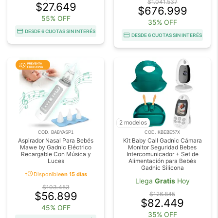
$1.041.537
$27.649
$676.999
55% OFF
35% OFF
DESDE 6 CUOTAS SIN INTERÉS
DESDE 6 CUOTAS SIN INTERÉS
2 modelos
COD. BABYASP1
COD. KBEBE57X
Aspirador Nasal Para Bebés
Kit Baby Call Gadnic Cámara
Mawe by Gadnic Eléctrico
Monitor Seguridad Bebes
Recargable Con Música y
Intercomunicador + Set de
Luces
Alimentación para Bebés
Gadnic Silicona
acute
Disponible
en 15 días
Llega
Gratis
Hoy
$103.453
$56.899
$126.845
$82.449
45% OFF
35% OFF