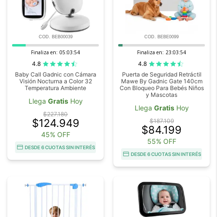
COD. BEB00039
COD. BEBE0099
Finaliza en:
05:03:54
Finaliza en:
23:03:54
4.8
4.8
Baby Call Gadnic con Cámara
Puerta de Seguridad Retráctil
Visión Nocturna a Color 32
Mawe By Gadnic Gate 140cm
Temperatura Ambiente
Con Bloqueo Para Bebés Niños
y Mascotas
Llega
Gratis
Hoy
Llega
Gratis
Hoy
$227.180
$124.949
$187.109
$84.199
45% OFF
55% OFF
DESDE 6 CUOTAS SIN INTERÉS
DESDE 6 CUOTAS SIN INTERÉS