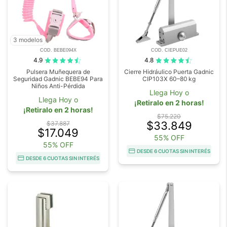
3 modelos
COD. BEBE094X
COD. CIEPUE02
4.9
4.8
Pulsera Muñequera de
Cierre Hidráulico Puerta Gadnic
Seguridad Gadnic BEBE94 Para
CIP103X 60–80 kg
Niños Anti-Pérdida
Llega Hoy o
Llega Hoy o
¡Retiralo en 2 horas!
¡Retiralo en 2 horas!
$75.220
$33.849
$37.887
$17.049
55% OFF
55% OFF
DESDE 6 CUOTAS SIN INTERÉS
DESDE 6 CUOTAS SIN INTERÉS