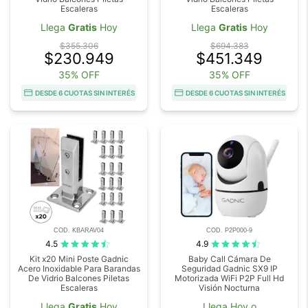
Escaleras
Escaleras
Llega
Gratis
Hoy
Llega
Gratis
Hoy
$355.306
$694.383
$230.949
$451.349
35% OFF
35% OFF
DESDE 6 CUOTAS SIN INTERÉS
DESDE 6 CUOTAS SIN INTERÉS
COD. KBARAV04
COD. P2P000-9
4.5
4.9
Kit x20 Mini Poste Gadnic
Baby Call Cámara De
Acero Inoxidable Para Barandas
Seguridad Gadnic SX9 IP
De Vidrio Balcones Piletas
Motorizada WiFi P2P Full Hd
Escaleras
Visión Nocturna
Llega
Gratis
Hoy
Llega Hoy o