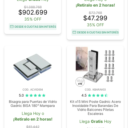
¡Retiralo en 2 horas!
$1.388.768
$902.699
$72.768
$47.299
35% OFF
35% OFF
DESDE 6 CUOTAS SIN INTERÉS
DESDE 6 CUOTAS SIN INTERÉS
COD. ACVID004
COD. KBARAV03
5.0
4.5
Bisagra para Puertas de Vidrio
Kit x15 Mini Poste Gadnic Acero
Gadnic BISA 180° Mampara
Inoxidable Para Barandas De
Vidrio Balcones Piletas
Llega Hoy o
Escaleras
¡Retiralo en 2 horas!
Llega
Gratis
Hoy
$61.442