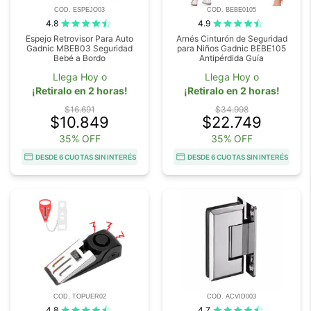
COD. ESPEJO03
COD. BEBE0105
4.8
4.9
Espejo Retrovisor Para Auto
Arnés Cinturón de Seguridad
Gadnic MBEB03 Seguridad
para Niños Gadnic BEBE105
Bebé a Bordo
Antipérdida Guía
Llega Hoy o
Llega Hoy o
¡Retiralo en 2 horas!
¡Retiralo en 2 horas!
$16.691
$34.998
$10.849
$22.749
35% OFF
35% OFF
DESDE 6 CUOTAS SIN INTERÉS
DESDE 6 CUOTAS SIN INTERÉS
COD. TOPUER02
COD. ACVID003
4.8
4.7