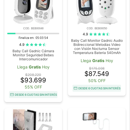
COD. BEB00048
COD. BEB00050
4.9
Finaliza en:
05:03:54
Baby Call Monitor Gadnic Audio
4.9
Bidireccional Melodias Video
con Visión Nocturna Sensor
Baby Call Gadnic Cámara
Temperatura Bateria 540mAh
Monitor Seguridad Bebes
Intercomunicador
Llega
Gratis
Hoy
Llega
Gratis
Hoy
$175.098
$87.549
$208.220
$93.699
50% OFF
55% OFF
DESDE 6 CUOTAS SIN INTERÉS
DESDE 6 CUOTAS SIN INTERÉS