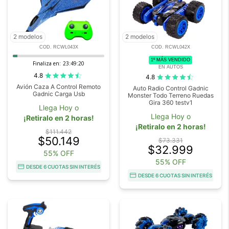
2 modelos
2 modelos
COD. RCWL043X
COD. RCWL042X
1º MÁS VENDIDO
Finaliza en:
23:49:20
EN AUTOS
4.8
4.8
Avión Caza A Control Remoto
Auto Radio Control Gadnic
Gadnic Carga Usb
Monster Todo Terreno Ruedas
Gira 360 testv1
Llega Hoy o
Llega Hoy o
¡Retiralo en 2 horas!
¡Retiralo en 2 horas!
$111.442
$50.149
$73.331
$32.999
55% OFF
55% OFF
DESDE 6 CUOTAS SIN INTERÉS
DESDE 6 CUOTAS SIN INTERÉS