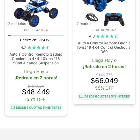
2 modelos
2 modelos
COD. RCWL031X
COD. RCWL037X
4.8
Finaliza en:
23:49:20
Auto a Control Remoto Gadnic
4.7
Twist 19 4X4 Control Gesticular
360
Auto a Control Remoto Gadnic
Camioneta 4x4 40kmh 118
Llega Hoy o
50mt Alcance Suspensión
¡Retiralo en 2 horas!
Llega Hoy o
$146.776
¡Retiralo en 2 horas!
$66.049
$107.664
55% OFF
$48.449
DESDE 6 CUOTAS SIN INTERÉS
55% OFF
DESDE 6 CUOTAS SIN INTERÉS