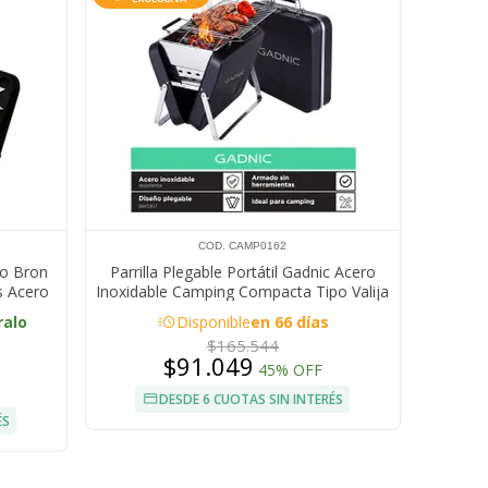
COD. CAMP0162
ico Bron
Parrilla Plegable Portátil Gadnic Acero
s Acero
Inoxidable Camping Compacta Tipo Valija
acute
ralo
Disponible
en 66 días
$165.544
$91.049
45% OFF
DESDE 6 CUOTAS SIN INTERÉS
ÉS