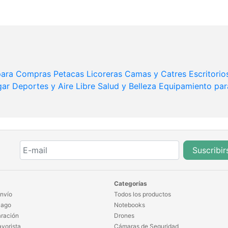
 para Compras
Petacas Licoreras
Camas y Catres
Escritorio
gar
Deportes y Aire Libre
Salud y Belleza
Equipamiento pa
Suscribir
Categorías
nvío
Todos los productos
Pago
Notebooks
ración
Drones
yorista
Cámaras de Seguridad