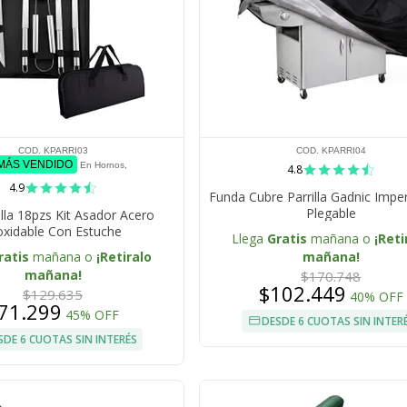
COD. KPARRI03
COD. KPARRI04
 MÁS VENDIDO
En Hornos,
4.8
4.9
Funda Cubre Parrilla Gadnic Imp
Plegable
illa 18pzs Kit Asador Acero
oxidable Con Estuche
Llega
Gratis
mañana o
¡Reti
ratis
mañana o
¡Retiralo
mañana!
mañana!
$170.748
$102.449
$129.635
40% OFF
71.299
45% OFF
DESDE 6 CUOTAS SIN INTER
SDE 6 CUOTAS SIN INTERÉS