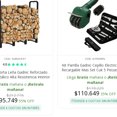
COD. SHRACK57
COD. KITPARR1
4.8
Kit Parrilla Gadnic Cepillo Electr
Recargable Mas Set Cuk 5 Pieza
orta Leña Gadnic Reforzado
Inoxidable
álico Alta Resistencia Interior
Llega
Gratis
mañana o
¡Reti
Exterior
mañana!
ratis
mañana o
¡Retiralo
$170.229
mañana!
$110.649
35% OFF
$212.776
95.749
55% OFF
DESDE 6 CUOTAS SIN INTER
SDE 6 CUOTAS SIN INTERÉS