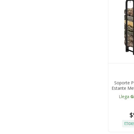
Soporte P
Estante Met
Llega
G
$
DE