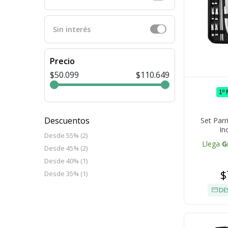
Sin interés
Precio
$50.099
$110.649
1º
Descuentos
Set Parr
In
Desde 55% (2)
Llega
G
Desde 45% (2)
Desde 40% (1)
$
Desde 35% (1)
DE