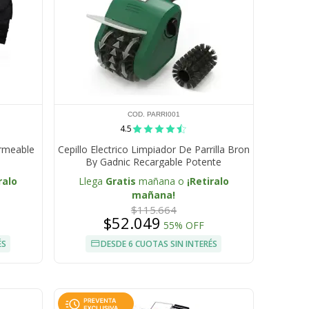
COD. PARRI001
4.5
ermeable
Cepillo Electrico Limpiador De Parrilla Bron
By Gadnic Recargable Potente
ralo
Llega
Gratis
mañana o
¡Retiralo
mañana!
$115.664
$52.049
55% OFF
ÉS
DESDE 6 CUOTAS SIN INTERÉS