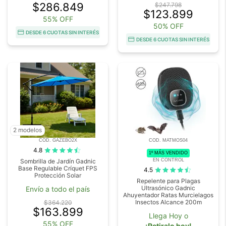
$286.849
$247.798
$123.899
55% OFF
50% OFF
DESDE 6 CUOTAS SIN INTERÉS
DESDE 6 CUOTAS SIN INTERÉS
2 modelos
COD. GAZEBO2X
COD. MATMOS04
4.8
1º MÁS VENDIDO
EN CONTROL
Sombrilla de Jardín Gadnic
Base Regulable Críquet FPS
4.5
Protección Solar
Repelente para Plagas
Ultrasónico Gadnic
Envío a todo el país
Ahuyentador Ratas Murcielagos
Insectos Alcance 200m
$364.220
$163.899
Llega Hoy o
55% OFF
¡Retiralo hoy!