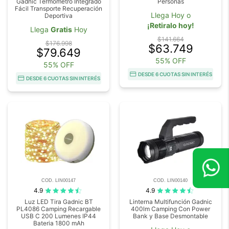
Gadnic Termómetro Integrado
Personas
Fácil Transporte Recuperación
Llega Hoy o
Deportiva
¡Retiralo hoy!
Llega
Gratis
Hoy
$141.664
$176.998
$63.749
$79.649
55% OFF
55% OFF
DESDE 6 CUOTAS SIN INTERÉS
DESDE 6 CUOTAS SIN INTERÉS
COD. LIN00147
COD. LIN00140
4.9
4.9
Luz LED Tira Gadnic BT
Linterna Multifunción Gadnic
PL4086 Camping Recargable
400lm Camping Con Power
USB C 200 Lumenes IP44
Bank y Base Desmontable
Bateria 1800 mAh