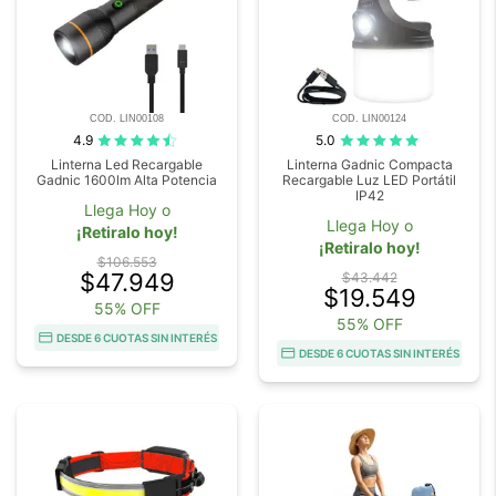
COD. LIN00108
COD. LIN00124
4.9
5.0
Linterna Led Recargable
Linterna Gadnic Compacta
Gadnic 1600lm Alta Potencia
Recargable Luz LED Portátil
IP42
Llega Hoy o
Llega Hoy o
¡Retiralo hoy!
¡Retiralo hoy!
$106.553
$47.949
$43.442
$19.549
55% OFF
55% OFF
DESDE 6 CUOTAS SIN INTERÉS
DESDE 6 CUOTAS SIN INTERÉS