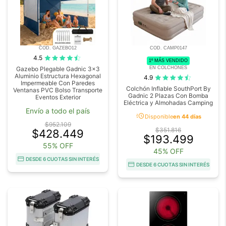
COD. GAZEBO12
COD. CAMP0147
4.5
1º MÁS VENDIDO
EN COLCHONES
Gazebo Plegable Gadnic 3x3
Aluminio Estructura Hexagonal
4.9
Impermeable Con Paredes
Colchón Inflable SouthPort By
Ventanas PVC Bolso Transporte
Gadnic 2 Plazas Con Bomba
Eventos Exterior
Eléctrica y Almohadas Camping
Envío a todo el país
acute
Disponible
en 44 días
$952.109
$351.816
$428.449
$193.499
55% OFF
45% OFF
DESDE 6 CUOTAS SIN INTERÉS
DESDE 6 CUOTAS SIN INTERÉS