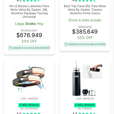
4.5
4.8
Kit x2 Baules Laterales Para
Baúl Top Case 65L Para Moto
Moto Vetra By Gadnic 38L
Vetra By Gadnic Trasero
Aluminio Equipaje Touring
Aluminio Porta Casco
Universal
Envío a todo el país
Llega
Gratis
Hoy
$856.998
$385.649
$1.504.331
$676.949
55% OFF
55% OFF
DESDE 6 CUOTAS SIN INTERÉS
DESDE 6 CUOTAS SIN INTERÉS
COD. LIN00168
COD. MATELI02
1º MÁS VENDIDO
1º MÁS VENDIDO
EN LINTERNAS
EN TERMOS
5.0
4.5