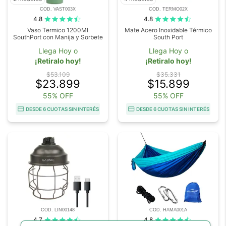
COD. VAST003X
COD. TERMO02X
4.8
4.8
Vaso Termico 1200Ml
Mate Acero Inoxidable Térmico
SouthPort con Manija y Sorbete
South Port
Llega Hoy o
Llega Hoy o
¡Retiralo hoy!
¡Retiralo hoy!
$53.109
$35.331
$23.899
$15.899
55% OFF
55% OFF
DESDE 6 CUOTAS SIN INTERÉS
DESDE 6 CUOTAS SIN INTERÉS
COD. LIN00148
COD. HAMA001A
4.7
4.8