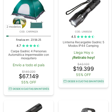
2 modelos
COD. CARPA02X
COD. LIN00154
4.5
Finaliza en:
23:56:23
Linterna Recargable Gadnic 5
4.7
Modos IP44 Camping
Carpa Gadnic 4 Personas
Llega Hoy o
Automática Impermeable con
¡Retiralo hoy!
mosquitero
$43.109
Envío a todo el país
$19.399
$149.220
55% OFF
$67.149
DESDE 6 CUOTAS SIN INTERÉS
55% OFF
DESDE 6 CUOTAS SIN INTERÉS