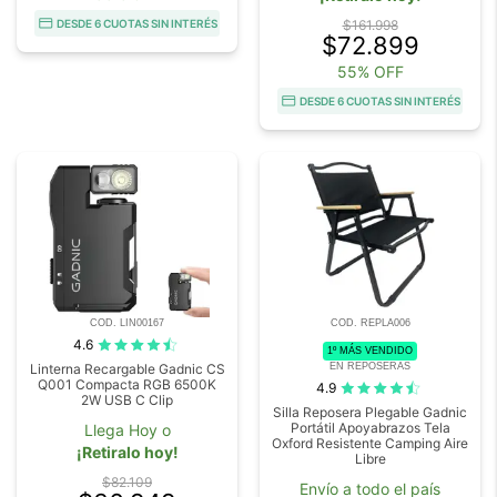
DESDE 6 CUOTAS SIN INTERÉS
$161.998
$72.899
55% OFF
DESDE 6 CUOTAS SIN INTERÉS
COD. LIN00167
COD. REPLA006
4.6
1º MÁS VENDIDO
EN REPOSERAS
Linterna Recargable Gadnic CS
Q001 Compacta RGB 6500K
4.9
2W USB C Clip
Silla Reposera Plegable Gadnic
Portátil Apoyabrazos Tela
Llega Hoy o
Oxford Resistente Camping Aire
¡Retiralo hoy!
Libre
$82.109
Envío a todo el país