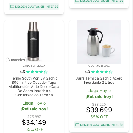
DESDE 6 CUOTAS SIN INTERÉS
DESDE 6 CUOTAS SIN INTERÉS
3 modelos
COD. TERMO11X
COD. JART0001
4.5
4.9
Termo South Port By Gadnic
Jarra Térmica Gadnic Acero
800 ml Pico Cebador Tapa
Inoxidable 2 Litros
Multifunción Mate Doble Capa
Llega Hoy o
De Acero Inoxidable
Conservación Térmica
¡Retiralo hoy!
Llega Hoy o
$88.220
$39.699
¡Retiralo hoy!
55% OFF
$75.887
$34.149
DESDE 6 CUOTAS SIN INTERÉS
55% OFF