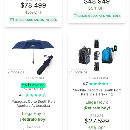
$48.949
$78.499
55% OFF
45% OFF
DESDE 6 CUOTAS SIN INTERÉS
DESDE 6 CUOTAS SIN INTERÉS
2 modelos
1 modelos
COD. PARAG04X
COD. MOCH206X
4.7
1º MÁS VENDIDO
EN PARAGUAS
Mochila Deportiva South Port
Para Viaje Trekking
4.8
Paraguas Corto South Port
Llega Hoy o
Apertura Automática
¡Retiralo hoy!
Llega Hoy o
$61.331
¡Retiralo hoy!
$27.599
$47.553
55% OFF