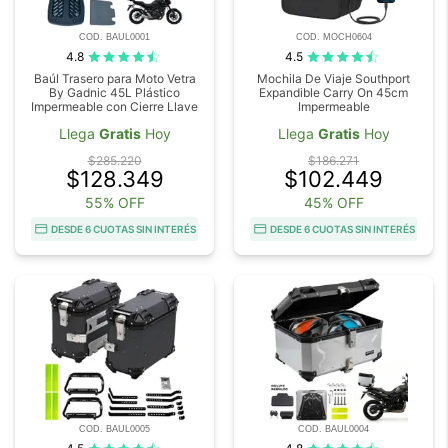
COD. BAUL0001
COD. MOCH0604
4.8
4.5
Baúl Trasero para Moto Vetra
Mochila De Viaje Southport
By Gadnic 45L Plástico
Expandible Carry On 45cm
Impermeable con Cierre Llave
Impermeable
Llega
Gratis
Hoy
Llega
Gratis
Hoy
$285.220
$186.271
$128.349
$102.449
55% OFF
45% OFF
DESDE 6 CUOTAS SIN INTERÉS
DESDE 6 CUOTAS SIN INTERÉS
COD. BAUL0005
COD. BAUL0004