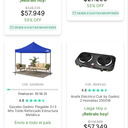
¡Retiralo hoy!
55% OFF
$128.776
$57.949
DESDE 6 CUOTAS SIN INTERÉS
55% OFF
DESDE 6 CUOTAS SIN INTERÉS
COD. GAZEBO04
COD. ANAFE113
4.8
Finaliza en:
05:56:23
Anafe Eléctrico Cuk by Gadnic
4.8
2 Hornallas 2500W
Gazebo Gadnic Plegable 3x3
Llega Hoy o
Mts Toldo Reforzado Estructura
¡Retiralo hoy!
Metálica
$114.698
Envío a todo el país
$57.349