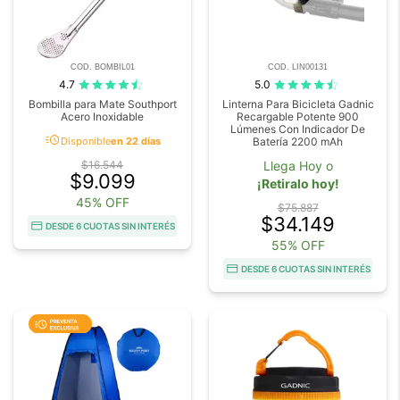
COD. BOMBIL01
COD. LIN00131
4.7
5.0
Bombilla para Mate Southport
Linterna Para Bicicleta Gadnic
Acero Inoxidable
Recargable Potente 900
Lúmenes Con Indicador De
acute
Disponible
en 22 días
Batería 2200 mAh
$16.544
Llega Hoy o
$9.099
¡Retiralo hoy!
45% OFF
$75.887
$34.149
DESDE 6 CUOTAS SIN INTERÉS
55% OFF
DESDE 6 CUOTAS SIN INTERÉS