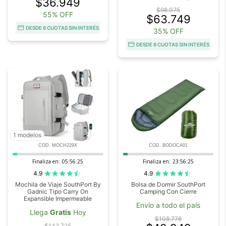
$36.949
$98.075
55% OFF
$63.749
DESDE 6 CUOTAS SIN INTERÉS
35% OFF
DESDE 6 CUOTAS SIN INTERÉS
1 modelos
COD. MOCH229X
COD. BODOCA01
Finaliza en:
05:56:23
Finaliza en:
23:56:23
4.9
4.9
Mochila de Viaje SouthPort By
Bolsa de Dormir SouthPort
Gadnic Tipo Carry On
Camping Con Cierre
Expansible Impermeable
Envío a todo el país
Llega
Gratis
Hoy
$108.776
$142.725