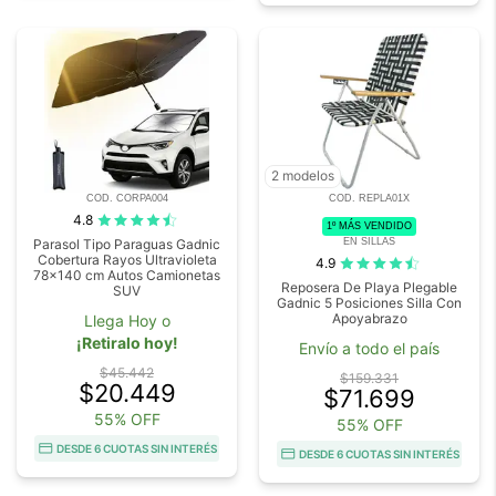
2 modelos
COD. CORPA004
COD. REPLA01X
4.8
1º MÁS VENDIDO
EN SILLAS
Parasol Tipo Paraguas Gadnic
Cobertura Rayos Ultravioleta
4.9
78x140 cm Autos Camionetas
Reposera De Playa Plegable
SUV
Gadnic 5 Posiciones Silla Con
Apoyabrazo
Llega Hoy o
¡Retiralo hoy!
Envío a todo el país
$45.442
$159.331
$20.449
$71.699
55% OFF
55% OFF
DESDE 6 CUOTAS SIN INTERÉS
DESDE 6 CUOTAS SIN INTERÉS