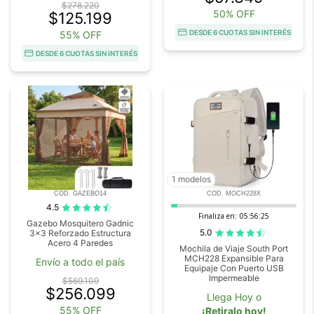
$278.220
50% OFF
$125.199
DESDE 6 CUOTAS SIN INTERÉS
55% OFF
DESDE 6 CUOTAS SIN INTERÉS
1 modelos
COD. GAZEBO14
COD. MOCH228X
4.5
Finaliza en:
05:56:23
Gazebo Mosquitero Gadnic
5.0
3x3 Reforzado Estructura
Acero 4 Paredes
Mochila de Viaje South Port
MCH228 Expansible Para
Envío a todo el país
Equipaje Con Puerto USB
Impermeable
$569.109
$256.099
Llega Hoy o
55% OFF
¡Retiralo hoy!