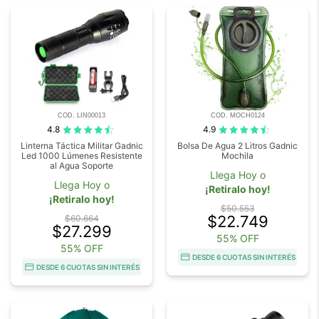
COD. LIN00013
COD. MOCH0124
4.8
4.9
Linterna Táctica Militar Gadnic
Bolsa De Agua 2 Litros Gadnic
Led 1000 Lúmenes Resistente
Mochila
al Agua Soporte
Llega Hoy o
Llega Hoy o
¡Retiralo hoy!
¡Retiralo hoy!
$50.553
$22.749
$60.664
$27.299
55% OFF
55% OFF
DESDE 6 CUOTAS SIN INTERÉS
DESDE 6 CUOTAS SIN INTERÉS