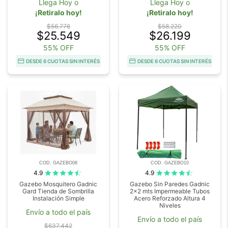
Llega Hoy o
Llega Hoy o
¡Retiralo hoy!
¡Retiralo hoy!
$56.776
$58.220
$25.549
$26.199
55% OFF
55% OFF
DESDE 6 CUOTAS SIN INTERÉS
DESDE 6 CUOTAS SIN INTERÉS
COD. GAZEBO08
COD. GAZEBO10
4.9
4.9
Gazebo Mosquitero Gadnic
Gazebo Sin Paredes Gadnic
Gard Tienda de Sombrilla
2x2 mts Impermeable Tubos
Instalación Simple
Acero Reforzado Altura 4
Niveles
Envío a todo el país
Envío a todo el país
$637.442