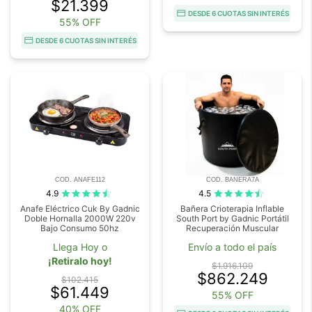
$21.399
DESDE 6 CUOTAS SIN INTERÉS
55% OFF
DESDE 6 CUOTAS SIN INTERÉS
COD. ANAFE112
COD. BANERA7A
4.9
4.5
Anafe Eléctrico Cuk By Gadnic
Bañera Crioterapia Inflable
Doble Hornalla 2000W 220v
South Port by Gadnic Portátil
Bajo Consumo 50hz
Recuperación Muscular
Llega Hoy o
Envío a todo el país
¡Retiralo hoy!
$1.916.109
$862.249
$102.415
$61.449
55% OFF
40% OFF