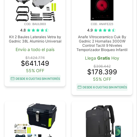
COD. BAUL0003
COD. ANAFE223
4.8
4.9
Kit 2 Baules Laterales Vetra by
Anafe Vitroceramico Cuk By
Gadnic 38L Aluminio Universal
Gadnic 2 Hornallas 3000W
Control Tactil 9 Niveles
Envío a todo el país
Temporizador Bloqueo Infantil
$1.424.776
Llega
Gratis
Hoy
$641.149
$396.442
55% OFF
$178.399
55% OFF
DESDE 6 CUOTAS SIN INTERÉS
DESDE 6 CUOTAS SIN INTERÉS