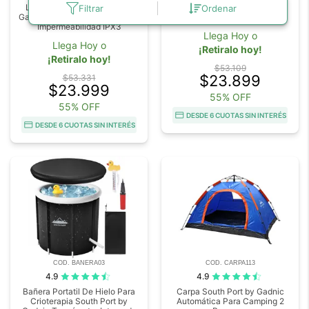
Luz de Camping Farol Retro
Hamaca Colgante Gadnic
Filtrar
Ordenar
Gadnic BT-PL4089 Recargable
270x140cm nylon Utraliviana
Impermeabilidad IPX3
Llega Hoy o
Llega Hoy o
¡Retiralo hoy!
¡Retiralo hoy!
$53.109
$23.899
$53.331
$23.999
55% OFF
55% OFF
DESDE 6 CUOTAS SIN INTERÉS
DESDE 6 CUOTAS SIN INTERÉS
COD. BANERA03
COD. CARPA113
4.9
4.9
Bañera Portatil De Hielo Para
Carpa South Port by Gadnic
Crioterapia South Port by
Automática Para Camping 2