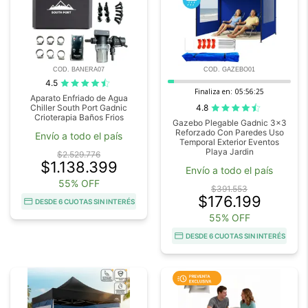
COD. BANERA07
COD. GAZEBO01
4.5
Finaliza en:
05:56:23
Aparato Enfriado de Agua
4.8
Chiller South Port Gadnic
Crioterapia Baños Frios
Gazebo Plegable Gadnic 3x3
Reforzado Con Paredes Uso
Envío a todo el país
Temporal Exterior Eventos
Playa Jardin
$2.529.776
$1.138.399
Envío a todo el país
55% OFF
$391.553
$176.199
DESDE 6 CUOTAS SIN INTERÉS
55% OFF
DESDE 6 CUOTAS SIN INTERÉS