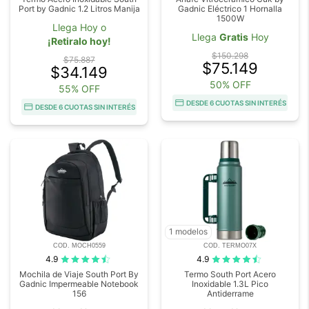
Port by Gadnic 1.2 Litros Manija
Gadnic Eléctrico 1 Hornalla
1500W
Llega Hoy o
Llega
Gratis
Hoy
¡Retiralo hoy!
$150.298
$75.887
$75.149
$34.149
50% OFF
55% OFF
DESDE 6 CUOTAS SIN INTERÉS
DESDE 6 CUOTAS SIN INTERÉS
1 modelos
COD. MOCH0559
COD. TERMO07X
4.9
4.9
Mochila de Viaje South Port By
Termo South Port Acero
Gadnic Impermeable Notebook
Inoxidable 1.3L Pico
156
Antiderrame