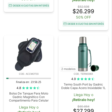
DESDE 6 CUOTAS SIN INTERÉS
$52.598
$26.299
50% OFF
DESDE 6 CUOTAS SIN INTERÉS
2 modelos
COD. ACCMOT03
COD. TERMO06X
4.9
Finaliza en:
23:56:23
Termo South Port by Gadnic
4.8
Doble Capa Acero Inoxidable 1L
Bolso De Tanque Para Moto
Llega Hoy o
Gadnic Magnético Con
¡Retiralo hoy!
Compartimento Para Celular
$60.664
Llega Hoy o
$27.299