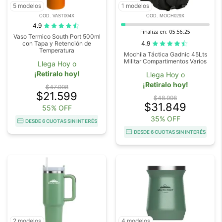
5 modelos
1 modelos
COD. VAST004X
COD. MOCH029X
4.9
Finaliza en:
05:56:23
Vaso Termico South Port 500ml
4.9
con Tapa y Retención de
Temperatura
Mochila Táctica Gadnic 45Lts
Militar Compartimentos Varios
Llega Hoy o
¡Retiralo hoy!
Llega Hoy o
¡Retiralo hoy!
$47.998
$21.599
$48.998
$31.849
55% OFF
35% OFF
DESDE 6 CUOTAS SIN INTERÉS
DESDE 6 CUOTAS SIN INTERÉS
2 modelos
4 modelos