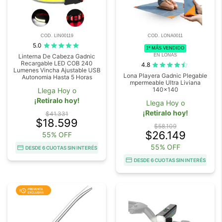
COD. LIN00119
COD. LONA0011
5.0
1º MÁS VENDIDO
EN LONAS
Linterna De Cabeza Gadnic
Recargable LED COB 240
4.8
Lumenes Vincha Ajustable USB
Lona Playera Gadnic Plegable
Autonomia Hasta 5 Horas
mpermeable Ultra Liviana
140x140
Llega Hoy o
¡Retiralo hoy!
Llega Hoy o
¡Retiralo hoy!
$41.331
$18.599
$58.109
$26.149
55% OFF
55% OFF
DESDE 6 CUOTAS SIN INTERÉS
DESDE 6 CUOTAS SIN INTERÉS