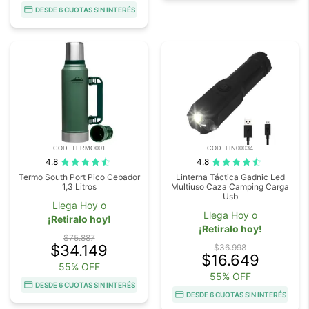
DESDE 6 CUOTAS SIN INTERÉS
COD. TERMO001
COD. LIN00034
4.8
4.8
Termo South Port Pico Cebador
Linterna Táctica Gadnic Led
1,3 Litros
Multiuso Caza Camping Carga
Usb
Llega Hoy o
Llega Hoy o
¡Retiralo hoy!
¡Retiralo hoy!
$75.887
$34.149
$36.998
$16.649
55% OFF
55% OFF
DESDE 6 CUOTAS SIN INTERÉS
DESDE 6 CUOTAS SIN INTERÉS