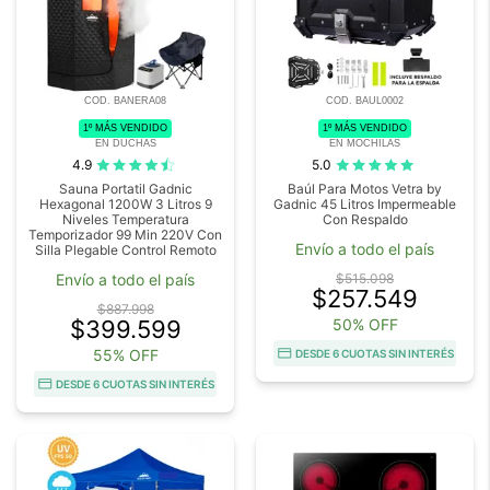
COD. BANERA08
COD. BAUL0002
1º MÁS VENDIDO
1º MÁS VENDIDO
EN DUCHAS
EN MOCHILAS
4.9
5.0
Sauna Portatil Gadnic
Baúl Para Motos Vetra by
Hexagonal 1200W 3 Litros 9
Gadnic 45 Litros Impermeable
Niveles Temperatura
Con Respaldo
Temporizador 99 Min 220V Con
Envío a todo el país
Silla Plegable Control Remoto
Envío a todo el país
$515.098
$257.549
$887.998
$399.599
50% OFF
55% OFF
DESDE 6 CUOTAS SIN INTERÉS
DESDE 6 CUOTAS SIN INTERÉS