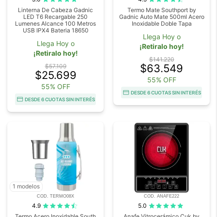
Linterna De Cabeza Gadnic
Termo Mate Southport by
LED T6 Recargable 250
Gadnic Auto Mate 500ml Acero
Lumenes Alcance 100 Metros
Inoxidable Doble Tapa
USB IPX4 Bateria 18650
Llega Hoy o
Llega Hoy o
¡Retiralo hoy!
¡Retiralo hoy!
$141.220
$63.549
$57.109
$25.699
55% OFF
55% OFF
DESDE 6 CUOTAS SIN INTERÉS
DESDE 6 CUOTAS SIN INTERÉS
1 modelos
COD. TERMO08X
COD. ANAFE222
4.9
5.0
Termo Acero Inoxidable South
Anafe Vitrocerámico Cuk by