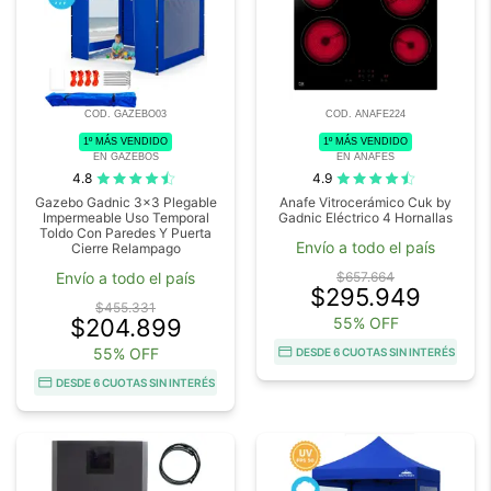
COD. GAZEBO03
COD. ANAFE224
1º MÁS VENDIDO
1º MÁS VENDIDO
EN GAZEBOS
EN ANAFES
4.8
4.9
Gazebo Gadnic 3x3 Plegable
Anafe Vitrocerámico Cuk by
Impermeable Uso Temporal
Gadnic Eléctrico 4 Hornallas
Toldo Con Paredes Y Puerta
Envío a todo el país
Cierre Relampago
Envío a todo el país
$657.664
$295.949
$455.331
$204.899
55% OFF
55% OFF
DESDE 6 CUOTAS SIN INTERÉS
DESDE 6 CUOTAS SIN INTERÉS