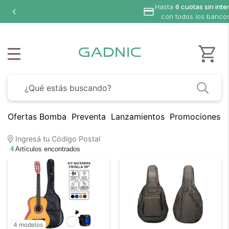
Hasta
6 cuotas sin inte
con todos los banco
Ofertas Bomba
Preventa
Lanzamientos
Promociones B
Ingresá tu Código Postal
4
Artículos encontrados
4 modelos