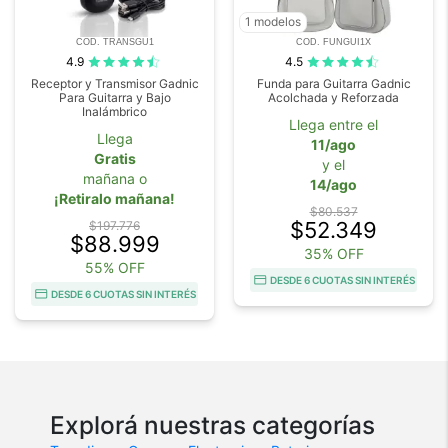
1 modelos
COD. TRANSGU1
COD. FUNGUI1X
4.9
4.5
Receptor y Transmisor Gadnic
Funda para Guitarra Gadnic
Para Guitarra y Bajo
Acolchada y Reforzada
Inalámbrico
Llega entre el
Llega
11/ago
Gratis
y el
mañana o
14/ago
¡Retiralo mañana!
$80.537
$52.349
$197.776
$88.999
35% OFF
55% OFF
DESDE 6 CUOTAS SIN INTERÉS
DESDE 6 CUOTAS SIN INTERÉS
Explorá nuestras categorías