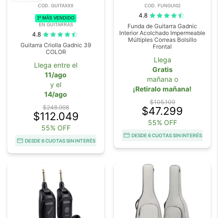
COD. GUITAXXX
COD. FUNGUI02
4.8
1º MÁS VENDIDO
EN GUITARRAS
Funda de Guitarra Gadnic
Interior Acolchado Impermeable
4.8
Múltiples Correas Bolsillo
Guitarra Criolla Gadnic 39
Frontal
COLOR
Llega
Llega entre el
Gratis
11/ago
mañana o
y el
¡Retiralo mañana!
14/ago
$105.109
$248.998
$47.299
$112.049
55% OFF
55% OFF
DESDE 6 CUOTAS SIN INTERÉS
DESDE 6 CUOTAS SIN INTERÉS