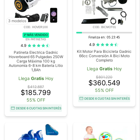
3 modelos
COD. HOVER1XX
COD. BICMOT01
1º MÁS VENDIDO
Finaliza en:
05:23:45
EN PATINETAS
4.9
4.9
Kit Motor Para Bicicleta Gadnic
Patineta Electrica Gadnic
66cc Conversión A Bici Moto
Hoverboard 65 Pulgadas 250W
Completo
Carga Máxima 100 kg
Autonomía 6-8 km Batería Litio
Llega
Gratis
Hoy
1,8Ah
$801.220
Llega
Gratis
Hoy
$360.549
$412.887
55% OFF
$185.799
DESDE 6 CUOTAS SIN INTERÉS
55% OFF
DESDE 6 CUOTAS SIN INTERÉS