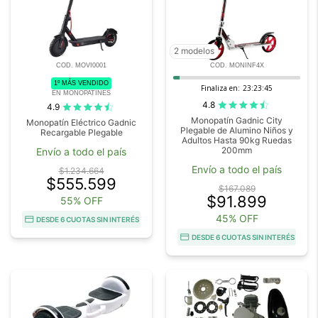
2 modelos
COD. MOVI0001
COD. MONINF4X
1º MÁS VENDIDO
Finaliza en:
23:23:45
EN MONOPATINES
4.8
4.9
Monopatín Gadnic City
Monopatín Eléctrico Gadnic
Plegable de Alumino Niños y
Recargable Plegable
Adultos Hasta 90kg Ruedas
200mm
Envío a todo el país
Envío a todo el país
$1.234.664
$555.599
$167.089
$91.899
55% OFF
45% OFF
DESDE 6 CUOTAS SIN INTERÉS
DESDE 6 CUOTAS SIN INTERÉS