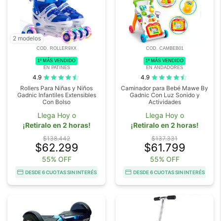
2 modelos
COD. ROLLER9XX
COD. CAMBEB01
1º MÁS VENDIDO
1º MÁS VENDIDO
EN PATINES
EN ANDADORES
4.9
4.9
Rollers Para Niñas y Niños
Caminador para Bebé Mawe By
Gadnic Infantiles Extensibles
Gadnic Con Luz Sonido y
Con Bolso
Actividades
Llega Hoy o
Llega Hoy o
¡Retiralo en 2 horas!
¡Retiralo en 2 horas!
$138.442
$137.331
$62.299
$61.799
55% OFF
55% OFF
DESDE 6 CUOTAS SIN INTERÉS
DESDE 6 CUOTAS SIN INTERÉS