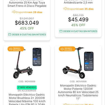
Autonomia 25 Km App Tuya
Antideslizante 2,5 mm
Smart Freno A Disco Plegable
acute
Disponible
en 35 días
acute
Disponible
en 28 días
$82.725
$45.499
$1.241.907
$683.049
45% OFF
45% OFF
DESDE 6 CUOTAS SIN INTERÉS
DESDE 6 CUOTAS SIN INTERÉS
COD. MOVI0009
COD. MOVI0008
Monopatín Eléctrico Gadnic
1º MÁS VENDIDO
Motor Potente 1200W
EN ACCESORIOS
Autonomía 80 km Velocidad 25
Monopatín Eléctrico Gadnic
km/h Neumáticos Todoterreno
Motor Brushless 2x 2000W
11”
Velocidad Máxima 100 km/h
acute
Batería Litio ION 60 V 30Ah
Disponible
en 28 días