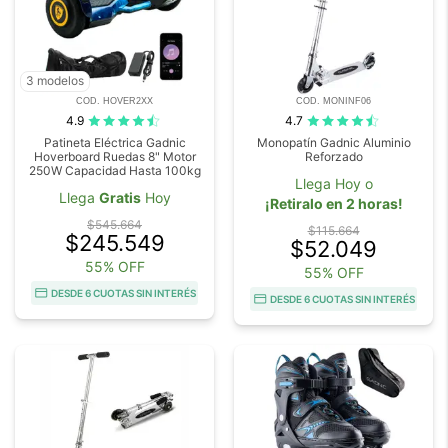
3 modelos
COD. HOVER2XX
COD. MONINF06
4.9
4.7
Patineta Eléctrica Gadnic
Monopatín Gadnic Aluminio
Hoverboard Ruedas 8" Motor
Reforzado
250W Capacidad Hasta 100kg
Llega Hoy o
Llega
Gratis
Hoy
¡Retiralo en 2 horas!
$545.664
$115.664
$245.549
$52.049
55% OFF
55% OFF
DESDE 6 CUOTAS SIN INTERÉS
DESDE 6 CUOTAS SIN INTERÉS