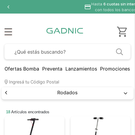
cuotas sin interés
dos los bancos
Ofertas Bomba
Preventa
Lanzamientos
Promociones B
Ingresá tu Código Postal
Rodados
18
Artículos encontrados