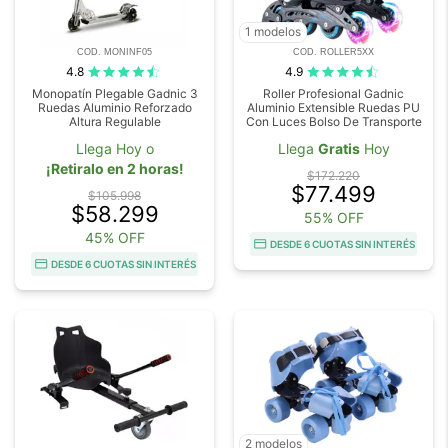
1 modelos
COD. MONINF05
COD. ROLLER5XX
4.8
4.9
Monopatín Plegable Gadnic 3
Roller Profesional Gadnic
Ruedas Aluminio Reforzado
Aluminio Extensible Ruedas PU
Altura Regulable
Con Luces Bolso De Transporte
Llega Hoy o
Llega
Gratis
Hoy
¡Retiralo en 2 horas!
$172.220
$77.499
$105.998
$58.299
55% OFF
45% OFF
DESDE 6 CUOTAS SIN INTERÉS
DESDE 6 CUOTAS SIN INTERÉS
2 modelos