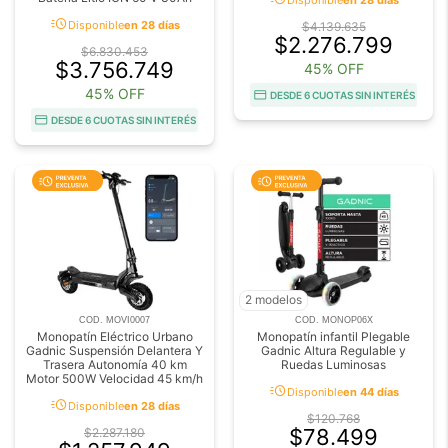
acute
Disponible
en 28 días
$4.139.635
$2.276.799
$6.830.453
$3.756.749
45% OFF
45% OFF
DESDE 6 CUOTAS SIN INTERÉS
DESDE 6 CUOTAS SIN INTERÉS
2 modelos
COD. MOVI0007
COD. MONOP06X
Monopatín Eléctrico Urbano
Monopatín infantil Plegable
Gadnic Suspensión Delantera Y
Gadnic Altura Regulable y
Trasera Autonomía 40 km
Ruedas Luminosas
Motor 500W Velocidad 45 km/h
acute
Disponible
en 44 días
acute
Disponible
en 28 días
$120.768
$78.499
$2.287.180