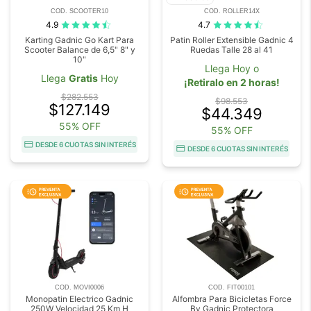
COD. SCOOTER10
COD. ROLLER14X
4.9
4.7
Karting Gadnic Go Kart Para
Patin Roller Extensible Gadnic 4
Scooter Balance de 6,5" 8" y
Ruedas Talle 28 al 41
10"
Llega Hoy o
Llega
Gratis
Hoy
¡Retiralo en 2 horas!
$282.553
$98.553
$127.149
$44.349
55% OFF
55% OFF
DESDE 6 CUOTAS SIN INTERÉS
DESDE 6 CUOTAS SIN INTERÉS
COD. MOVI0006
COD. FIT00101
Monopatin Electrico Gadnic
Alfombra Para Bicicletas Force
250W Velocidad 25 Km H
By Gadnic Protectora