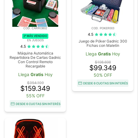
COD. CARROB02
COD. POKER003
4.5
1º MÁS VENDIDO
EN JUEGOS
Juego de Póker Gadnic 300
Fichas con Maletín
4.5
Máquina Automática
Llega
Gratis
Hoy
Repartidora De Cartas Gadnic
Con Control Remoto
$198.698
Recargable
$99.349
Llega
Gratis
Hoy
50% OFF
$354.109
DESDE 6 CUOTAS SIN INTERÉS
$159.349
55% OFF
DESDE 6 CUOTAS SIN INTERÉS