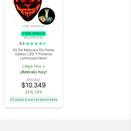
COD. KCOTILLX
1º MÁS VENDIDO
EN COTILLON
4.5
Kit De Máscara De Fiesta
Gadnic LED Y Pulseras
Luminosas Neon
Llega Hoy o
¡Retiralo hoy!
$15.922
$10.349
35% OFF
DESDE 6 CUOTAS SIN INTERÉS