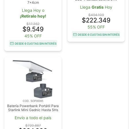
7x4cm
Llega
Gratis
Hoy
Llega Hoy o
$494.109
¡Retiralo hoy!
$222.349
$17.362
55% OFF
$9.549
DESDE 6 CUOTAS SIN INTERÉS
45% OFF
DESDE 6 CUOTAS SIN INTERÉS
COD. SOP00095
Batería Powerbank Portátil Para
Starlink Mini Gadnic Hasta 5Hs
Envío a todo el país
$720.887