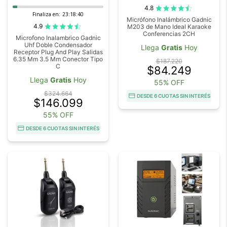
4.8
Finaliza en:
23:18:40
Micrófono Inalámbrico Gadnic
4.9
M203 de Mano Ideal Karaoke
Conferencias 2CH
Microfono Inalambrico Gadnic
Uhf Doble Condensador
Llega
Gratis
Hoy
Receptor Plug And Play Salidas
6.35 Mm 3.5 Mm Conector Tipo
$187.220
C
$84.249
Llega
Gratis
Hoy
55% OFF
$324.664
DESDE 6 CUOTAS SIN INTERÉS
$146.099
55% OFF
DESDE 6 CUOTAS SIN INTERÉS