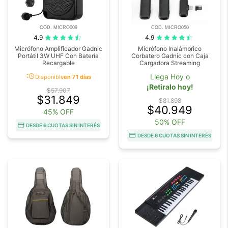
COD. MICRO009
COD. MICRO050
4.9
4.9
Micrófono Amplificador Gadnic
Micrófono Inalámbrico
Portátil 3W UHF Con Batería
Corbatero Gadnic con Caja
Recargable
Cargadora Streaming
acute
Llega Hoy o
Disponible
en 71 días
¡Retiralo hoy!
$57.907
$31.849
$81.898
$40.949
45% OFF
50% OFF
DESDE 6 CUOTAS SIN INTERÉS
DESDE 6 CUOTAS SIN INTERÉS