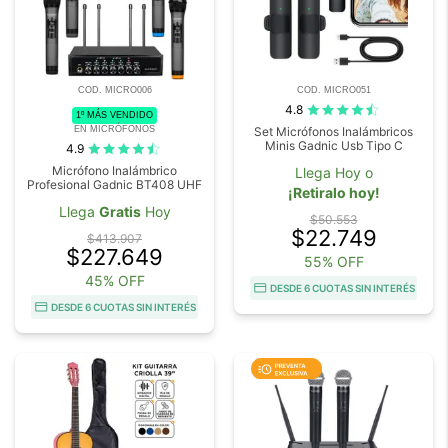
COD. MICRO006
COD. MICRO051
4.8
1º MÁS VENDIDO
EN MICRÓFONOS
Set Micrófonos Inalámbricos
Minis Gadnic Usb Tipo C
4.9
Micrófono Inalámbrico
Llega Hoy o
Profesional Gadnic BT408 UHF
¡Retiralo hoy!
Llega
Gratis
Hoy
$50.553
$22.749
$413.907
$227.649
55% OFF
45% OFF
DESDE 6 CUOTAS SIN INTERÉS
DESDE 6 CUOTAS SIN INTERÉS