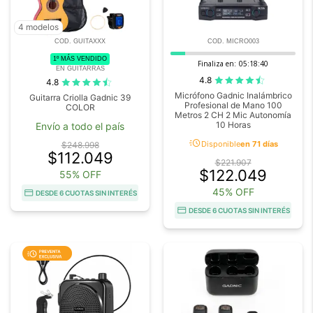
4 modelos
COD. GUITAXXX
COD. MICRO003
1º MÁS VENDIDO
Finaliza en:
05:18:40
EN GUITARRAS
4.8
4.8
Micrófono Gadnic Inalámbrico
Guitarra Criolla Gadnic 39
Profesional de Mano 100
COLOR
Metros 2 CH 2 Mic Autonomía
10 Horas
Envío a todo el país
acute
Disponible
en 71 días
$248.998
$112.049
$221.907
$122.049
55% OFF
45% OFF
DESDE 6 CUOTAS SIN INTERÉS
DESDE 6 CUOTAS SIN INTERÉS