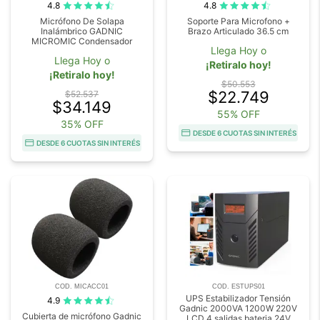
4.8
4.8
Micrófono De Solapa
Soporte Para Microfono +
Inalámbrico GADNIC
Brazo Articulado 36.5 cm
MICROMIC Condensador
Llega Hoy o
Llega Hoy o
¡Retiralo hoy!
¡Retiralo hoy!
$50.553
$22.749
$52.537
$34.149
55% OFF
35% OFF
DESDE 6 CUOTAS SIN INTERÉS
DESDE 6 CUOTAS SIN INTERÉS
COD. MICACC01
COD. ESTUPS01
UPS Estabilizador Tensión
4.9
Gadnic 2000VA 1200W 220V
Cubierta de micrófono Gadnic
LCD 4 salidas bateria 24V