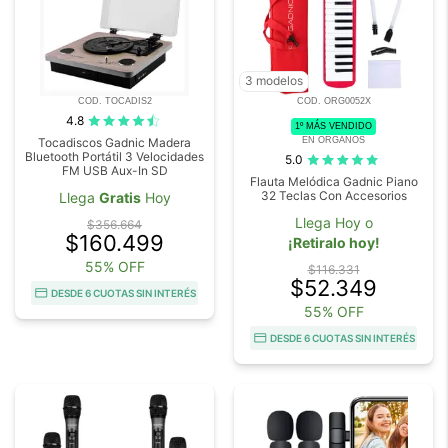
3 modelos
COD. TOCADIS2
COD. ORG0052X
4.8
1º MÁS VENDIDO
EN ORGANOS
Tocadiscos Gadnic Madera
Bluetooth Portátil 3 Velocidades
5.0
FM USB Aux-In SD
Flauta Melódica Gadnic Piano
32 Teclas Con Accesorios
Llega
Gratis
Hoy
Llega Hoy o
$356.664
$160.499
¡Retiralo hoy!
55% OFF
$116.331
$52.349
DESDE 6 CUOTAS SIN INTERÉS
55% OFF
DESDE 6 CUOTAS SIN INTERÉS