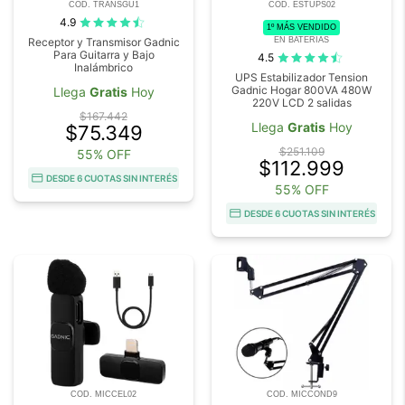
COD. TRANSGU1
COD. ESTUPS02
4.9
1º MÁS VENDIDO
EN BATERIAS
Receptor y Transmisor Gadnic
Para Guitarra y Bajo
4.5
Inalámbrico
UPS Estabilizador Tension
Gadnic Hogar 800VA 480W
Llega
Gratis
Hoy
220V LCD 2 salidas
$167.442
Llega
Gratis
Hoy
$75.349
$251.109
55% OFF
$112.999
DESDE 6 CUOTAS SIN INTERÉS
55% OFF
DESDE 6 CUOTAS SIN INTERÉS
COD. MICCEL02
COD. MICCOND9