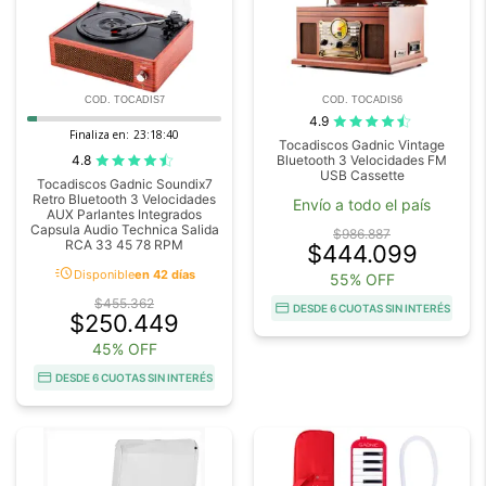
COD. TOCADIS7
COD. TOCADIS6
4.9
Finaliza en:
23:18:40
Tocadiscos Gadnic Vintage
4.8
Bluetooth 3 Velocidades FM
USB Cassette
Tocadiscos Gadnic Soundix7
Retro Bluetooth 3 Velocidades
Envío a todo el país
AUX Parlantes Integrados
Capsula Audio Technica Salida
$986.887
RCA 33 45 78 RPM
$444.099
acute
Disponible
en 42 días
55% OFF
$455.362
DESDE 6 CUOTAS SIN INTERÉS
$250.449
45% OFF
DESDE 6 CUOTAS SIN INTERÉS