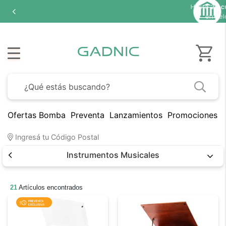
Hasta
20 cuotas sin interés
en seleccionados
Ofertas Bomba
Preventa
Lanzamientos
Promociones B
Ingresá tu Código Postal
Instrumentos Musicales
21
Artículos encontrados