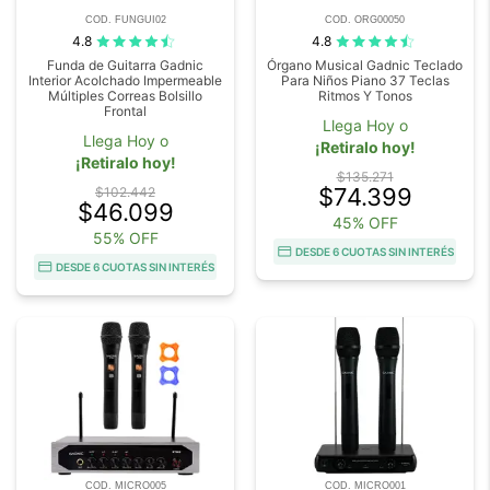
COD. FUNGUI02
COD. ORG00050
4.8
4.8
Funda de Guitarra Gadnic
Órgano Musical Gadnic Teclado
Interior Acolchado Impermeable
Para Niños Piano 37 Teclas
Múltiples Correas Bolsillo
Ritmos Y Tonos
Frontal
Llega Hoy o
Llega Hoy o
¡Retiralo hoy!
¡Retiralo hoy!
$135.271
$74.399
$102.442
$46.099
45% OFF
55% OFF
DESDE 6 CUOTAS SIN INTERÉS
DESDE 6 CUOTAS SIN INTERÉS
COD. MICRO005
COD. MICRO001