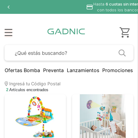
Hasta
6 cuotas sin inte
con todos los banco
Ofertas Bomba
Preventa
Lanzamientos
Promociones B
Ingresá tu Código Postal
2
Artículos encontrados