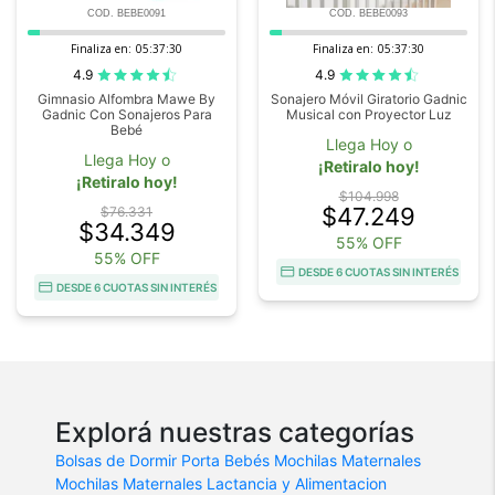
COD. BEBE0091
COD. BEBE0093
Finaliza en:
05:37:30
Finaliza en:
05:37:30
4.9
4.9
Gimnasio Alfombra Mawe By
Sonajero Móvil Giratorio Gadnic
Gadnic Con Sonajeros Para
Musical con Proyector Luz
Bebé
Llega Hoy o
Llega Hoy o
¡Retiralo hoy!
¡Retiralo hoy!
$104.998
$47.249
$76.331
$34.349
55% OFF
55% OFF
DESDE 6 CUOTAS SIN INTERÉS
DESDE 6 CUOTAS SIN INTERÉS
Explorá nuestras categorías
Bolsas de Dormir
Porta Bebés
Mochilas Maternales
Mochilas Maternales
Lactancia y Alimentacion