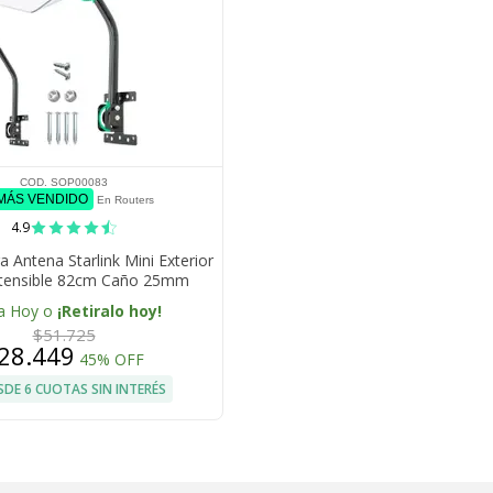
COD. SOP00083
 MÁS VENDIDO
En Routers
4.9
 Antena Starlink Mini Exterior
tensible 82cm Caño 25mm
Curvado
a Hoy o
¡Retiralo hoy!
$51.725
28.449
45% OFF
SDE 6 CUOTAS SIN INTERÉS