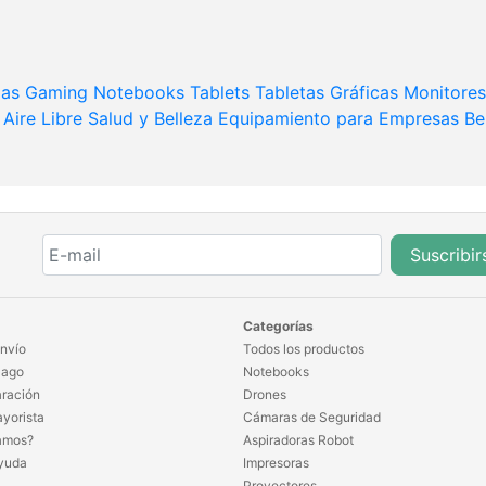
das
Gaming
Notebooks
Tablets
Tabletas Gráficas
Monitores
Aire Libre
Salud y Belleza
Equipamiento para Empresas
Be
Suscribir
Categorías
nvío
Todos los productos
Pago
Notebooks
ración
Drones
yorista
Cámaras de Seguridad
amos?
Aspiradoras Robot
yuda
Impresoras
Proyectores