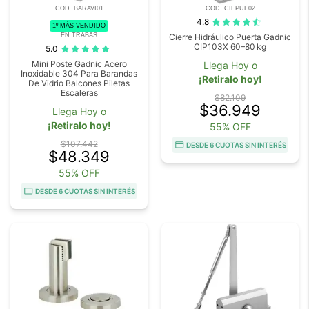
COD. BARAVI01
COD. CIEPUE02
4.8
1º MÁS VENDIDO
EN TRABAS
Cierre Hidráulico Puerta Gadnic
CIP103X 60–80 kg
5.0
Mini Poste Gadnic Acero
Llega Hoy o
Inoxidable 304 Para Barandas
¡Retiralo hoy!
De Vidrio Balcones Piletas
Escaleras
$82.109
$36.949
Llega Hoy o
¡Retiralo hoy!
55% OFF
$107.442
DESDE 6 CUOTAS SIN INTERÉS
$48.349
55% OFF
DESDE 6 CUOTAS SIN INTERÉS