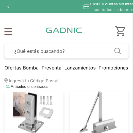
Hasta
6 cuotas sin interé
con todos los bancos
Ofertas Bomba
Preventa
Lanzamientos
Promociones B
Ingresá tu Código Postal
11
Artículos encontrados