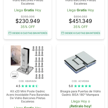
Vidrio Balcones Piletas
Vidrio Balcones Piletas
Escaleras
Escaleras
Llega
Gratis
Hoy
Llega
Gratis
Hoy
$355.306
$694.383
$230.949
$451.349
35% OFF
35% OFF
DESDE 6 CUOTAS SIN INTERÉS
DESDE 6 CUOTAS SIN INTERÉS
COD. KBARAV04
COD. ACVID004
4.5
5.0
Kit x20 Mini Poste Gadnic
Bisagra para Puertas de Vidrio
Acero Inoxidable Para Barandas
Gadnic BISA 180° Mampara
De Vidrio Balcones Piletas
Llega Hoy o
Escaleras
¡Retiralo hoy!
Llega
Gratis
Hoy