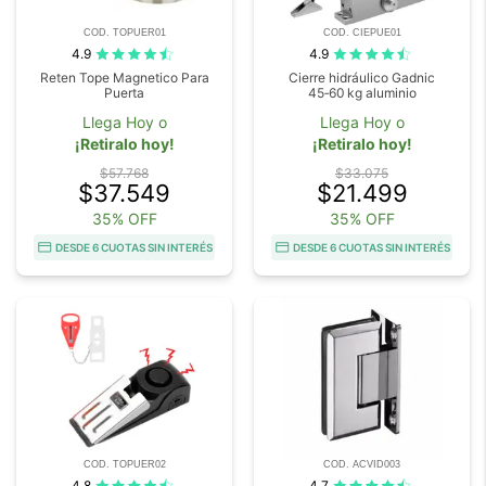
COD. TOPUER01
COD. CIEPUE01
4.9
4.9
Reten Tope Magnetico Para
Cierre hidráulico Gadnic
Puerta
45‑60 kg aluminio
Llega Hoy o
Llega Hoy o
¡Retiralo hoy!
¡Retiralo hoy!
$57.768
$33.075
$37.549
$21.499
35% OFF
35% OFF
DESDE 6 CUOTAS SIN INTERÉS
DESDE 6 CUOTAS SIN INTERÉS
COD. TOPUER02
COD. ACVID003
4.8
4.7