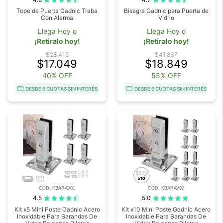
Tope de Puerta Gadnic Traba
Bisagra Gadnic para Puerta de
Con Alarma
Vidrio
Llega Hoy o
Llega Hoy o
¡Retiralo hoy!
¡Retiralo hoy!
$28.415
$41.887
$17.049
$18.849
40% OFF
55% OFF
DESDE 6 CUOTAS SIN INTERÉS
DESDE 6 CUOTAS SIN INTERÉS
COD. KBARAV01
COD. KBARAV02
4.5
5.0
Kit x5 Mini Poste Gadnic Acero
Kit x10 Mini Poste Gadnic Acero
Inoxidable Para Barandas De
Inoxidable Para Barandas De