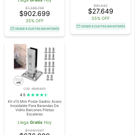
$61.442
$1.388.768
$27.649
$902.699
55% OFF
35% OFF
DESDE 6 CUOTAS SIN INTERÉS
DESDE 6 CUOTAS SIN INTERÉS
COD. KBARAV03
4.5
Kit x15 Mini Poste Gadnic Acero
Inoxidable Para Barandas De
Vidrio Balcones Piletas
Escaleras
Llega
Gratis
Hoy
$1.041.537