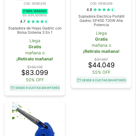
COD. DESELE29
COD. DESELE09
4.8
1º MÁS VENDIDO
EN SOPLADORAS
Sopladora Electrica Portátil
Gadnic SP450 720W Alta
4.7
Potencia
Sopladora de Hojas Gadnic con
Bolsa Sistema 3 En 1
Llega
Gratis
Llega
mañana o
Gratis
¡Retiralo mañana!
mañana o
¡Retiralo mañana!
$97.887
$44.049
$166.198
$83.099
55% OFF
50% OFF
DESDE 6 CUOTAS SIN INTERÉS
DESDE 6 CUOTAS SIN INTERÉS