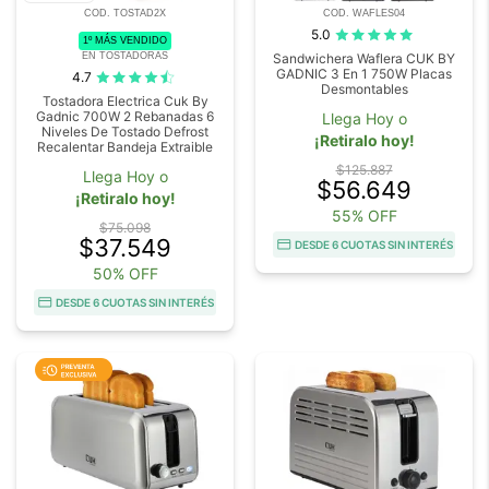
COD. TOSTAD2X
COD. WAFLES04
5.0
1º MÁS VENDIDO
EN TOSTADORAS
Sandwichera Waflera CUK BY
GADNIC 3 En 1 750W Placas
4.7
Desmontables
Tostadora Electrica Cuk By
Gadnic 700W 2 Rebanadas 6
Llega Hoy o
Niveles De Tostado Defrost
¡Retiralo hoy!
Recalentar Bandeja Extraible
$125.887
Llega Hoy o
$56.649
¡Retiralo hoy!
55% OFF
$75.098
$37.549
DESDE 6 CUOTAS SIN INTERÉS
50% OFF
DESDE 6 CUOTAS SIN INTERÉS