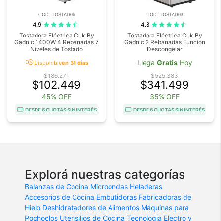
COD. TOSTAD06
COD. TOSTAD03
4.9
4.8
Tostadora Eléctrica Cuk By
Tostadora Eléctrica Cuk By
Gadnic 1400W 4 Rebanadas 7
Gadnic 2 Rebanadas Funcion
Niveles de Tostado
Descongelar
acute
Llega
Gratis
Hoy
Disponible
en 31 días
$186.271
$525.383
$102.449
$341.499
45% OFF
35% OFF
DESDE 6 CUOTAS SIN INTERÉS
DESDE 6 CUOTAS SIN INTERÉS
Explorá nuestras categorías
Balanzas de Cocina
Microondas
Heladeras
Accesorios de Cocina
Embutidoras
Fabricadoras de
Hielo
Deshidratadores de Alimentos
Máquinas para
Pochoclos
Utensilios de Cocina
Tecnologia
Electro y