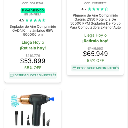
COD. SOPJET02
COD. COMPRE02
4.7
1º MÁS VENDIDO
EN LIMPIEZA
Plumero de Aire Comprimido
Gadnic Z950 Potencia De
4.5
50000 RPM Soplador De Polvo
Soplador de Aire Comprimido
Para Computadora Exterior Auto
GADNIC Inalámbrico 65W
900000rpm
Llega Hoy o
¡Retiralo hoy!
Llega Hoy o
¡Retiralo hoy!
$146.553
$65.949
$119.776
$53.899
55% OFF
55% OFF
DESDE 6 CUOTAS SIN INTERÉS
DESDE 6 CUOTAS SIN INTERÉS