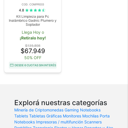
COD. COMPRE03
4.8
Kit Limpieza para Pc
Inalámbrico Gadnic Plumero y
Soplador
Llega Hoy o
¡Retiralo hoy!
$135.898
$67.949
50% OFF
DESDE 6 CUOTAS SIN INTERÉS
Explorá nuestras categorías
Minería de Criptomonedas
Gaming
Notebooks
Tablets
Tabletas Gráficas
Monitores
Mochilas Porta
Notebooks
Impresoras / multifunción
Scanners
Portátiles
Tecnologia
Electro y Hogar
Deportes y Aire