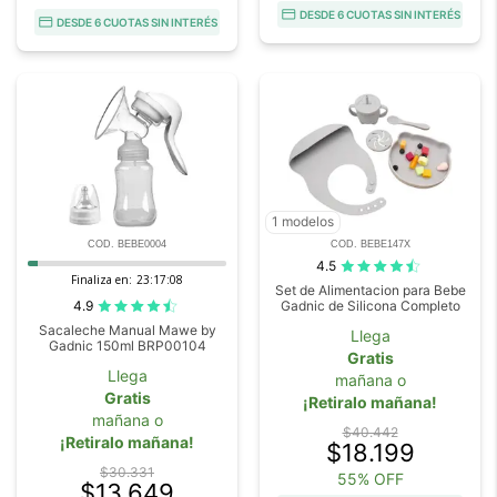
DESDE 6 CUOTAS SIN INTERÉS
DESDE 6 CUOTAS SIN INTERÉS
1 modelos
COD. BEBE0004
COD. BEBE147X
4.5
Finaliza en:
23:17:07
Set de Alimentacion para Bebe
4.9
Gadnic de Silicona Completo
Sacaleche Manual Mawe by
Llega
Gadnic 150ml BRP00104
Gratis
Llega
mañana o
Gratis
¡Retiralo mañana!
mañana o
$40.442
¡Retiralo mañana!
$18.199
$30.331
55% OFF
$13.649