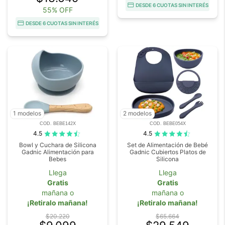
DESDE 6 CUOTAS SIN INTERÉS
55% OFF
DESDE 6 CUOTAS SIN INTERÉS
1 modelos
2 modelos
COD. BEBE142X
COD. BEBE054X
4.5
4.5
Bowl y Cuchara de Silicona
Set de Alimentación de Bebé
Gadnic Alimentación para
Gadnic Cubiertos Platos de
Bebes
Silicona
Llega
Llega
Gratis
Gratis
mañana o
mañana o
¡Retiralo mañana!
¡Retiralo mañana!
$20.220
$65.664