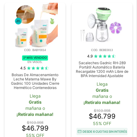
COD. BABY0014
COD. BEBE0013
4.9
1º MÁS VENDIDO
EN VASOS,
Sacaleches Gadnic RH‑289
Portátil Automático Batería
4.5
Recargable 1200 mAh Libre de
Bolsas De Almacenamiento
BPA Intensidad Ajustable
Leche Materna Mawe By
Gadnic 100 Unidades Cierre
Llega
Hermético Contenedoras
Gratis
Llega
mañana o
Gratis
¡Retiralo mañana!
mañana o
$103.998
¡Retiralo mañana!
$46.799
$103.998
55% OFF
$46.799
DESDE 6 CUOTAS SIN INTERÉS
55% OFF