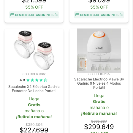
55% OFF
55% OFF
DESDE 6 CUOTAS SIN INTERÉS
DESDE 6 CUOTAS SIN INTERÉS
COD. KBEBE0082
COD. BEBE0155
Sacaleche Eléctrico Mawe By
4.8
Gadnic 9 Niveles 4 Modos
Sacaleche X2 Eléctrico Gadnic
Portátil
Extractor De Leche Portatil
Llega
Llega
Gratis
Gratis
mañana o
mañana o
¡Retiralo mañana!
¡Retiralo mañana!
$665.887
$350.306
$299.649
$227.699