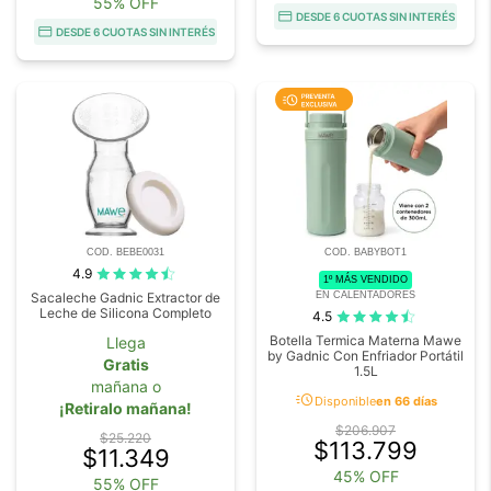
55% OFF
DESDE 6 CUOTAS SIN INTERÉS
DESDE 6 CUOTAS SIN INTERÉS
COD. BEBE0031
COD. BABYBOT1
4.9
1º MÁS VENDIDO
EN CALENTADORES
Sacaleche Gadnic Extractor de
Leche de Silicona Completo
4.5
Botella Termica Materna Mawe
Llega
by Gadnic Con Enfriador Portátil
Gratis
1.5L
mañana o
acute
Disponible
en 66 días
¡Retiralo mañana!
$206.907
$25.220
$113.799
$11.349
45% OFF
55% OFF