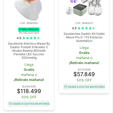
COD. BEBE0082
COD. BEBE0015
4.9
1º MÁS VENDIDO
EN SACALECHES
Sacaleches Gadnic Kit Doble
Mave Pro D-115 Extractor
4.9
Automático
Sacaleche Electrico Mawe By
Gadnic Portatil 9 Niveles 3
Llega
Modos Bateria 800mAh
Gratis
Pantalla LED Succion
mañana o
300mmHg
¡Retiralo mañana!
Llega
Gratis
$115.698
$57.849
mañana o
¡Retiralo mañana!
50% OFF
$236.998
DESDE 6 CUOTAS SIN INTERÉS
$118.499
50% OFF
DESDE 6 CUOTAS SIN INTERÉS