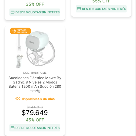
55% OFF
35% OFF
DESDE 6 CUOTAS SIN INTERÉS
DESDE 6 CUOTAS SIN INTERÉS
COD. BABYPUM1
Sacaleches Eléctrico Mawe By
Gadnic 9 Niveles 2 Modos
Batería 1200 mAh Succión 280
mmHg
acute
Disponible
en 46 días
$144.816
$79.649
45% OFF
DESDE 6 CUOTAS SIN INTERÉS