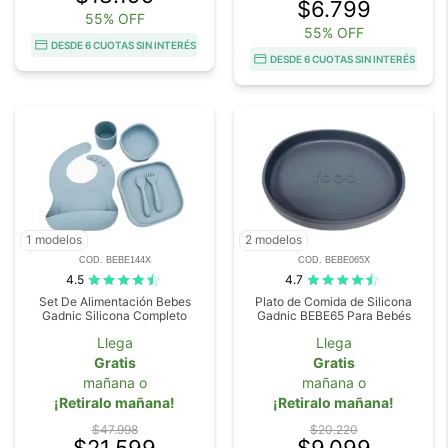
$6.799
55% OFF
55% OFF
DESDE 6 CUOTAS SIN INTERÉS
DESDE 6 CUOTAS SIN INTERÉS
1 modelos
2 modelos
COD. BEBE144X
COD. BEBE065X
4.5
4.7
Set De Alimentación Bebes
Plato de Comida de Silicona
Gadnic Silicona Completo
Gadnic BEBE65 Para Bebés
Llega
Llega
Gratis
Gratis
mañana o
mañana o
¡Retiralo mañana!
¡Retiralo mañana!
$47.998
$20.220
$21.599
$9.099