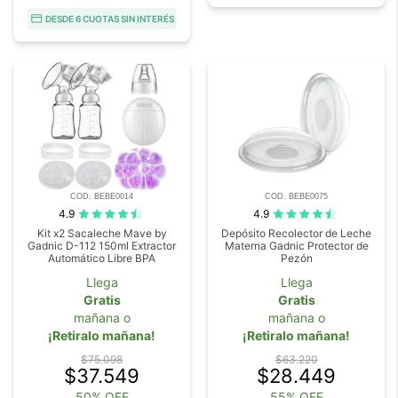
DESDE 6 CUOTAS SIN INTERÉS
COD. BEBE0014
COD. BEBE0075
4.9
4.9
Kit x2 Sacaleche Mave by
Depósito Recolector de Leche
Gadnic D-112 150ml Extractor
Materna Gadnic Protector de
Automático Libre BPA
Pezón
Llega
Llega
Gratis
Gratis
mañana o
mañana o
¡Retiralo mañana!
¡Retiralo mañana!
$75.098
$63.220
$37.549
$28.449
50% OFF
55% OFF