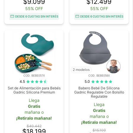
$9.099
$12.499
55% OFF
55% OFF
DESDE 6 CUOTAS SIN INTERÉS
DESDE 6 CUOTAS SIN INTERÉS
2 modelos
COD. BEBE057X
COD. BEBE058X
4.5
5.0
Set de Alimentación para Bebés
Babero Bebé De Silicona
Gadnic Silicona Premium
Gadnic Regulable Con Bolsillo
Regulable
Llega
Llega
Gratis
Gratis
mañana o
mañana o
¡Retiralo mañana!
¡Retiralo mañana!
$40.442
$18.199
$15.109