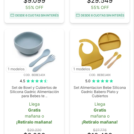
$9.099
$29.549
55% OFF
55% OFF
DESDE 6 CUOTAS SIN INTERÉS
DESDE 6 CUOTAS SIN INTERÉS
1 modelos
1 modelos
COD. BEBE143X
COD. BEBE146X
4.5
5.0
Set de Bowl y Cubiertos de
Set Alimentacion Bebe Silicona
Silicona Gadnic Alimentación
Gadnic Babero Plato y
para Bebes te ..
Cubiertos
Llega
Llega
Gratis
Gratis
mañana o
mañana o
¡Retiralo mañana!
¡Retiralo mañana!
$20.220
$27.776