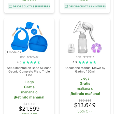
DESDE 6 CUOTAS SIN INTERÉS
DESDE 6 CUOTAS SIN INTERÉS
1 modelos
COD. BEBE148X
COD. BEBE0012
4.5
4.9
Set Alimentacion Bebe Silicona
Sacaleche Manual Mawe by
Gadnic Completo Plato Triple
Gadnic 150ml
Liso
Llega
Llega
Gratis
Gratis
mañana o
mañana o
¡Retiralo mañana!
¡Retiralo mañana!
$30.331
$13.649
$47.998
$21.599
55% OFF