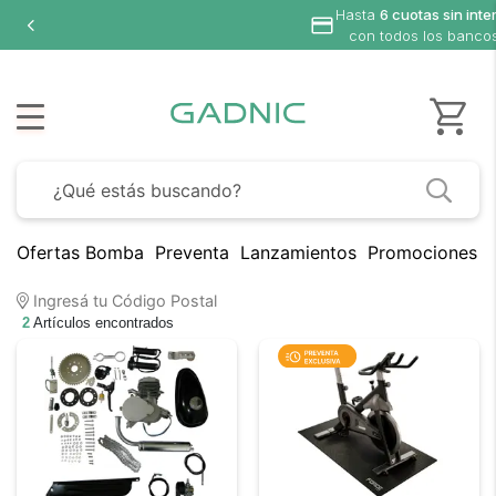
Hasta
6 cuotas sin inte
con todos los banco
Ofertas Bomba
Preventa
Lanzamientos
Promociones B
Ingresá tu Código Postal
2
Artículos encontrados