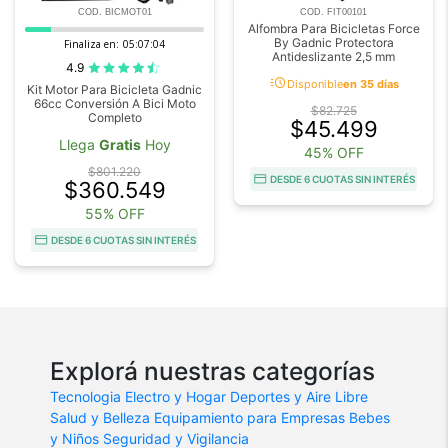
COD. BICMOT01
COD. FIT00101
Alfombra Para Bicicletas Force
By Gadnic Protectora
Finaliza en:
05:07:04
Antideslizante 2,5 mm
4.9
acute
Disponible
en 35 días
Kit Motor Para Bicicleta Gadnic
66cc Conversión A Bici Moto
$82.725
Completo
$45.499
Llega
Gratis
Hoy
45% OFF
$801.220
DESDE 6 CUOTAS SIN INTERÉS
$360.549
55% OFF
DESDE 6 CUOTAS SIN INTERÉS
Explorá nuestras categorías
Tecnologia
Electro y Hogar
Deportes y Aire Libre
Salud y Belleza
Equipamiento para Empresas
Bebes
y Niños
Seguridad y Vigilancia