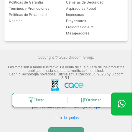
Políticas de Garantía
Cámaras de Seguridad
Términos y Promociones
Aspiradoras Robot
Políticas de Privacidad
Impresoras
Noticias
Proyectores
Freidoras de Aire
Masajeadores
Copyright © 2026 Bidcom Group.
Las fotos son a modo ilustrativo. La venta de cualquiera de los productos
publicados está sujeta a la verificación de stock.
Gadnic Tecnología novedosa.
Última actualización:
6/8/2026
by
Bidcom
S.R.L.
Botón de arrepentimiento
Filtrar
Ordenar
Defensa de las y los Consumidores
para consultas y/o denuncias
ingrese aquí
Libro de quejas