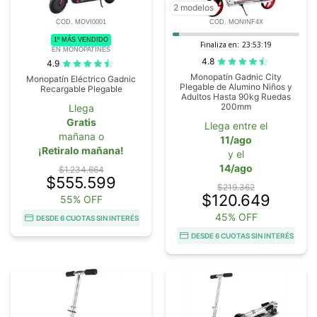
2 modelos
COD. MOVI0001
COD. MONINF4X
1º MÁS VENDIDO
Finaliza en:
23:53:19
EN MONOPATINES
4.8
4.9
Monopatín Gadnic City
Monopatín Eléctrico Gadnic
Plegable de Alumino Niños y
Recargable Plegable
Adultos Hasta 90kg Ruedas
200mm
Llega
Gratis
Llega entre el
mañana o
11/ago
¡Retiralo mañana!
y el
14/ago
$1.234.664
$555.599
$219.362
$120.649
55% OFF
45% OFF
DESDE 6 CUOTAS SIN INTERÉS
DESDE 6 CUOTAS SIN INTERÉS