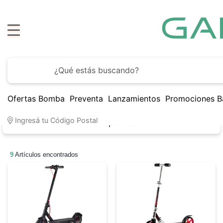
Hasta
6 cuotas sin interés
con todos los bancos
Ofertas Bomba
Preventa
Lanzamientos
Promociones B
Ingresá tu Código Postal
Monopatines
9
Artículos encontrados