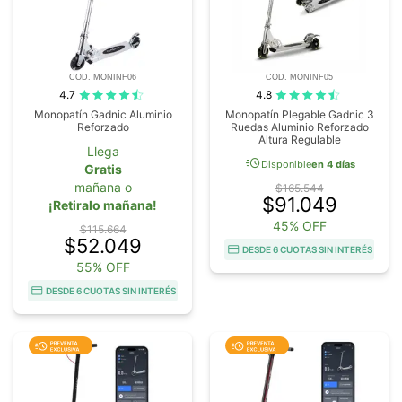
COD. MONINF06
COD. MONINF05
4.7
4.8
Monopatín Gadnic Aluminio
Monopatín Plegable Gadnic 3
Reforzado
Ruedas Aluminio Reforzado
Altura Regulable
Llega
acute
Disponible
en 4 días
Gratis
mañana o
$165.544
$91.049
¡Retiralo mañana!
45% OFF
$115.664
$52.049
DESDE 6 CUOTAS SIN INTERÉS
55% OFF
DESDE 6 CUOTAS SIN INTERÉS