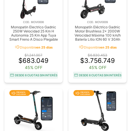
COD. MOVI0006
COD. MOVI0009
Monopatin Electrico Gadnic
Monopatín Eléctrico Gadnic
250W Velocidad 25 Km H
Motor Brushless 2x 2000W
Autonomia 25 Km App Tuya
Velocidad Máxima 100 km/h
Smart Freno A Disco Plegable
Batería Litio ION 60 V 30Ah
acute
acute
Disponible
en 25 días
Disponible
en 25 días
$1.241.907
$6.830.453
$683.049
$3.756.749
45% OFF
45% OFF
DESDE 6 CUOTAS SIN INTERÉS
DESDE 6 CUOTAS SIN INTERÉS