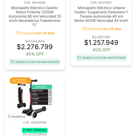
COD. MOVI0008
COD. MOVI0007
Monopatín Eléctrico Gadnic
Monopatín Eléctrico Urbano
Motor Potente 1200W
Gadnic Suspensión Delantera Y
Autonomía 80 km Velocidad 25
Trasera Autonomía 40 km
km/h Neumáticos Todoterreno
Motor 500W Velocidad 45 km/h
11”
acute
Disponible
en 25 días
acute
Disponible
en 25 días
$2.287.180
$1.257.949
$4.139.635
$2.276.799
45% OFF
45% OFF
DESDE 6 CUOTAS SIN INTERÉS
DESDE 6 CUOTAS SIN INTERÉS
2 modelos
COD. MONOP06X
1º MÁS VENDIDO
EN ACCESORIOS