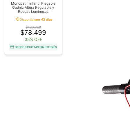
Monopatín infantil Plegable
Gadnic Altura Regulable y
Ruedas Luminosas
acute
Disponible
en 43 días
$120.768
$78.499
35% OFF
DESDE 6 CUOTAS SIN INTERÉS