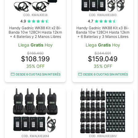
COD. KWALKIE18
COD. KWALKIE18X3
4.9
4.7
Handy Gadnic WK88 Kit x2 Bi-
Handy Gadnic WK88 Kit x3 Bi-
Banda 10w 128CH Hasta 12km
Banda 10w 128CH Hasta 12km
+ 4 Baterías y 2 Manos Libres
+ 6 Baterías y 3 Manos Libres
Llega
Gratis
Hoy
Llega
Gratis
Hoy
$166.460
$244.691
$108.199
$159.049
35% OFF
35% OFF
DESDE 6 CUOTAS SIN INTERÉS
DESDE 6 CUOTAS SIN INTERÉS
COD. KWALKIE18X4
COD. KWALKIE18XV