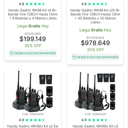
4.8
4.6
Handy Gadnic WK88 Kit x4 Bi-
Handy Gadnic WK88 Kit x20 Bi-
Banda 10w 128CH Hasta 12km
Banda 10w 128CH Hasta 12km
+ 8 Baterías y 4 Manos Libres
+ 40 Baterías y 20 Manos
Libres
Llega
Gratis
Hoy
Llega
Gratis
Hoy
$306.383
$199.149
$1.505.614
$978.649
35% OFF
35% OFF
DESDE 6 CUOTAS SIN INTERÉS
DESDE 6 CUOTAS SIN INTERÉS
COD. K2WALK20
COD. K3WALK20
4.9
4.9
Handy Gadnic WK99U Kit x2 5w
Handy Gadnic WK99U Kit x3