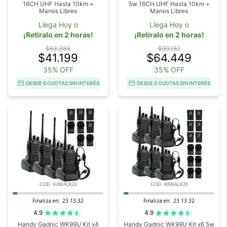
16CH UHF Hasta 10km +
5w 16CH UHF Hasta 10km +
Manos Libres
Manos Libres
Llega Hoy o
Llega Hoy o
¡Retiralo en 2 horas!
¡Retiralo en 2 horas!
$63.383
$99.152
$41.199
$64.449
35% OFF
35% OFF
DESDE 6 CUOTAS SIN INTERÉS
DESDE 6 CUOTAS SIN INTERÉS
COD. K4WALK20
COD. K6WALK20
Finaliza en:
23:13:31
Finaliza en:
23:13:31
4.9
4.9
Handy Gadnic WK99U Kit x4
Handy Gadnic WK99U Kit x6 5w