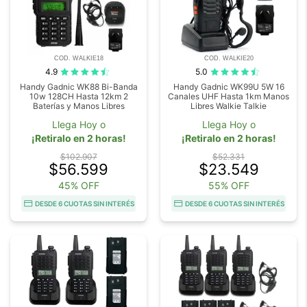
COD. WALKIE18
COD. WALKIE20
4.9
5.0
Handy Gadnic WK88 Bi-Banda
Handy Gadnic WK99U 5W 16
10w 128CH Hasta 12km 2
Canales UHF Hasta 1km Manos
Baterías y Manos Libres
Libres Walkie Talkie
Llega Hoy o
Llega Hoy o
¡Retiralo en 2 horas!
¡Retiralo en 2 horas!
$102.907
$52.331
$56.599
$23.549
45% OFF
55% OFF
DESDE 6 CUOTAS SIN INTERÉS
DESDE 6 CUOTAS SIN INTERÉS