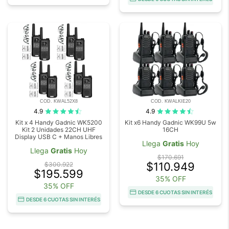
COD. KWAL52X8
COD. KWALKIE20
4.9
4.9
Kit x 4 Handy Gadnic WK5200
Kit x6 Handy Gadnic WK99U 5w
Kit 2 Unidades 22CH UHF
16CH
Display USB C + Manos Libres
Llega
Gratis
Hoy
Llega
Gratis
Hoy
$170.691
$110.949
$300.922
$195.599
35% OFF
35% OFF
DESDE 6 CUOTAS SIN INTERÉS
DESDE 6 CUOTAS SIN INTERÉS