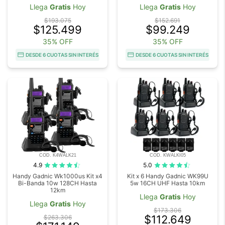
Llega
Gratis
Hoy
Llega
Gratis
Hoy
$193.075
$152.691
$125.499
$99.249
35% OFF
35% OFF
DESDE 6 CUOTAS SIN INTERÉS
DESDE 6 CUOTAS SIN INTERÉS
COD. K4WALK21
COD. KWALKI05
4.9
5.0
Handy Gadnic Wk1000us Kit x4
Kit x 6 Handy Gadnic WK99U
Bi-Banda 10w 128CH Hasta
5w 16CH UHF Hasta 10km
12km
Llega
Gratis
Hoy
Llega
Gratis
Hoy
$173.306
$112.649
$263.306