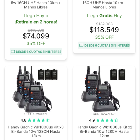
5w 16CH UHF Hasta 10km +
16CH UHF Hasta 10km +
Manos Libres
Manos Libres
Llega Hoy o
Llega
Gratis
Hoy
¡Retiralo en 2 horas!
$182.383
$118.549
$113.998
$74.099
35% OFF
35% OFF
DESDE 6 CUOTAS SIN INTERÉS
DESDE 6 CUOTAS SIN INTERÉS
COD. K3WALK21
COD. K2WALK21
4.8
4.9
Handy Gadnic Wk1000us Kit x3
Handy Gadnic Wk1000us Kit x2
Bi-Banda 10w 128CH Hasta
Bi-Banda 10w 128CH Hasta
12km
12km