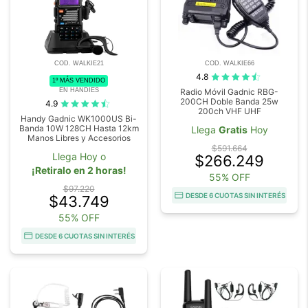
COD. WALKIE21
COD. WALKIE66
4.8
1º MÁS VENDIDO
EN HANDIES
Radio Móvil Gadnic RBG-
200CH Doble Banda 25w
4.9
200ch VHF UHF
Handy Gadnic WK1000US Bi-
Banda 10W 128CH Hasta 12km
Llega
Gratis
Hoy
Manos Libres y Accesorios
$591.664
Llega Hoy o
$266.249
¡Retiralo en 2 horas!
55% OFF
$97.220
DESDE 6 CUOTAS SIN INTERÉS
$43.749
55% OFF
DESDE 6 CUOTAS SIN INTERÉS