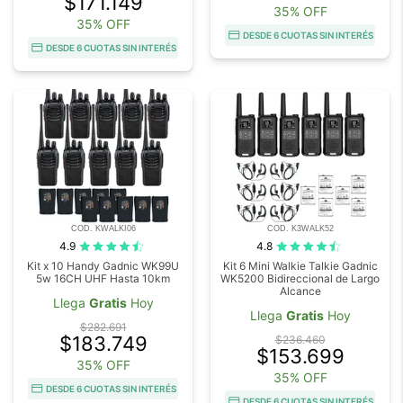
$171.149
35% OFF
35% OFF
DESDE 6 CUOTAS SIN INTERÉS
DESDE 6 CUOTAS SIN INTERÉS
COD. KWALKI06
COD. K3WALK52
4.9
4.8
Kit x 10 Handy Gadnic WK99U
Kit 6 Mini Walkie Talkie Gadnic
5w 16CH UHF Hasta 10km
WK5200 Bidireccional de Largo
Alcance
Llega
Gratis
Hoy
Llega
Gratis
Hoy
$282.691
$183.749
$236.460
$153.699
35% OFF
35% OFF
DESDE 6 CUOTAS SIN INTERÉS
DESDE 6 CUOTAS SIN INTERÉS