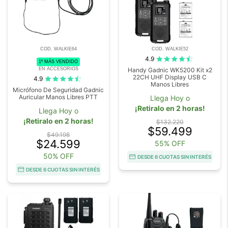
COD. WALKIE64
COD. WALKIE52
4.9
1º MÁS VENDIDO
EN ACCESORIOS
Handy Gadnic WK5200 Kit x2
22CH UHF Display USB C
4.9
Manos Libres
Micrófono De Seguridad Gadnic
Auricular Manos Libres PTT
Llega Hoy o
¡Retiralo en 2 horas!
Llega Hoy o
¡Retiralo en 2 horas!
$132.220
$59.499
$49.198
$24.599
55% OFF
50% OFF
DESDE 6 CUOTAS SIN INTERÉS
DESDE 6 CUOTAS SIN INTERÉS