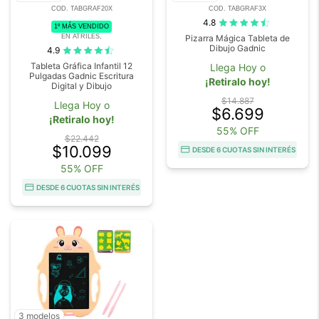
COD. TABGRAF20X
COD. TABGRAF3X
4.8
1º MÁS VENDIDO
EN ATRILES,
Pizarra Mágica Tableta de
Dibujo Gadnic
4.9
Tableta Gráfica Infantil 12
Llega Hoy o
Pulgadas Gadnic Escritura
¡Retiralo hoy!
Digital y Dibujo
$14.887
Llega Hoy o
$6.699
¡Retiralo hoy!
55% OFF
$22.442
$10.099
DESDE 6 CUOTAS SIN INTERÉS
55% OFF
DESDE 6 CUOTAS SIN INTERÉS
3 modelos