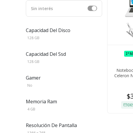
Sin interés
Capacidad Del Disco
128 GB
Capacidad Del Ssd
1º 
128 GB
Notebook
Celeron 
Gamer
Cám
No
$
Memoria Ram
DE
4 GB
Resolución De Pantalla
1366 x 768