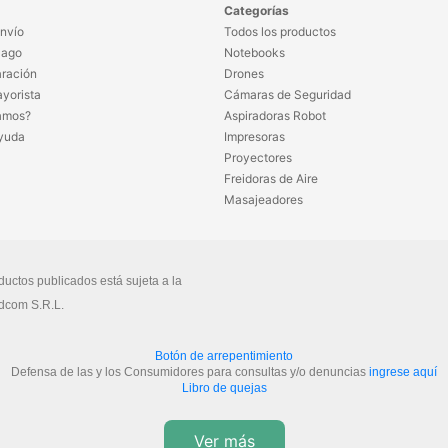
Categorías
nvío
Todos los productos
Pago
Notebooks
ración
Drones
yorista
Cámaras de Seguridad
amos?
Aspiradoras Robot
yuda
Impresoras
Proyectores
Freidoras de Aire
Masajeadores
ductos publicados está sujeta a la
dcom S.R.L.
Botón de arrepentimiento
Defensa de las y los Consumidores para consultas y/o denuncias
ingrese aquí
Libro de quejas
Ver más