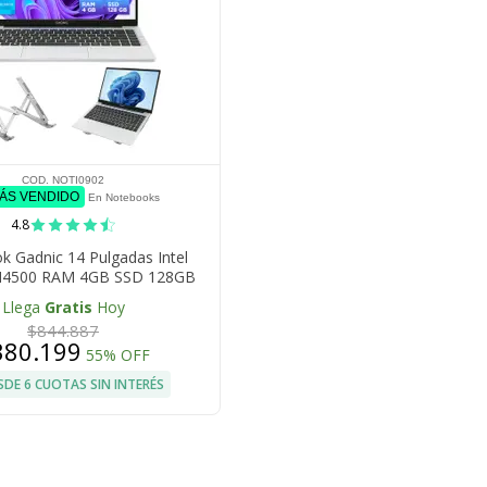
COD. NOTI0902
MÁS VENDIDO
En Notebooks
4.8
 Gadnic 14 Pulgadas Intel
N4500 RAM 4GB SSD 128GB
ara Frontal + Soporte
Llega
Gratis
Hoy
$844.887
380.199
55% OFF
SDE 6 CUOTAS SIN INTERÉS