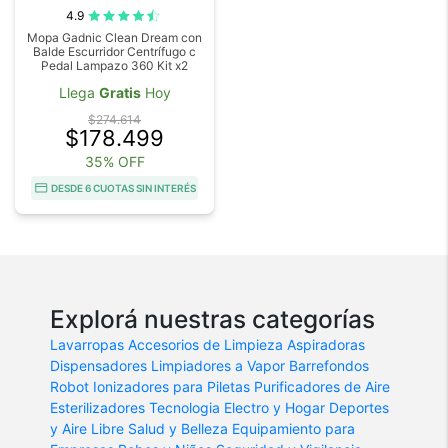
4.9
Mopa Gadnic Clean Dream con
Balde Escurridor Centrífugo c
Pedal Lampazo 360 Kit x2
Llega
Gratis
Hoy
$274.614
$178.499
35% OFF
DESDE 6 CUOTAS SIN INTERÉS
Explorá nuestras categorías
Lavarropas
Accesorios de Limpieza
Aspiradoras
Dispensadores
Limpiadores a Vapor
Barrefondos
Robot
Ionizadores para Piletas
Purificadores de Aire
Esterilizadores
Tecnologia
Electro y Hogar
Deportes
y Aire Libre
Salud y Belleza
Equipamiento para