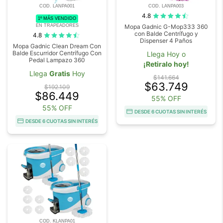
COD. LANPA001
COD. LANPA003
4.8
1º MÁS VENDIDO
EN TRAPEADORES
Mopa Gadnic G-Mop333 360
con Balde Centrífugo y
4.8
Dispenser 4 Paños
Mopa Gadnic Clean Dream Con
Balde Escurridor Centrífugo Con
Llega Hoy o
Pedal Lampazo 360
¡Retiralo hoy!
Llega
Gratis
Hoy
$141.664
$63.749
$192.109
$86.449
55% OFF
55% OFF
DESDE 6 CUOTAS SIN INTERÉS
DESDE 6 CUOTAS SIN INTERÉS
COD. KLANPA01