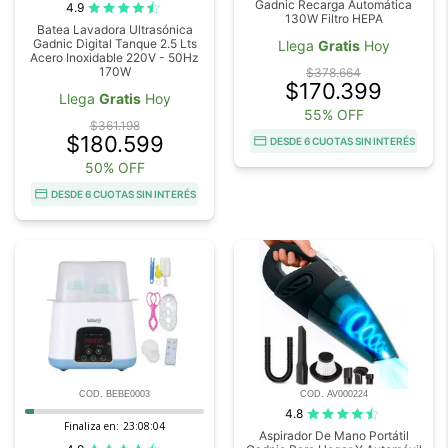
Gadnic Recarga Automática
4.9
130W Filtro HEPA
Batea Lavadora Ultrasónica
Gadnic Digital Tanque 2.5 Lts
Llega
Gratis
Hoy
Acero Inoxidable 220V - 50Hz
170W
$378.664
$170.399
Llega
Gratis
Hoy
55% OFF
$361.198
$180.599
DESDE 6 CUOTAS SIN INTERÉS
50% OFF
DESDE 6 CUOTAS SIN INTERÉS
COD. BEBE0003
COD. AV000224
4.8
Finaliza en:
23:08:03
Aspirador De Mano Portátil