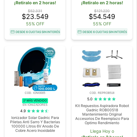
¡Retiralo en 2 horas!
¡Retiralo en 2 horas!
$52.331
$121.220
$23.549
$54.549
55% OFF
55% OFF
DESDE 6 CUOTAS SIN INTERÉS
DESDE 6 CUOTAS SIN INTERÉS
COD. IONI0005
COD. REPROB518
5.0
1º MÁS VENDIDO
EN IONIZADORES
Kit Repuestos Aspiradora Robot
Gadnic ROB00518
4.9
Mantenimiento Original
Ionizador Solar Gadnic Para
Accesorios De Reemplazo Para
Piletas Anti Sarro Y Bacterias
Optimo Rendimiento
100000 Litros 6V Anodo De
Cobre Acero Inoxidable
Llega Hoy o