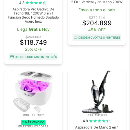
2 En 1 Vertical y de Mano 200W
4.8
Aspiradora Pro Gadnic De
Envío a todo el país
Tacho 18L 1200W 3 en 1
Función Seco Húmedo Soplado
$372.544
Acero Inox
$204.899
Llega
Gratis
Hoy
45% OFF
$263.887
DESDE 6 CUOTAS SIN INTERÉS
$118.749
55% OFF
DESDE 6 CUOTAS SIN INTERÉS
COD. ULTRA002
COD. ASP00027
4.9
1º MÁS VENDIDO
EN ESTERILIZADORES
Aspiradora De Mano 2 en 1