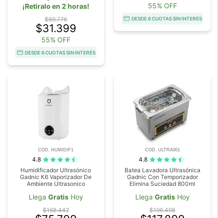
55% OFF
¡Retiralo en 2 horas!
$69.776
DESDE 6 CUOTAS SIN INTERÉS
$31.399
55% OFF
DESDE 6 CUOTAS SIN INTERÉS
COD. HUMIDIF1
COD. ULTRA001
4.8
4.8
Humidificador Ultrasónico
Batea Lavadora Ultrasónica
Gadnic K6 Vaporizador De
Gadnic Con Temporizador
Ambiente Ultrasonico
Elimina Suciedad 800ml
Llega
Gratis
Hoy
Llega
Gratis
Hoy
$168.442
$196.498