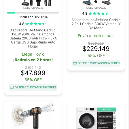
COD. ASP00032
COD. ASP00029
4.8
Finaliza en:
05:08:03
Aspiradora Inalámbrica Gadnic
4.8
2 En 1 Gadnic 300W Vertical Y
De Mano
Aspiradora De Mano Gadnic
120W 9000Pa Inalambrica
Envío a todo el país
Bateria 2000mAh Filtro HEPA
Carga USB Bajo Ruido Auto
$509.220
Hogar
$229.149
Llega Hoy o
55% OFF
¡Retiralo en 2 horas!
DESDE 6 CUOTAS SIN INTERÉS
$106.442
$47.899
55% OFF
DESDE 6 CUOTAS SIN INTERÉS