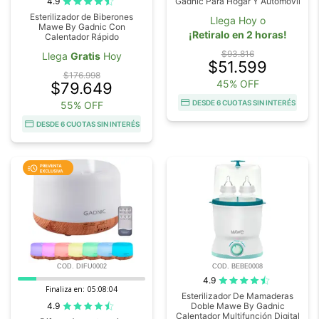
4.9
Gadnic Para Hogar Y Automóvil
Esterilizador de Biberones
Llega Hoy o
Mawe By Gadnic Con
¡Retiralo en 2 horas!
Calentador Rápido
$93.816
Llega
Gratis
Hoy
$51.599
$176.998
45% OFF
$79.649
DESDE 6 CUOTAS SIN INTERÉS
55% OFF
DESDE 6 CUOTAS SIN INTERÉS
COD. DIFU0002
COD. BEBE0008
4.9
Finaliza en:
05:08:03
Esterilizador De Mamaderas
4.9
Doble Mawe By Gadnic
Calentador Multifunción Digital