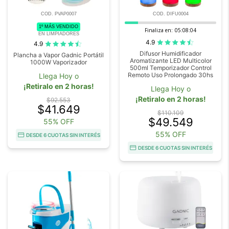
COD. PVAP0007
COD. DIFU0004
1º MÁS VENDIDO
Finaliza en:
05:08:03
EN LIMPIADORES
4.9
4.9
Difusor Humidificador
Plancha a Vapor Gadnic Portátil
Aromatizante LED Multicolor
1000W Vaporizador
500ml Temporizador Control
Remoto Uso Prolongado 30hs
Llega Hoy o
¡Retiralo en 2 horas!
Llega Hoy o
¡Retiralo en 2 horas!
$92.553
$41.649
$110.109
$49.549
55% OFF
55% OFF
DESDE 6 CUOTAS SIN INTERÉS
DESDE 6 CUOTAS SIN INTERÉS