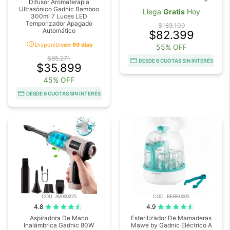
Difusor Aromaterapia
Ultrasónico Gadnic Bamboo
Llega
Gratis
Hoy
300ml 7 Luces LED
Temporizador Apagado
$183.109
Automático
$82.399
acute
Disponible
en 69 días
55% OFF
$65.271
DESDE 6 CUOTAS SIN INTERÉS
$35.899
45% OFF
DESDE 6 CUOTAS SIN INTERÉS
COD. AV000225
COD. BEBE0005
4.8
4.9
Aspiradora De Mano
Esterilizador De Mamaderas
Inalámbrica Gadnic 80W
Mawe by Gadnic Eléctrico A