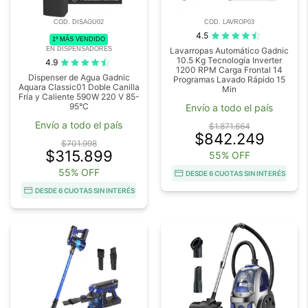
COD. DISAGU02
COD. LAVROP03
4.5
1º MÁS VENDIDO
EN DISPENSADORES
Lavarropas Automático Gadnic
10.5 Kg Tecnología Inverter
4.9
1200 RPM Carga Frontal 14
Dispenser de Agua Gadnic
Programas Lavado Rápido 15
Aquara Classic01 Doble Canilla
Min
Fría y Caliente 590W 220 V 85-
95°C
Envío a todo el país
Envío a todo el país
$1.871.664
$842.249
$701.998
$315.899
55% OFF
55% OFF
DESDE 6 CUOTAS SIN INTERÉS
DESDE 6 CUOTAS SIN INTERÉS