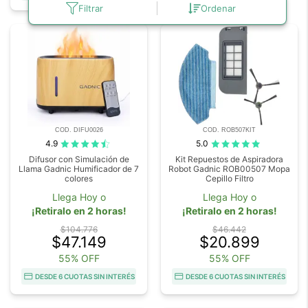
Filtrar
Ordenar
COD. DIFU0026
COD. ROB507KIT
4.9
5.0
Difusor con Simulación de
Kit Repuestos de Aspiradora
Llama Gadnic Humificador de 7
Robot Gadnic ROB00507 Mopa
colores
Cepillo Filtro
Llega Hoy o
Llega Hoy o
¡Retiralo en 2 horas!
¡Retiralo en 2 horas!
$104.776
$46.442
$47.149
$20.899
55% OFF
55% OFF
DESDE 6 CUOTAS SIN INTERÉS
DESDE 6 CUOTAS SIN INTERÉS