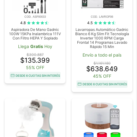
COD. ASP00033
COD. LAVROP06
4.8
4.5
Aspiradora De Mano Gadnic
Lavarropas Automático Gadnic
100W 15KPa Inalambrica 111V
Blanco 6 Kg Slim Fit Tecnología
Con Filtro HEPA Y Soplado
Inverter 1000 RPM Carga
Frontal 14 Programas Lavado
Llega
Gratis
Hoy
Rápido 15 Min
$300.887
Envío a todo el país
$135.399
$1.161.180
55% OFF
$638.649
45% OFF
DESDE 6 CUOTAS SIN INTERÉS
DESDE 6 CUOTAS SIN INTERÉS