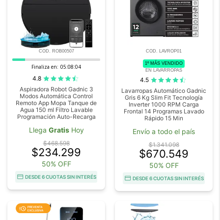
COD. ROB00507
COD. LAVROP01
1º MÁS VENDIDO
Finaliza en:
05:08:03
EN LAVARROPAS
4.8
4.5
Aspiradora Robot Gadnic 3
Lavarropas Automático Gadnic
Modos Automática Control
Gris 6 Kg Slim Fit Tecnología
Remoto App Mopa Tanque de
Inverter 1000 RPM Carga
Agua 150 ml Filtro Lavable
Frontal 14 Programas Lavado
Programación Auto-Recarga
Rápido 15 Min
Llega
Gratis
Hoy
Envío a todo el país
$468.598
$1.341.098
$234.299
$670.549
50% OFF
50% OFF
DESDE 6 CUOTAS SIN INTERÉS
DESDE 6 CUOTAS SIN INTERÉS