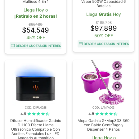
Multiuso 4 En 1
Vapor 500W Capacidad 6
Botellas
Llega Hoy o
Llega
Gratis
Hoy
¡Retiralo en 2 horas!
$195.798
$99.180
$97.899
$54.549
50% OFF
45% OFF
DESDE 6 CUOTAS SIN INTERÉS
DESDE 6 CUOTAS SIN INTERÉS
COD. DIFU0028
COD. LANPA003
4.9
4.8
Difusor Humidificador Gadnic
Mopa Gadnic G-Mop333 360
DH100 Efecto Llama
con Balde Centrífugo y
Ultrasonico Compatible Con
Dispenser 4 Paños
Aceites Esenciales Luz LED
Llega Hoy o
Apagado Automático