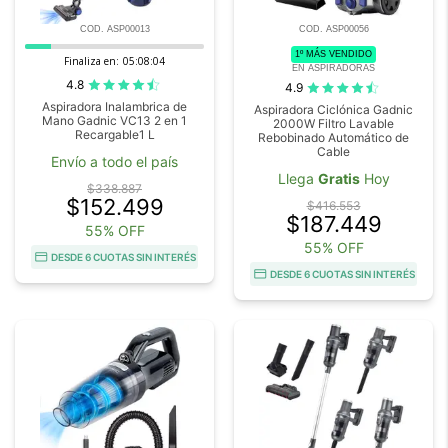
COD. ASP00013
COD. ASP00056
1º MÁS VENDIDO
Finaliza en:
05:08:03
EN ASPIRADORAS
4.8
4.9
Aspiradora Inalambrica de
Aspiradora Ciclónica Gadnic
Mano Gadnic VC13 2 en 1
2000W Filtro Lavable
Recargable1 L
Rebobinado Automático de
Cable
Envío a todo el país
Llega
Gratis
Hoy
$338.887
$152.499
$416.553
$187.449
55% OFF
55% OFF
DESDE 6 CUOTAS SIN INTERÉS
DESDE 6 CUOTAS SIN INTERÉS