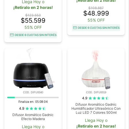
¡Retiralo en 2 horas!
Llega Hoy o
¡Retiralo en 2 horas!
$108.887
$48.999
$123.553
$55.599
55% OFF
55% OFF
DESDE 6 CUOTAS SIN INTERÉS
DESDE 6 CUOTAS SIN INTERÉS
COD. DIFU0040
COD. DIFU0019
4.9
Finaliza en:
05:08:03
Difusor Aromático Gadnic
4.9
Humidificador Ultrasónico Con
Luz LED 7 Colores 500ml
Difusor Aromático Gadnic
Efecto Madera
Llega Hoy o
¡Retiralo en 2 horas!
Llega Hoy o