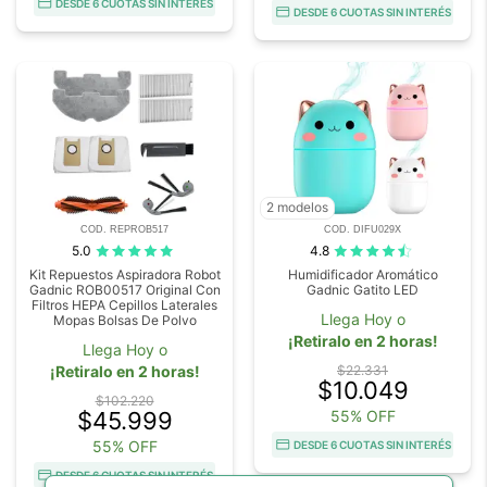
DESDE 6 CUOTAS SIN INTERÉS
DESDE 6 CUOTAS SIN INTERÉS
2 modelos
COD. REPROB517
COD. DIFU029X
5.0
4.8
Kit Repuestos Aspiradora Robot
Humidificador Aromático
Gadnic ROB00517 Original Con
Gadnic Gatito LED
Filtros HEPA Cepillos Laterales
Llega Hoy o
Mopas Bolsas De Polvo
¡Retiralo en 2 horas!
Llega Hoy o
¡Retiralo en 2 horas!
$22.331
$10.049
$102.220
$45.999
55% OFF
55% OFF
DESDE 6 CUOTAS SIN INTERÉS
DESDE 6 CUOTAS SIN INTERÉS