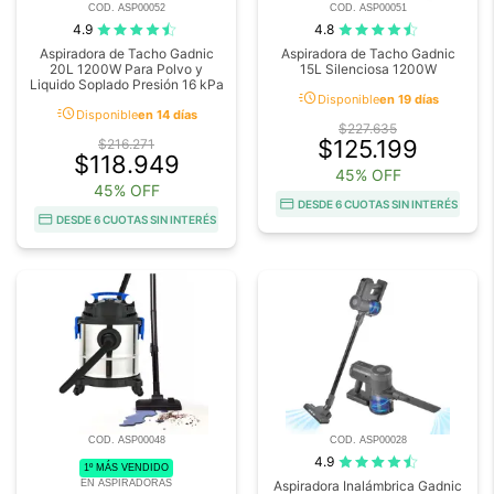
COD. ASP00052
COD. ASP00051
4.9
4.8
Aspiradora de Tacho Gadnic
Aspiradora de Tacho Gadnic
20L 1200W Para Polvo y
15L Silenciosa 1200W
Liquido Soplado Presión 16 kPa
acute
Disponible
en 19 días
acute
Disponible
en 14 días
$227.635
$125.199
$216.271
$118.949
45% OFF
45% OFF
DESDE 6 CUOTAS SIN INTERÉS
DESDE 6 CUOTAS SIN INTERÉS
COD. ASP00048
COD. ASP00028
4.9
1º MÁS VENDIDO
EN ASPIRADORAS
Aspiradora Inalámbrica Gadnic