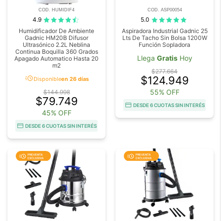
COD. HUMIDIF4
COD. ASP00054
4.9
5.0
Humidificador De Ambiente
Aspiradora Industrial Gadnic 25
Gadnic HM20B Difusor
Lts De Tacho Sin Bolsa 1200W
Ultrasónico 2.2L Neblina
Función Sopladora
Continua Boquilla 360 Grados
Llega
Gratis
Hoy
Apagado Automatico Hasta 20
m2
$277.664
acute
$124.949
Disponible
en 26 días
55% OFF
$144.998
$79.749
DESDE 6 CUOTAS SIN INTERÉS
45% OFF
DESDE 6 CUOTAS SIN INTERÉS