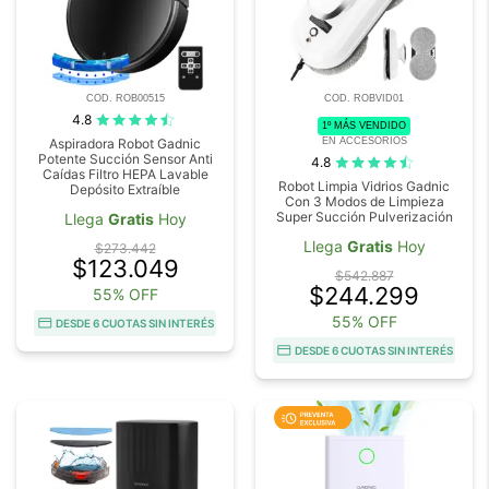
COD. ROB00515
COD. ROBVID01
4.8
1º MÁS VENDIDO
EN ACCESORIOS
Aspiradora Robot Gadnic
Potente Succión Sensor Anti
4.8
Caídas Filtro HEPA Lavable
Robot Limpia Vidrios Gadnic
Depósito Extraíble
Con 3 Modos de Limpieza
Super Succión Pulverización
Llega
Gratis
Hoy
Llega
Gratis
Hoy
$273.442
$123.049
$542.887
$244.299
55% OFF
55% OFF
DESDE 6 CUOTAS SIN INTERÉS
DESDE 6 CUOTAS SIN INTERÉS