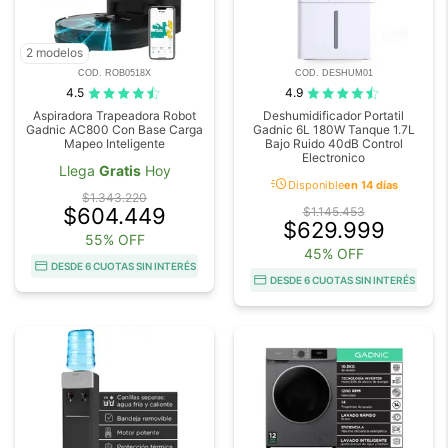
2 modelos
COD. ROB0518X
COD. DESHUM01
4.5
4.9
Aspiradora Trapeadora Robot
Deshumidificador Portatil
Gadnic AC800 Con Base Carga
Gadnic 6L 180W Tanque 1.7L
Mapeo Inteligente
Bajo Ruido 40dB Control
Electronico
Llega
Gratis
Hoy
acute
Disponible
en 14 días
$1.343.220
$604.449
$1.145.453
$629.999
55% OFF
45% OFF
DESDE 6 CUOTAS SIN INTERÉS
DESDE 6 CUOTAS SIN INTERÉS