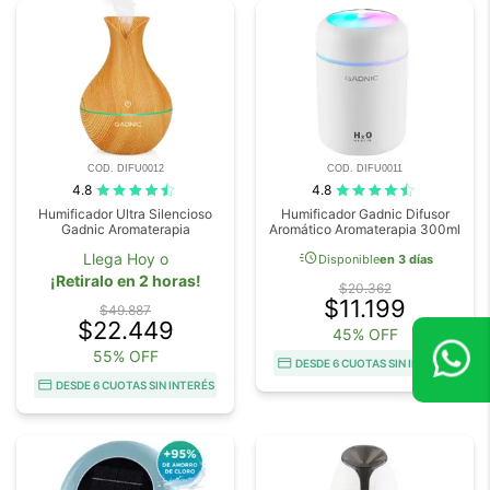
COD. DIFU0012
COD. DIFU0011
4.8
4.8
Humificador Ultra Silencioso
Humificador Gadnic Difusor
Gadnic Aromaterapia
Aromático Aromaterapia 300ml
acute
Llega Hoy o
Disponible
en 3 días
¡Retiralo en 2 horas!
$20.362
$11.199
$49.887
$22.449
45% OFF
55% OFF
DESDE 6 CUOTAS SIN INTERÉS
DESDE 6 CUOTAS SIN INTERÉS