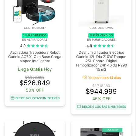
COD. ROB00517
COD. DESHUM02
1º MÁS VENDIDO
1º MÁS VENDIDO
EN ASPIRADORAS
EN PURIFICADORES
4.9
4.9
Aspiradora Trapeadora Robot
Deshumidificador Electrico
Gadnic AC701 Con Base Carga
Gadnic 12L Dia 210W Tanque
Mapeo Inteligente
25L Control Digital
Temporizador 24h 46 dB R290
Llega
Gratis
Hoy
15 m2
acute
$1.053.698
Disponible
en 14 días
$526.849
$1.718.180
50% OFF
$944.999
45% OFF
DESDE 6 CUOTAS SIN INTERÉS
DESDE 6 CUOTAS SIN INTERÉS