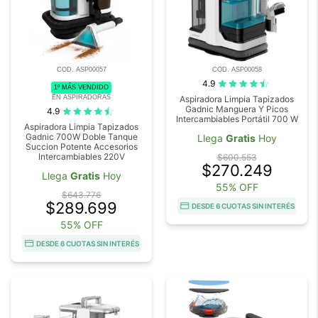
COD. ASP00057
COD. ASP00058
4.9
1º MÁS VENDIDO
EN ASPIRADORAS
Aspiradora Limpia Tapizados
Gadnic Manguera Y Picos
4.9
Intercambiables Portátil 700 W
Aspiradora Limpia Tapizados
Gadnic 700W Doble Tanque
Llega
Gratis
Hoy
Succion Potente Accesorios
Intercambiables 220V
$600.553
$270.249
Llega
Gratis
Hoy
55% OFF
$643.776
$289.699
DESDE 6 CUOTAS SIN INTERÉS
55% OFF
DESDE 6 CUOTAS SIN INTERÉS