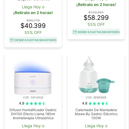
¡Retiralo en 2 horas!
Llega Hoy o
¡Retiralo en 2 horas!
$129.553
$58.299
$89.776
$40.399
55% OFF
55% OFF
DESDE 6 CUOTAS SIN INTERÉS
DESDE 6 CUOTAS SIN INTERÉS
COD. DIFU0018
COD. BEBE0009
4.9
4.8
Difusor Humidificador Gadnic
Calentador De Mamadera
DH100 Efecto Llama 180ml
Mawe By Gadnic Eléctrico
Aromaterapia Ultrasónica
100W
Llega Hoy o
Llega Hoy o