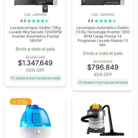
COD. LAVROP05
COD. LAVROP02
4.5
4.5
Lavasecarropas Gadnic 12Kg
Lavarropas Automático Gadnic
Lavado 8Kg Secado 1200RPM
7.5 Kg Tecnología Inverter 1200
Inverter Automatico Frontal
RPM Carga Frontal 14
1800W
Programas Lavado Rápido 15
Min
Envío a todo el país
Envío a todo el país
$2.695.298
$1.347.649
$1.448.816
$796.849
50% OFF
45% OFF
DESDE 6 CUOTAS SIN INTERÉS
DESDE 6 CUOTAS SIN INTERÉS