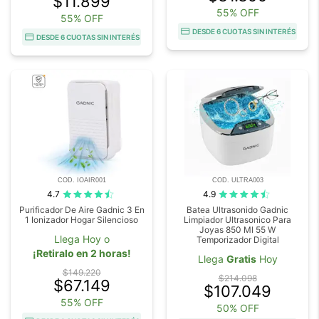
$11.899
55% OFF
55% OFF
DESDE 6 CUOTAS SIN INTERÉS
DESDE 6 CUOTAS SIN INTERÉS
COD. IOAIR001
COD. ULTRA003
4.7
4.9
Purificador De Aire Gadnic 3 En
Batea Ultrasonido Gadnic
1 Ionizador Hogar Silencioso
Limpiador Ultrasonico Para
Joyas 850 Ml 55 W
Llega Hoy o
Temporizador Digital
¡Retiralo en 2 horas!
Llega
Gratis
Hoy
$149.220
$214.098
$67.149
$107.049
55% OFF
50% OFF