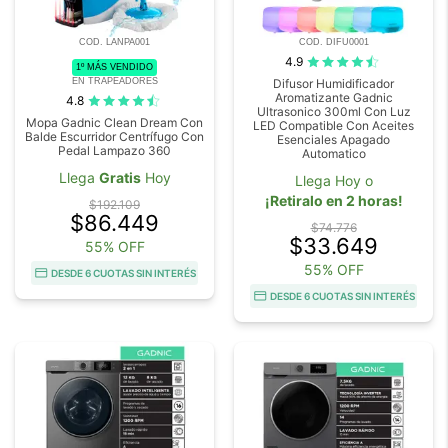
COD. LANPA001
COD. DIFU0001
4.9
1º MÁS VENDIDO
EN TRAPEADORES
Difusor Humidificador
Aromatizante Gadnic
4.8
Ultrasonico 300ml Con Luz
Mopa Gadnic Clean Dream Con
LED Compatible Con Aceites
Balde Escurridor Centrífugo Con
Esenciales Apagado
Pedal Lampazo 360
Automatico
Llega
Gratis
Hoy
Llega Hoy o
¡Retiralo en 2 horas!
$192.109
$86.449
$74.776
$33.649
55% OFF
55% OFF
DESDE 6 CUOTAS SIN INTERÉS
DESDE 6 CUOTAS SIN INTERÉS