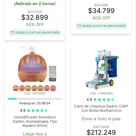
¡Retiralo en 2 horas!
$57.998
$34.799
$73.109
$32.899
40% OFF
55% OFF
DESDE 6 CUOTAS SIN INTERÉS
DESDE 6 CUOTAS SIN INTERÉS
COD. DIFU0022
COD. CARRO001
4.9
Finaliza en:
05:08:03
Carro de Limpieza Gadnic CAR1
4.9
Con Bolsa Multiservicio
Humidificador Aromático
Envío a todo el país
Gadnic Aromaterapia Tipo
Madera 500ml
$471.664
$212.249
Llega Hoy o