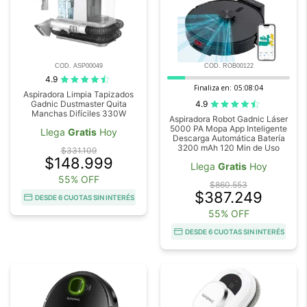
COD. ASP00049
COD. ROB00122
4.9
Finaliza en:
05:08:03
Aspiradora Limpia Tapizados
4.9
Gadnic Dustmaster Quita
Manchas Difíciles 330W
Aspiradora Robot Gadnic Láser
5000 PA Mopa App Inteligente
Llega
Gratis
Hoy
Descarga Automática Batería
3200 mAh 120 Min de Uso
$331.109
$148.999
Llega
Gratis
Hoy
55% OFF
$860.553
$387.249
DESDE 6 CUOTAS SIN INTERÉS
55% OFF
DESDE 6 CUOTAS SIN INTERÉS