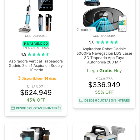
2 modelos
COD. ASP00031
COD. ROB0516X
5.0
1º MÁS VENDIDO
EN ASPIRADORAS
Aspiradora Robot Gadnic
5000Pa Navegacion LDS Laser
4.9
3D Trapeado App Tuya
Aspiradora Vertical Trapeadora
Autonomia 200 Min
Gadnic 2 en 1 Aspira en Seco y
Húmedo
Llega
Gratis
Hoy
acute
Disponible
en 14 días
$748.776
$336.949
$1.136.271
$624.949
55% OFF
45% OFF
DESDE 6 CUOTAS SIN INTERÉS
DESDE 6 CUOTAS SIN INTERÉS