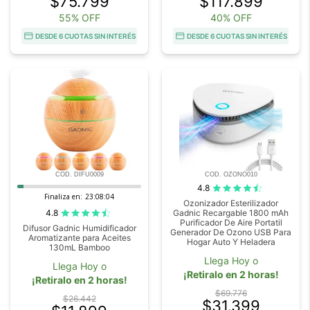
$75.799
$117.899
55% OFF
40% OFF
DESDE 6 CUOTAS SIN INTERÉS
DESDE 6 CUOTAS SIN INTERÉS
COD. DIFU0009
COD. OZONO010
4.8
Finaliza en:
23:08:03
Ozonizador Esterilizador
4.8
Gadnic Recargable 1800 mAh
Purificador De Aire Portatil
Difusor Gadnic Humidificador
Generador De Ozono USB Para
Aromatizante para Aceites
Hogar Auto Y Heladera
130mL Bamboo
Llega Hoy o
Llega Hoy o
¡Retiralo en 2 horas!
¡Retiralo en 2 horas!
$69.776
$26.442
$31.399