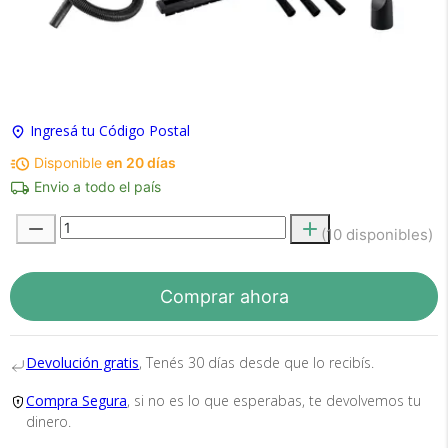
×
Medios de Pago
Ingresá tu Código Postal
Disponible
en 20 días
Envio a todo el país
(10 disponibles)
Recibí el producto que esperabas o
te devolvemos tu dinero.
Comprar ahora
Devolución gratis
, Tenés 30 días desde que lo recibís.
En Bidcom te aseguramos recibir el producto
Compra Segura
, si no es lo que esperabas, te devolvemos tu
que esperabas o te devolvemos el 100% de tu
dinero.
dinero!