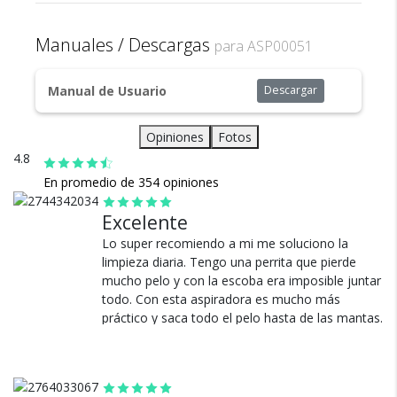
2x Tubos
Capacidad de Polvo: 15L
Diseño robusto y silencioso:
1x Esponja
Absorción de Cenizas Hepa: 7,0L
Todos nuestros envíos
Fabricada en acero inoxidable, con capacidad de 15L y un
Manuales / Descargas
1x Base.
para ASP00051
Absorción de Polvo del Filtro de Tela: 12L
cuentan con seguro total.
nivel de ruido 84 dB, asegura durabilidad, resistencia y
Material: Acero inoxidable
comodidad en su uso prolongado.
Vida útil (H): &ge300
Manual de Usuario
Descargar
Potencia: 1200 W
Comodidad y practicidad:
Especificación del motor: 220V-1200W-50HZ
Cuenta con almacenamiento para cables y accesorios,
Opiniones
Fotos
además de protección total contra agua, ofreciendo
4.8
seguridad y fácil organización.
En promedio de 354 opiniones
Cambios y Devoluciones
Excelente
Te damos 30 días de prueba.
Lo super recomiendo a mi me soluciono la
Si no es lo que esperabas, te devolvemos tu
limpieza diaria. Tengo una perrita que pierde
mucho pelo y con la escoba era imposible juntar
dinero.
todo. Con esta aspiradora es mucho más
práctico y saca todo el pelo hasta de las mantas.
Aspira todo.
Ver más