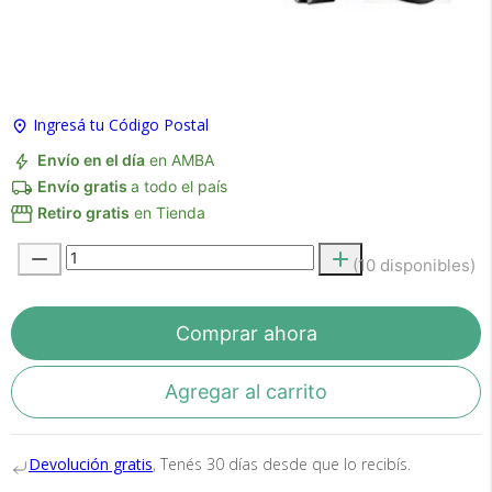
×
Medios de Pago
Ingresá tu Código Postal
Envío en el día
en AMBA
Envío gratis
a todo el país
Retiro gratis
en Tienda
(10 disponibles)
Recibí el producto que esperabas o
te devolvemos tu dinero.
Comprar ahora
Agregar al carrito
En Bidcom te aseguramos recibir el producto
que esperabas o te devolvemos el 100% de tu
Devolución gratis
, Tenés 30 días desde que lo recibís.
dinero!