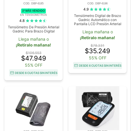
COD. DBP-6185
COD. DBP-6196
4.9
1º MÁS VENDIDO
EN TENSIOMETROS
Tensiómetro Digital de Brazo
Gadnic Automático con
4.8
Pantalla LCD Presión Arterial
Tensiómetro De Presión Arterial
Gadnic Para Brazo Digital
Llega mañana o
¡Retiralo mañana!
Llega mañana o
¡Retiralo mañana!
$78.331
$35.249
$106.553
$47.949
55% OFF
55% OFF
DESDE 6 CUOTAS SIN INTERÉS
DESDE 6 CUOTAS SIN INTERÉS