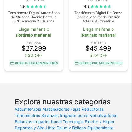
COD. DBP-8199
COD. DBP-6181
4.9
4.9
Tensiómetro Digital Automático
Tensiómetro Digital De Brazo
de Muñeca Gadnic Pantalla
Gadnic Monitor de Presión
LCD Memoria 2 Usuarios
Arterial Automático
Llega mañana o
Llega mañana o
¡Retiralo mañana!
¡Retiralo mañana!
$60.664
$101.109
$27.299
$45.499
55% OFF
55% OFF
DESDE 6 CUOTAS SIN INTERÉS
DESDE 6 CUOTAS SIN INTERÉS
Explorá nuestras categorías
Vacumterapia
Masajeadores
Fajas Reductoras
Termometros
Balanzas
Irrigador bucal
Nebulizadores
Balanzas
Irrigador bucal
Tecnologia
Electro y Hogar
Deportes y Aire Libre
Salud y Belleza
Equipamiento