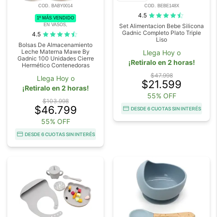
COD. BABY0014
COD. BEBE148X
4.5
1º MÁS VENDIDO
EN VASOS,
Set Alimentacion Bebe Silicona
Gadnic Completo Plato Triple
4.5
Liso
Bolsas De Almacenamiento
Leche Materna Mawe By
Llega Hoy o
Gadnic 100 Unidades Cierre
¡Retiralo en 2 horas!
Hermético Contenedoras
$47.998
Llega Hoy o
$21.599
¡Retiralo en 2 horas!
55% OFF
$103.998
$46.799
DESDE 6 CUOTAS SIN INTERÉS
55% OFF
DESDE 6 CUOTAS SIN INTERÉS