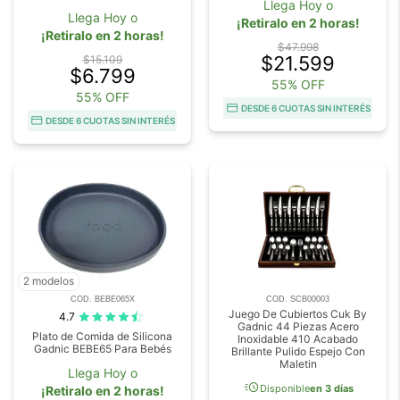
Llega Hoy o
Llega Hoy o
¡Retiralo en 2 horas!
¡Retiralo en 2 horas!
$47.998
$21.599
$15.109
$6.799
55% OFF
55% OFF
DESDE 6 CUOTAS SIN INTERÉS
DESDE 6 CUOTAS SIN INTERÉS
2 modelos
COD. BEBE065X
COD. SCB00003
Juego De Cubiertos Cuk By
4.7
Gadnic 44 Piezas Acero
Plato de Comida de Silicona
Inoxidable 410 Acabado
Gadnic BEBE65 Para Bebés
Brillante Pulido Espejo Con
Maletin
Llega Hoy o
acute
Disponible
en 3 días
¡Retiralo en 2 horas!