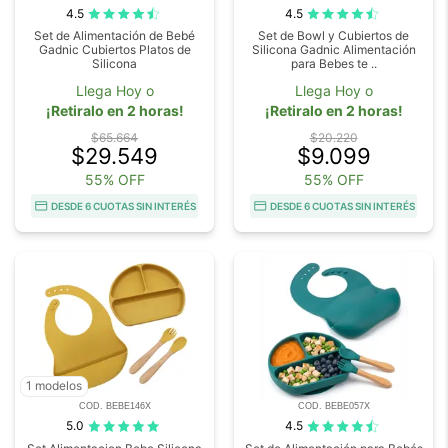
4.5
4.5
Set de Alimentación de Bebé
Set de Bowl y Cubiertos de
Gadnic Cubiertos Platos de
Silicona Gadnic Alimentación
Silicona
para Bebes te ..
Llega Hoy o
Llega Hoy o
¡Retiralo en 2 horas!
¡Retiralo en 2 horas!
$65.664
$20.220
$29.549
$9.099
55% OFF
55% OFF
DESDE 6 CUOTAS SIN INTERÉS
DESDE 6 CUOTAS SIN INTERÉS
1 modelos
COD. BEBE146X
COD. BEBE057X
5.0
4.5