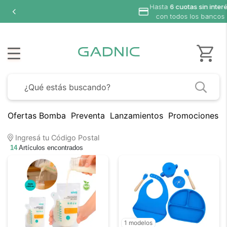
ta
6 cuotas sin interés
n todos los bancos
Ofertas Bomba
Preventa
Lanzamientos
Promociones B
Ingresá tu Código Postal
14
Artículos encontrados
1 modelos