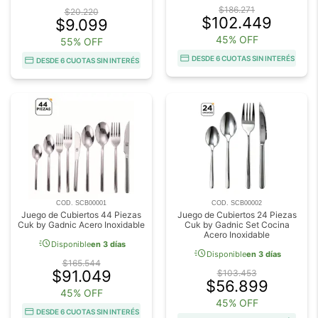
$186.271
$20.220
$102.449
$9.099
45% OFF
55% OFF
DESDE 6 CUOTAS SIN INTERÉS
DESDE 6 CUOTAS SIN INTERÉS
COD. SCB00001
COD. SCB00002
Juego de Cubiertos 44 Piezas
Juego de Cubiertos 24 Piezas
Cuk by Gadnic Acero Inoxidable
Cuk by Gadnic Set Cocina
Acero Inoxidable
acute
Disponible
en 3 días
acute
Disponible
en 3 días
$165.544
$91.049
$103.453
$56.899
45% OFF
45% OFF
DESDE 6 CUOTAS SIN INTERÉS