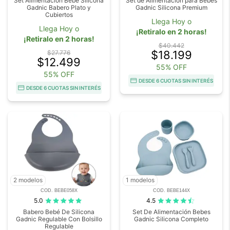
Set Alimentacion Bebe Silicona
Set de Alimentación para Bebés
Gadnic Babero Plato y
Gadnic Silicona Premium
Cubiertos
Llega Hoy o
Llega Hoy o
¡Retiralo en 2 horas!
¡Retiralo en 2 horas!
$40.442
$18.199
$27.776
$12.499
55% OFF
55% OFF
DESDE 6 CUOTAS SIN INTERÉS
DESDE 6 CUOTAS SIN INTERÉS
2 modelos
1 modelos
COD. BEBE058X
COD. BEBE144X
5.0
4.5
Babero Bebé De Silicona
Set De Alimentación Bebes
Gadnic Regulable Con Bolsillo
Gadnic Silicona Completo
Regulable