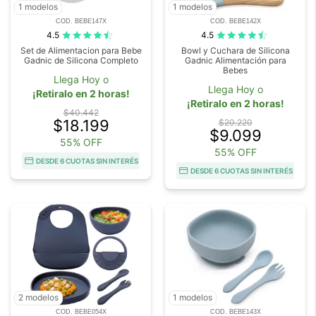
1 modelos
1 modelos
COD. BEBE147X
COD. BEBE142X
4.5
4.5
Set de Alimentacion para Bebe
Bowl y Cuchara de Silicona
Gadnic de Silicona Completo
Gadnic Alimentación para
Bebes
Llega Hoy o
Llega Hoy o
¡Retiralo en 2 horas!
¡Retiralo en 2 horas!
$40.442
$18.199
$20.220
$9.099
55% OFF
55% OFF
DESDE 6 CUOTAS SIN INTERÉS
DESDE 6 CUOTAS SIN INTERÉS
2 modelos
1 modelos
COD. BEBE054X
COD. BEBE143X