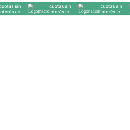
Hasta
12
Hasta
12
Hasta
20
cuotas sin
cuotas sin
cuotas sin
interés
en
interés
en
interés
en
seleccionados
seleccionados
seleccionados