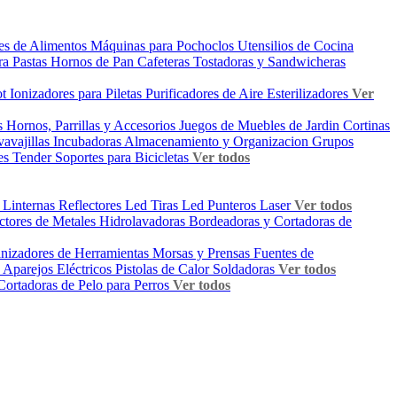
es de Alimentos
Máquinas para Pochoclos
Utensilios de Cocina
ra Pastas
Hornos de Pan
Cafeteras
Tostadoras y Sandwicheras
ot
Ionizadores para Piletas
Purificadores de Aire
Esterilizadores
Ver
os
Hornos, Parrillas y Accesorios
Juegos de Muebles de Jardin
Cortinas
avajillas
Incubadoras
Almacenamiento y Organizacion
Grupos
tes
Tender
Soportes para Bicicletas
Ver todos
s
Linternas
Reflectores Led
Tiras Led
Punteros Laser
Ver todos
ctores de Metales
Hidrolavadoras
Bordeadoras y Cortadoras de
anizadores de Herramientas
Morsas y Prensas
Fuentes de
s
Aparejos Eléctricos
Pistolas de Calor
Soldadoras
Ver todos
Cortadoras de Pelo para Perros
Ver todos