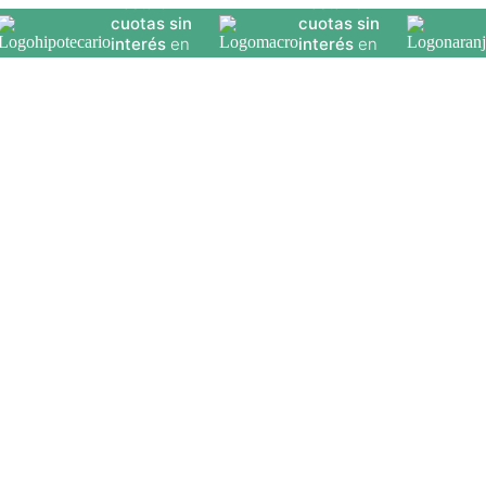
Hasta
9
Hasta
18
cuotas sin
cuotas sin
interés
en
interés
en
seleccionados
seleccionados