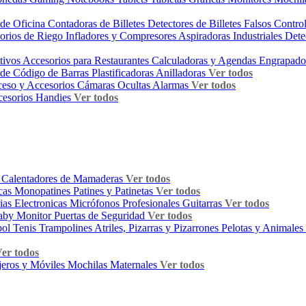
s de Oficina
Contadoras de Billetes
Detectores de Billetes Falsos
Contro
orios de Riego
Infladores y Compresores
Aspiradoras Industriales
Dete
itivos
Accesorios para Restaurantes
Calculadoras y Agendas
Engrapado
 de Código de Barras
Plastificadoras
Anilladoras
Ver todos
ceso y Accesorios
Cámaras Ocultas
Alarmas
Ver todos
esorios Handies
Ver todos
s
Calentadores de Mamaderas
Ver todos
icas
Monopatines
Patines y Patinetas
Ver todos
ias Electronicas
Micrófonos Profesionales
Guitarras
Ver todos
aby Monitor
Puertas de Seguridad
Ver todos
bol Tenis
Trampolines
Atriles, Pizarras y Pizarrones
Pelotas y Animales 
er todos
jeros y Móviles
Mochilas Maternales
Ver todos