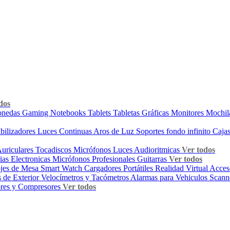
dos
onedas
Gaming
Notebooks
Tablets
Tabletas Gráficas
Monitores
Mochil
abilizadores
Luces Continuas
Aros de Luz
Soportes fondo infinito
Cajas
uriculares
Tocadiscos
Micrófonos
Luces Audioritmicas
Ver todos
ias Electronicas
Micrófonos Profesionales
Guitarras
Ver todos
jes de Mesa
Smart Watch
Cargadores Portátiles
Realidad Virtual
Acces
 de Exterior
Velocímetros y Tacómetros
Alarmas para Vehiculos
Scann
ores y Compresores
Ver todos