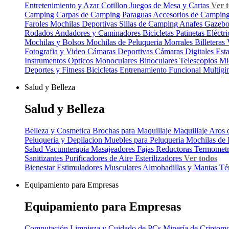
Entretenimiento y Azar
Cotillon
Juegos de Mesa y Cartas
Ver 
Camping
Carpas de Camping
Paraguas
Accesorios de Campin
Faroles
Mochilas Deportivas
Sillas de Camping
Anafes
Gazeb
Rodados
Andadores y Caminadores
Bicicletas
Patinetas Eléctr
Mochilas y Bolsos
Mochilas de Peluqueria
Morrales
Billeteras
Fotografia y Video
Cámaras Deportivas
Cámaras Digitales
Est
Instrumentos Opticos
Monoculares
Binoculares
Telescopios
Mi
Deportes y Fitness
Bicicletas
Entrenamiento Funcional
Multig
Salud y Belleza
Salud y Belleza
Belleza y Cosmetica
Brochas para Maquillaje
Maquillaje
Aros 
Peluqueria y Depilacion
Muebles para Peluqueria
Mochilas de 
Salud
Vacumterapia
Masajeadores
Fajas Reductoras
Termomet
Sanitizantes
Purificadores de Aire
Esterilizadores
Ver todos
Bienestar
Estimuladores Musculares
Almohadillas y Mantas Té
Equipamiento para Empresas
Equipamiento para Empresas
Computación
Limpieza y Cuidado de PCs
Minería de Criptom