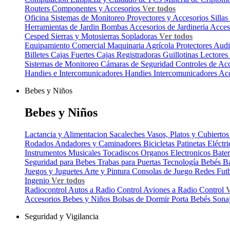
Routers
Componentes y Accesorios
Ver todos
Oficina
Sistemas de Monitoreo
Proyectores y Accesorios
Silla
Herramientas de Jardin
Bombas
Accesorios de Jardineria
Acces
Cesped
Sierras y Motosierras
Sopladoras
Ver todos
Equipamiento Comercial
Maquinaria Agrícola
Protectores Aud
Billetes
Cajas Fuertes
Cajas Registradoras
Guillotinas
Lectores
Sistemas de Monitoreo
Cámaras de Seguridad
Controles de Ac
Handies e Intercomunicadores
Handies
Intercomunicadores
Acc
Bebes y Niños
Bebes y Niños
Lactancia y Alimentacion
Sacaleches
Vasos, Platos y Cubierto
Rodados
Andadores y Caminadores
Bicicletas
Patinetas Eléctr
Instrumentos Musicales
Tocadiscos
Organos Electronicos
Bater
Seguridad para Bebes
Trabas para Puertas
Tecnología Bebés
B
Juegos y Juguetes
Arte y Pintura
Consolas de Juego
Redes Fut
Ingenio
Ver todos
Radiocontrol
Autos a Radio Control
Aviones a Radio Control
V
Accesorios Bebes y Niños
Bolsas de Dormir
Porta Bebés
Sona
Seguridad y Vigilancia