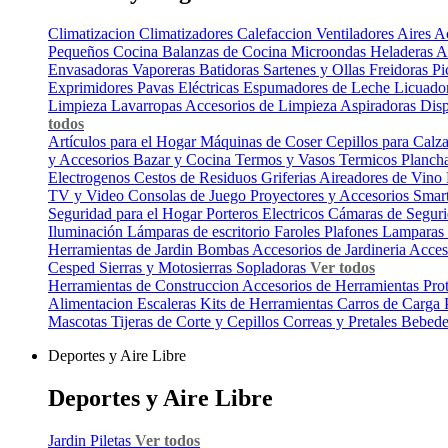
Climatizacion
Climatizadores
Calefaccion
Ventiladores
Aires A
Pequeños Cocina
Balanzas de Cocina
Microondas
Heladeras
A
Envasadoras
Vaporeras
Batidoras
Sartenes y Ollas
Freidoras
Pi
Exprimidores
Pavas Eléctricas
Espumadores de Leche
Licuado
Limpieza
Lavarropas
Accesorios de Limpieza
Aspiradoras
Dis
todos
Artículos para el Hogar
Máquinas de Coser
Cepillos para Cal
y Accesorios
Bazar y Cocina
Termos y Vasos Termicos
Planch
Electrogenos
Cestos de Residuos
Griferias
Aireadores de Vino
TV y Video
Consolas de Juego
Proyectores y Accesorios
Smar
Seguridad para el Hogar
Porteros Electricos
Cámaras de Segur
Iluminación
Lámparas de escritorio
Faroles
Plafones
Lamparas
Herramientas de Jardin
Bombas
Accesorios de Jardineria
Acces
Cesped
Sierras y Motosierras
Sopladoras
Ver todos
Herramientas de Construccion
Accesorios de Herramientas
Pro
Alimentacion
Escaleras
Kits de Herramientas
Carros de Carga
Mascotas
Tijeras de Corte y Cepillos
Correas y Pretales
Bebede
Deportes y Aire Libre
Deportes y Aire Libre
Jardin
Piletas
Ver todos