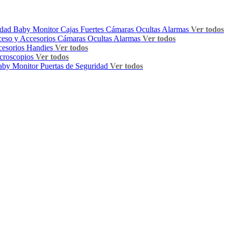
idad
Baby Monitor
Cajas Fuertes
Cámaras Ocultas
Alarmas
Ver todos
ceso y Accesorios
Cámaras Ocultas
Alarmas
Ver todos
esorios Handies
Ver todos
croscopios
Ver todos
aby Monitor
Puertas de Seguridad
Ver todos