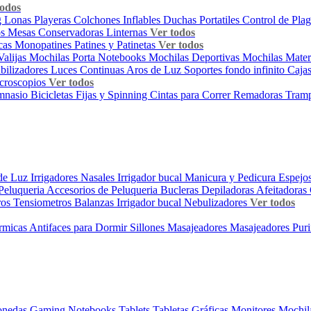
todos
g
Lonas Playeras
Colchones Inflables
Duchas Portatiles
Control de Pla
os
Mesas
Conservadoras
Linternas
Ver todos
icas
Monopatines
Patines y Patinetas
Ver todos
Valijas
Mochilas Porta Notebooks
Mochilas Deportivas
Mochilas Mate
abilizadores
Luces Continuas
Aros de Luz
Soportes fondo infinito
Cajas
croscopios
Ver todos
imnasio
Bicicletas Fijas y Spinning
Cintas para Correr
Remadoras
Tramp
de Luz
Irrigadores Nasales
Irrigador bucal
Manicura y Pedicura
Espejo
Peluqueria
Accesorios de Peluqueria
Bucleras
Depiladoras
Afeitadoras
ros
Tensiometros
Balanzas
Irrigador bucal
Nebulizadores
Ver todos
rmicas
Antifaces para Dormir
Sillones Masajeadores
Masajeadores
Puri
onedas
Gaming
Notebooks
Tablets
Tabletas Gráficas
Monitores
Mochil