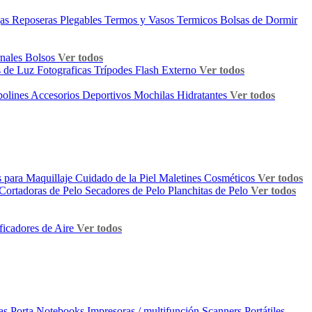
gas
Reposeras Plegables
Termos y Vasos Termicos
Bolsas de Dormir
rnales
Bolsos
Ver todos
 de Luz Fotograficas
Trípodes
Flash Externo
Ver todos
olines
Accesorios Deportivos
Mochilas Hidratantes
Ver todos
s para Maquillaje
Cuidado de la Piel
Maletines Cosméticos
Ver todos
Cortadoras de Pelo
Secadores de Pelo
Planchitas de Pelo
Ver todos
ficadores de Aire
Ver todos
as Porta Notebooks
Impresoras / multifunción
Scanners Portátiles