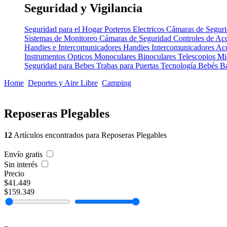
Seguridad y Vigilancia
Seguridad para el Hogar
Porteros Electricos
Cámaras de Segur
Sistemas de Monitoreo
Cámaras de Seguridad
Controles de Ac
Handies e Intercomunicadores
Handies
Intercomunicadores
Acc
Instrumentos Opticos
Monoculares
Binoculares
Telescopios
Mi
Seguridad para Bebes
Trabas para Puertas
Tecnología Bebés
B
Home
Deportes y Aire Libre
Camping
Reposeras Plegables
12
Artículos encontrados para Reposeras Plegables
Envío gratis
Sin interés
Precio
$41.449
$159.349