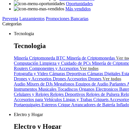
Oportunidades
Más vendidos
Preventa
Lanzamientos
Promociones Bancarias
Categorías
Tecnologia
Tecnologia
Minería Criptomoneda BTC
Minería de Criptomonedas
Ver to
Computación
Limpieza y Cuidado de PCs
Minería de Criptom
Routers
Componentes y Accesorios
Ver todos
Fotografia y Video
Cámaras Deportivas
Cámaras Digitales
Est
Drones y Accesorios
Drones
Accesorios Drones
Ver todos
Audio
Mixers de DJs
Megafonos
Equipos de Audio
Parlantes
A
Instrumentos Musicales
Tocadiscos
Organos Electronicos
Bater
Celulares y Relojes
Relojes Deportivos
Relojes de Pulsera
Relo
Accesorios para Vehículos
Lingas y Trabas
Criquets
Accesorios
Portaequipajes
Estereos
Crique
Arrancadores de Batería
Inflad
Electro y Hogar
Electro y Hogar