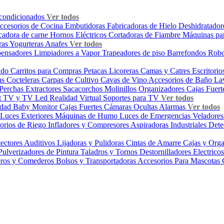
condicionados
Ver todos
ccesorios de Cocina
Embutidoras
Fabricadoras de Hielo
Deshidratador
cadora de carne
Hornos Eléctricos
Cortadoras de Fiambre
Máquinas pa
ras
Yogurteras
Anafes
Ver todos
pensadores
Limpiadores a Vapor
Trapeadores de piso
Barrefondos Rob
zado
Carritos para Compras
Petacas Licoreras
Camas y Catres
Escritori
as
Cocteleras
Carpas de Cultivo
Cavas de Vino
Accesorios de Baño
Lav
Perchas
Extractores
Sacacorchos
Molinillos
Organizadores
Cajas Fuer
t TV y TV Led
Realidad Virtual
Soportes para TV
Ver todos
idad
Baby Monitor
Cajas Fuertes
Cámaras Ocultas
Alarmas
Ver todos
Luces Exteriores
Máquinas de Humo
Luces de Emergencias
Veladore
orios de Riego
Infladores y Compresores
Aspiradoras Industriales
Dete
tectores Auditivos
Lijadoras y Pulidoras
Cintas de Amarre
Cajas y Org
Pulverizadores de Pintura
Taladros y Tornos
Destornilladores Electrico
ros y Comederos
Bolsos y Transportadoras
Accesorios Para Mascotas