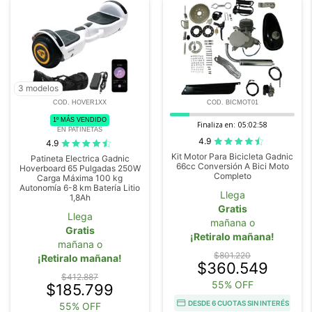
3 modelos
COD. HOVER1XX
COD. BICMOT01
1º MÁS VENDIDO
Finaliza en:
05:02:57
EN PATINETAS
4.9
4.9
Kit Motor Para Bicicleta Gadnic
Patineta Electrica Gadnic
66cc Conversión A Bici Moto
Hoverboard 65 Pulgadas 250W
Completo
Carga Máxima 100 kg
Autonomía 6-8 km Batería Litio
Llega
1,8Ah
Gratis
Llega
mañana o
Gratis
¡Retiralo mañana!
mañana o
$801.220
¡Retiralo mañana!
$360.549
$412.887
55% OFF
$185.799
DESDE 6 CUOTAS SIN INTERÉS
55% OFF