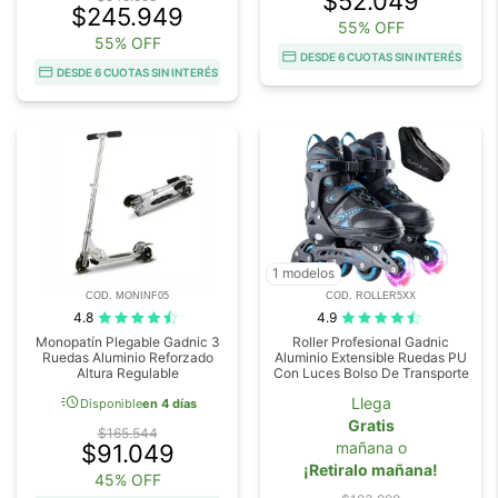
$52.049
$245.949
55% OFF
55% OFF
DESDE 6 CUOTAS SIN INTERÉS
DESDE 6 CUOTAS SIN INTERÉS
1 modelos
COD. MONINF05
COD. ROLLER5XX
4.8
4.9
Monopatín Plegable Gadnic 3
Roller Profesional Gadnic
Ruedas Aluminio Reforzado
Aluminio Extensible Ruedas PU
Altura Regulable
Con Luces Bolso De Transporte
acute
Llega
Disponible
en 4 días
Gratis
$165.544
mañana o
$91.049
¡Retiralo mañana!
45% OFF