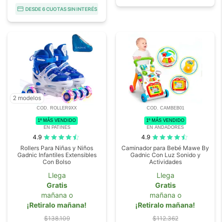
DESDE 6 CUOTAS SIN INTERÉS
2 modelos
COD. ROLLER9XX
COD. CAMBEB01
1º MÁS VENDIDO
1º MÁS VENDIDO
EN PATINES
EN ANDADORES
4.9
4.9
Rollers Para Niñas y Niños
Caminador para Bebé Mawe By
Gadnic Infantiles Extensibles
Gadnic Con Luz Sonido y
Con Bolso
Actividades
Llega
Llega
Gratis
Gratis
mañana o
mañana o
¡Retiralo mañana!
¡Retiralo mañana!
$138.109
$112.362