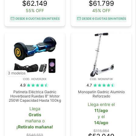
$62.149
$61.799
55% OFF
45% OFF
DESDE 6 CUOTAS SIN INTERÉS
DESDE 6 CUOTAS SIN INTERÉS
3 modelos
COD. HOVER2XX
COD. MONINF06
4.9
4.7
Patineta Eléctrica Gadnic
Monopatín Gadnic Aluminio
Hoverboard Ruedas 8" Motor
Reforzado
250W Capacidad Hasta 100kg
Llega entre el
Llega
11/ago
Gratis
y el
mañana o
14/ago
¡Retiralo mañana!
$115.664
$546.553