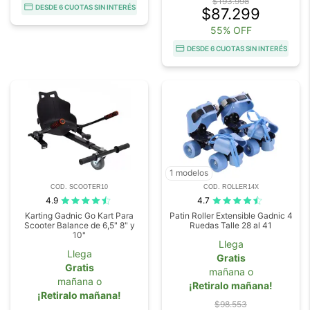
$193.998
DESDE 6 CUOTAS SIN INTERÉS
$87.299
55% OFF
DESDE 6 CUOTAS SIN INTERÉS
1 modelos
COD. SCOOTER10
COD. ROLLER14X
4.9
4.7
Karting Gadnic Go Kart Para
Patin Roller Extensible Gadnic 4
Scooter Balance de 6,5" 8" y
Ruedas Talle 28 al 41
10"
Llega
Llega
Gratis
Gratis
mañana o
mañana o
¡Retiralo mañana!
¡Retiralo mañana!
$98.553