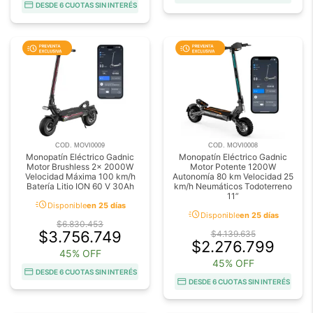
DESDE 6 CUOTAS SIN INTERÉS
COD. MOVI0009
COD. MOVI0008
Monopatín Eléctrico Gadnic
Monopatín Eléctrico Gadnic
Motor Brushless 2x 2000W
Motor Potente 1200W
Velocidad Máxima 100 km/h
Autonomía 80 km Velocidad 25
Batería Litio ION 60 V 30Ah
km/h Neumáticos Todoterreno
11”
acute
Disponible
en 25 días
acute
Disponible
en 25 días
$6.830.453
$3.756.749
$4.139.635
$2.276.799
45% OFF
45% OFF
DESDE 6 CUOTAS SIN INTERÉS
DESDE 6 CUOTAS SIN INTERÉS