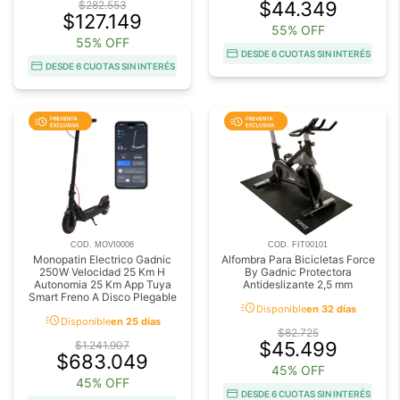
$44.349
$282.553
$127.149
55% OFF
55% OFF
DESDE 6 CUOTAS SIN INTERÉS
DESDE 6 CUOTAS SIN INTERÉS
COD. MOVI0006
COD. FIT00101
Monopatin Electrico Gadnic
Alfombra Para Bicicletas Force
250W Velocidad 25 Km H
By Gadnic Protectora
Autonomia 25 Km App Tuya
Antideslizante 2,5 mm
Smart Freno A Disco Plegable
acute
Disponible
en 32 días
acute
Disponible
en 25 días
$82.725
$45.499
$1.241.907
$683.049
45% OFF
45% OFF
DESDE 6 CUOTAS SIN INTERÉS