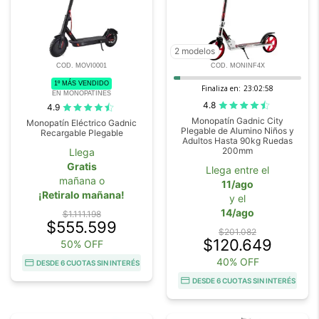
2 modelos
COD. MOVI0001
COD. MONINF4X
1º MÁS VENDIDO
Finaliza en:
23:02:57
EN MONOPATINES
4.8
4.9
Monopatín Gadnic City
Monopatín Eléctrico Gadnic
Plegable de Alumino Niños y
Recargable Plegable
Adultos Hasta 90kg Ruedas
200mm
Llega
Gratis
Llega entre el
mañana o
11/ago
¡Retiralo mañana!
y el
14/ago
$1.111.198
$555.599
$201.082
$120.649
50% OFF
40% OFF
DESDE 6 CUOTAS SIN INTERÉS
DESDE 6 CUOTAS SIN INTERÉS