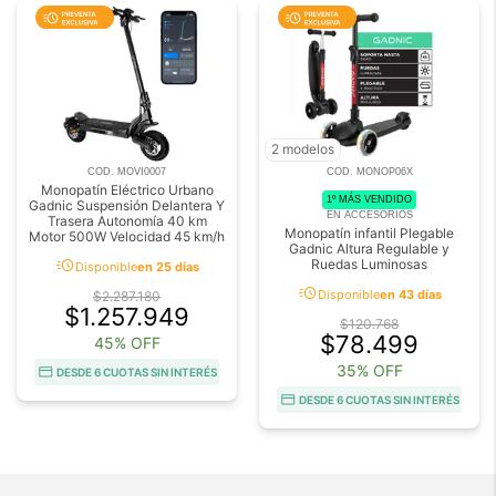
2 modelos
COD. MOVI0007
COD. MONOP06X
Monopatín Eléctrico Urbano
1º MÁS VENDIDO
Gadnic Suspensión Delantera Y
EN ACCESORIOS
Trasera Autonomía 40 km
Monopatín infantil Plegable
Motor 500W Velocidad 45 km/h
Gadnic Altura Regulable y
acute
Ruedas Luminosas
Disponible
en 25 días
acute
Disponible
en 43 días
$2.287.180
$1.257.949
$120.768
$78.499
45% OFF
35% OFF
DESDE 6 CUOTAS SIN INTERÉS
DESDE 6 CUOTAS SIN INTERÉS