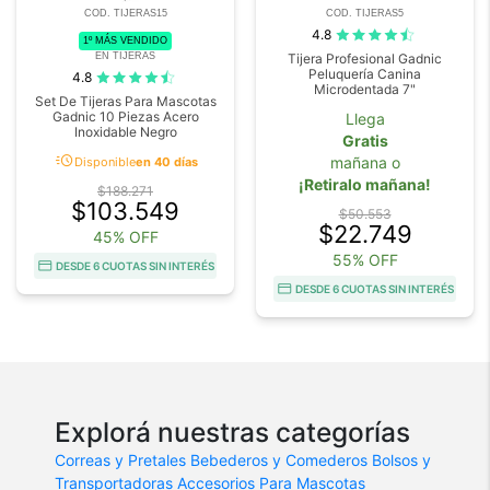
COD. TIJERAS15
COD. TIJERAS5
4.8
1º MÁS VENDIDO
EN TIJERAS
Tijera Profesional Gadnic
Peluquería Canina
4.8
Microdentada 7"
Set De Tijeras Para Mascotas
Gadnic 10 Piezas Acero
Llega
Inoxidable Negro
Gratis
acute
mañana o
Disponible
en 40 días
¡Retiralo mañana!
$188.271
$103.549
$50.553
$22.749
45% OFF
55% OFF
DESDE 6 CUOTAS SIN INTERÉS
DESDE 6 CUOTAS SIN INTERÉS
Explorá nuestras categorías
Correas y Pretales
Bebederos y Comederos
Bolsos y
Transportadoras
Accesorios Para Mascotas