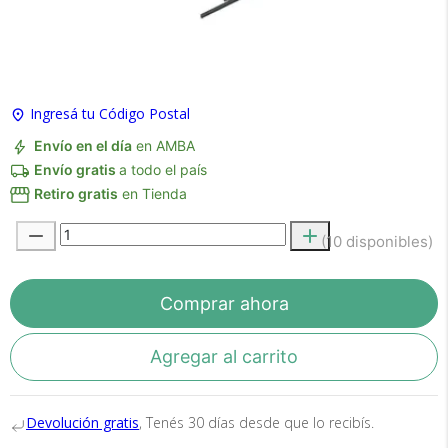
×
Medios de Pago
Ingresá tu Código Postal
Envío en el día
en AMBA
Envío gratis
a todo el país
Retiro gratis
en Tienda
(10 disponibles)
Recibí el producto que esperabas o
te devolvemos tu dinero.
Comprar ahora
Agregar al carrito
En Bidcom te aseguramos recibir el producto
que esperabas o te devolvemos el 100% de tu
Devolución gratis
, Tenés 30 días desde que lo recibís.
dinero!