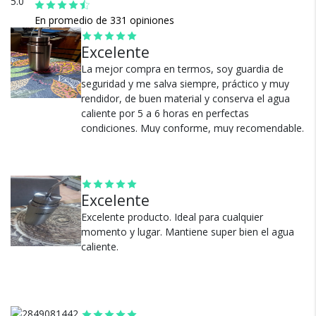
5.0
ACCESORIOS Y VERSATILIDAD
En promedio de 331 opiniones
Incluye picos intercambiables para adaptarse a distintos
estilos de cebado
Excelente
La canasta para yerba mejora la experiencia de uso
La mejor compra en termos, soy guardia de
Permite personalizar el modo de servir el mate
seguridad y me salva siempre, práctico y muy
Todo integrado en un solo producto
rendidor, de buen material y conserva el agua
Cambios y Devoluciones
caliente por 5 a 6 horas en perfectas
condiciones. Muy conforme, muy recomendable.
Te damos 30 días de prueba.
???.
Si no es lo que esperabas, te devolvemos tu
dinero.
Ver más
Excelente
Excelente producto. Ideal para cualquier
momento y lugar. Mantiene super bien el agua
caliente.
¿Por qué estamos tan
seguros?