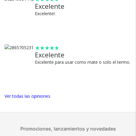
Excelente
Excelente!.
100% de calificaciones
positivas en MercadoLibre.
5 estrellas de 5 en Google.
5 estrellas de 5 en Facebook.
Más de 15.000 comentarios
Excelente
positivos en todos nuestros
Excelente para usar como mate o solo el termo.
productos.
Seguro de cobertura en tus
envíos.
Garantía oficial y directa con
nosotros.
Ver todas las opiniones
Promociones, lanzamientos y novedades