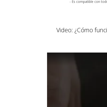
- Es compatible con todo
Video: ¿Cómo funci