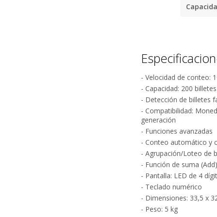
practica y e
Capacida
Amplia Com
Puede util
compatible
Especificacio
adapta a d
versatilid
- Velocidad de conteo: 1
¿
con movimi
- Capacidad: 200 billetes
- Detección de billetes
Diseño Fun
- Compatibilidad: Moned
generación
Su pantalla
- Funciones avanzadas
estructura 
- Conteo automático y 
accesorios
- Agrupación/Loteo de bi
dimensione
- Función de suma (Add
rendimiento
- Pantalla: LED de 4 dígi
- Teclado numérico
- Dimensiones: 33,5 x 3
- Peso: 5 kg