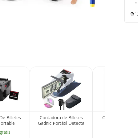
d
1
e Billetes
Contadora de Billetes
Contadora de bill
ortable
Gadnic Portátil Detecta
Gadnic Detecci
Doble Visor
Billetes Falsos
Multisensor Esterili
gratis
Envío gratis
sos Dolares
UV y Clasificaci