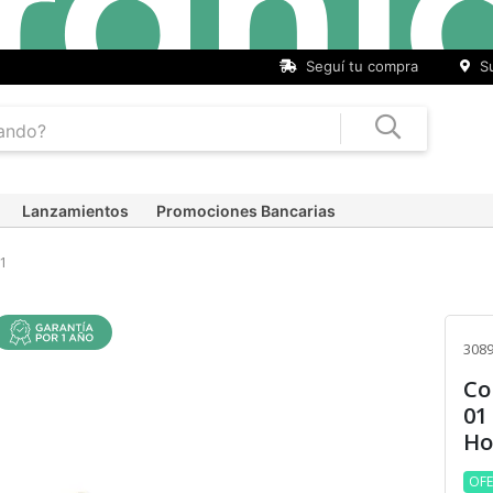
Seguí tu compra
Su
Lanzamientos
Promociones Bancarias
1
3089
Co
01
Ho
OF