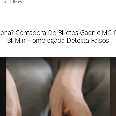
Facebook.
s los billetes
tus envíos.
Garantía
oficial y
directa con
ona? Contadora De Billetes Gadnic MC-
nosotros.
BillMin Homologada Detecta Falsos