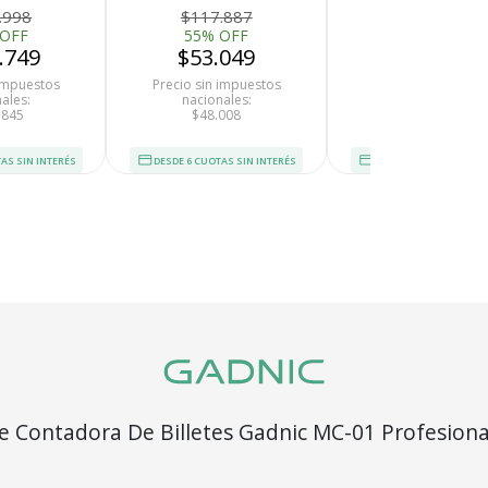
Pesos
Multidivisa
.998
$117.887
$7.237.887
 OFF
55% OFF
55% OFF
.749
$53.049
$3.257.04
 impuestos
Precio sin impuestos
Precio sin impues
ales:
nacionales:
nacionales:
.845
$48.008
$2.947.556
AS SIN INTERÉS
DESDE 6 CUOTAS SIN INTERÉS
DESDE 6 CUOTAS SIN I
Recibí el p
e Contadora De Billetes Gadnic MC-01 Profesiona
que espera
Homologada Detecta Falsos