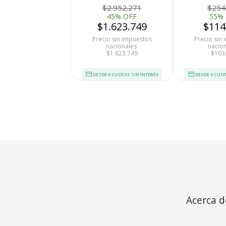
Euros 
$2.952.271
$254
45% OFF
55%
$1.623.749
$114
Precio sin impuestos
Precio sin
nacionales:
nacion
$1.623.749
$103
DESDE 6 CUOTAS SIN INTERÉS
DESDE 6 CUOT
Medios de Pago
Acerca d
BillMin 