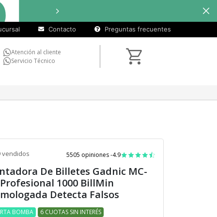
cuotas
Hasta
9 cuotas sin interé
sin
cursal
Contacto
Preguntas frecuentes
interés)
Atención al cliente
Servicio Técnico
 vendidos
5505 opiniones -
4.9
ntadora De Billetes Gadnic MC-
 Profesional 1000 BillMin
mologada Detecta Falsos
ERTA BOMBA
6 CUOTAS SIN INTERÉS