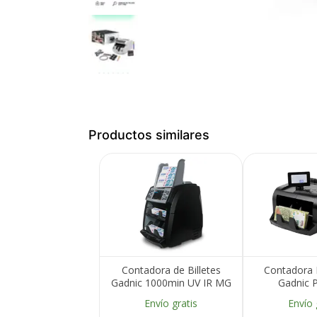
Productos similares
Contadora de Billetes
Contadora D
Gadnic 1000min UV IR MG
Gadnic P
CIS Compacta
Homologada 
Envío gratis
Envío 
Detecta Fal