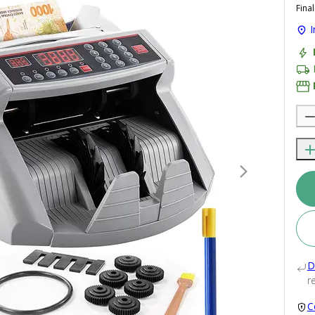
Final
I
D
re
C