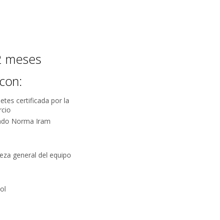
Es
tema se
12 meses
mayor
a negocios
con:
etes certificada por la
rcio
icado Norma Iram
os. La
s. Incluye
so y
ieza general del equipo
cticidad,
ol