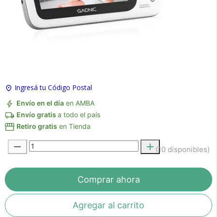
×
Medios de Pago
Ingresá tu Código Postal
Envío en el día
en AMBA
Envío gratis
a todo el país
Retiro gratis
en Tienda
(10 disponibles)
Recibí el producto que esperabas o
te devolvemos tu dinero.
Comprar ahora
Agregar al carrito