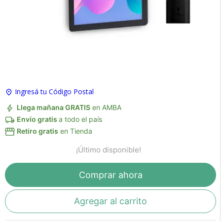
×
Medios de Pago
Ingresá tu Código Postal
Llega mañana GRATIS
en AMBA
Envío gratis
a todo el país
Retiro gratis
en Tienda
¡Último disponible!
Comprar ahora
Recibí el producto que esperabas o
te devolvemos tu dinero.
Agregar al carrito