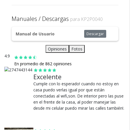
Asegurado
4x Cable USB
comunicación bidireccional a través de la cámara
4x Cargador de USB
Todos nuestros envíos
Visión nocturna, gracias a la asistencia de sus LEDS
4x Soporte de Pared
Manuales / Descargas
cuentan con seguro total.
para KP2P0040
Memoria Expandible en micro SD a 128GB
Tornillos y tarugos.
Activación de Movimiento con alertas INMEDIATAS
Manual
al Celular y captura de fotografía al activar
Manual de Usuario
Descargar
Packaging Original.
Permite monitoreos y ejecuciones remotas desde
MULTIPLES dispositivos, y se pueden establecer
Opiniones
Fotos
distintos niveles de permisos para cada usuario
4.9
Graba video, captura fotografías
En promedio de 862 opiniones
Autonomía enchufada: ilimitada
Lente: 2.8mm
Cambios y Devoluciones
Excelente
Pixel: 2MP
Te damos 30 días de prueba.
Ángulo de la cámara: 75°
Cumple con lo esperado! cuando no estoy en
Si no es lo que esperabas, te devolvemos tu
Sensor: CMOS
casa puedo verlas igual por que están
dinero.
conectadas al wifi,son. De interior pero las puse
en el frente de la casa, al poder manejar las
desde mi celular puedo mirar las calles también!.
Ver más