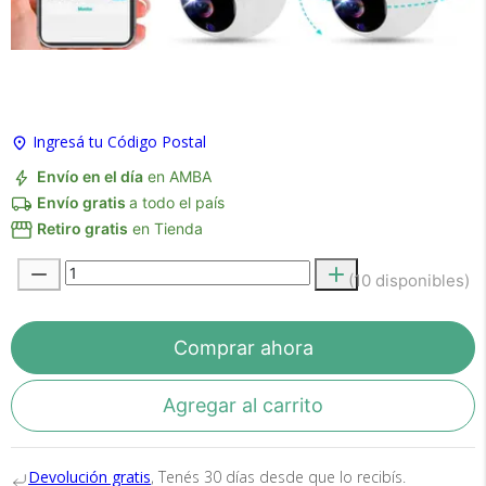
×
Medios de Pago
Ingresá tu Código Postal
Envío en el día
en AMBA
Envío gratis
a todo el país
Retiro gratis
en Tienda
(10 disponibles)
Recibí el producto que esperabas o
te devolvemos tu dinero.
Comprar ahora
Agregar al carrito
En Bidcom te aseguramos recibir el producto
que esperabas o te devolvemos el 100% de tu
dinero!
Devolución gratis
, Tenés 30 días desde que lo recibís.