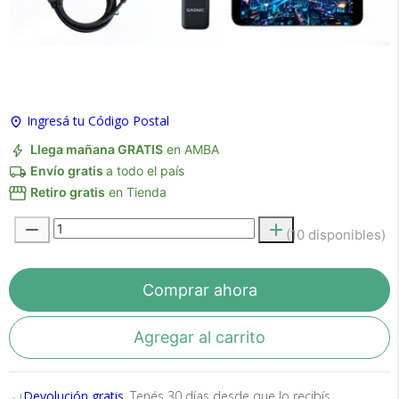
×
Medios de Pago
Ingresá tu Código Postal
Llega mañana GRATIS
en AMBA
Envío gratis
a todo el país
Retiro gratis
en Tienda
(10 disponibles)
Recibí el producto que esperabas o
te devolvemos tu dinero.
Comprar ahora
Agregar al carrito
En Bidcom te aseguramos recibir el producto
que esperabas o te devolvemos el 100% de tu
dinero!
Devolución gratis
, Tenés 30 días desde que lo recibís.