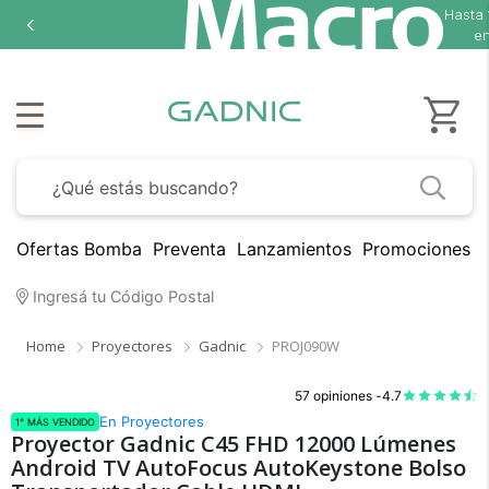
Hasta
18 cuotas 
en seleccio
Ofertas Bomba
Preventa
Lanzamientos
Promociones B
Ingresá tu Código Postal
Home
Proyectores
Gadnic
PROJ090W
57 opiniones -
4.7
En Proyectores
1° MÁS VENDIDO
Proyector Gadnic C45 FHD 12000 Lúmenes
Android TV AutoFocus AutoKeystone Bolso