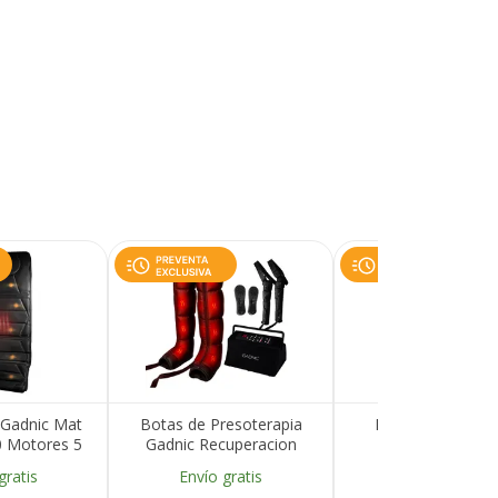
Gadnic Mat
Botas de Presoterapia
Masajeador de P
 Motores 5
Gadnic Recuperacion
Eléctrico Gadni
ia de Calor
Muscular 9 Niveles
Termoterapia 5
gratis
Envío gratis
Envío gratis
Piernas Cintura
Control Remoto 5 