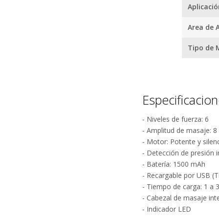
bienestar y
Aplicació
Area de A
Versatilid
Tipo de 
Los cuatro
musculares
versatilida
¿
hombros di
Especificacio
experienci
compacta f
- Niveles de fuerza: 6
de mochila
- Amplitud de masaje: 
buscan movi
- Motor: Potente y silen
- Detección de presión i
Autonomia
- Batería: 1500 mAh
- Recargable por USB (T
La bateria
- Tiempo de carga: 1 a 
multiples 
- Cabezal de masaje int
permitiendo
- Indicador LED
indicador L