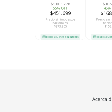
$1.003.776
$306
55% OFF
45%
$451.699
$168
Precio sin impuestos
Precio sin
nacionales:
nacion
$373.305
$152
DESDE 6 CUOTAS SIN INTERÉS
DESDE 6 CUOT
Medios de Pago
Acerca d
1500mAh 