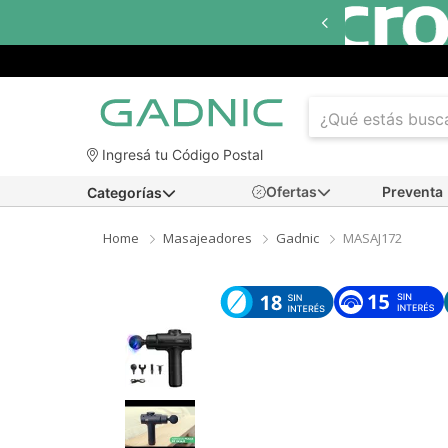
ta
18 cuotas sin interés
en seleccionados
Ingresá tu Código Postal
Ofertas
Preventa
Categorías
Home
Masajeadores
Gadnic
MASAJ172