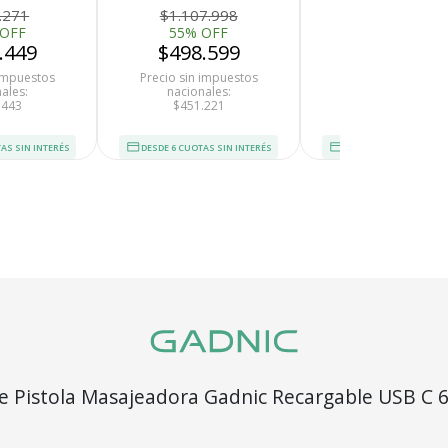
Calor 45C
.271
$1.107.998
$347.907
 OFF
55% OFF
45% OFF
.449
$498.599
$191.349
 impuestos
Precio sin impuestos
Precio sin impues
ales:
nacionales:
nacionales:
.443
$451.221
$173.167
AS SIN INTERÉS
DESDE 6 CUOTAS SIN INTERÉS
DESDE 6 CUOTAS SIN I
Recibí el p
e Pistola Masajeadora Gadnic Recargable USB C 6
que espera
4 Cabezales Motor Silencioso Recovery