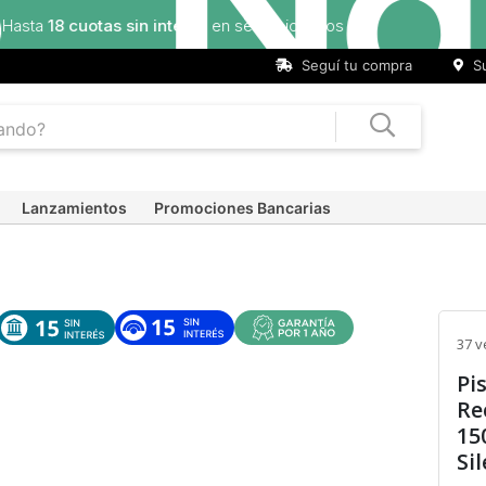
Seguí tu compra
Su
Lanzamientos
Promociones Bancarias
37 v
Pi
Re
15
Si