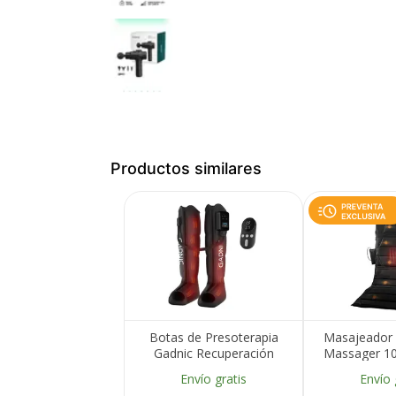
Productos similares
Botas de Presoterapia
Masajeador 
Gadnic Recuperación
Massager 10
Muscular Con Control
Modos Terap
Envío gratis
Envío 
Remoto