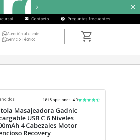
cuotas
Hasta
9 cuotas sin interés
e
sin
cursal
Contacto
Preguntas frecuentes
interés)
Atención al cliente
Servicio Técnico
endidos
1816 opiniones -
4.9
stola Masajeadora Gadnic
cargable USB C 6 Niveles
00mAh 4 Cabezales Motor
lencioso Recovery