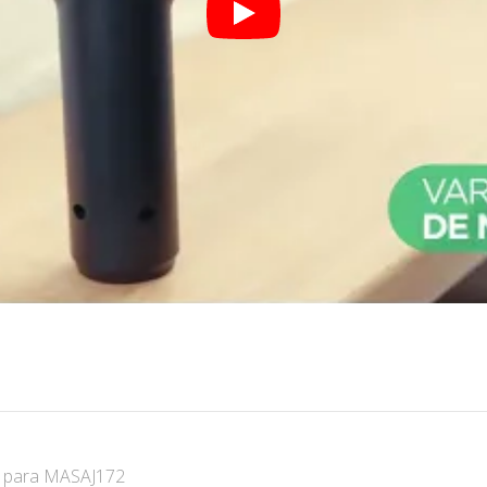
s
para MASAJ172