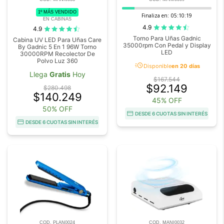
1º MÁS VENDIDO
Finaliza en:
05:10:18
EN CABINAS
4.9
4.9
Torno Para Uñas Gadnic
Cabina UV LED Para Uñas Care
35000rpm Con Pedal y Display
By Gadnic 5 En 1 96W Torno
LED
30000RPM Recolector De
Polvo Luz 360
acute
Disponible
en 20 días
Llega
Gratis
Hoy
$167.544
$92.149
$280.498
$140.249
45% OFF
50% OFF
DESDE 6 CUOTAS SIN INTERÉS
DESDE 6 CUOTAS SIN INTERÉS
COD. PLAN0024
COD. MANI0032