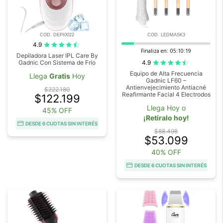
COD. DEPI0022
COD. LEDMASK3
4.9
Finaliza en:
05:10:18
Depiladora Laser IPL Care By
4.9
Gadnic Con Sistema de Frío
Equipo de Alta Frecuencia
Llega
Gratis
Hoy
Gadnic LF60 –
Antienvejecimiento Antiacné
$222.180
Reafirmante Facial 4 Electrodos
$122.199
Llega Hoy o
45% OFF
¡Retiralo hoy!
DESDE 6 CUOTAS SIN INTERÉS
$88.498
$53.099
40% OFF
DESDE 6 CUOTAS SIN INTERÉS