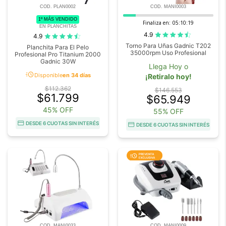
COD. PLAN0002
COD. MANI0003
1º MÁS VENDIDO
Finaliza en:
05:10:18
EN PLANCHITAS
4.9
4.9
Torno Para Uñas Gadnic T202
Planchita Para El Pelo
35000rpm Uso Profesional
Profesional Pro Titanium 2000
Gadnic 30W
Llega Hoy o
acute
Disponible
en 34 días
¡Retiralo hoy!
$112.362
$146.553
$61.799
$65.949
45% OFF
55% OFF
DESDE 6 CUOTAS SIN INTERÉS
DESDE 6 CUOTAS SIN INTERÉS
COD. MANI0033
COD. MANI0009