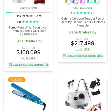
COD. MANI0055
COD. LEDMASK5
4.9
Finaliza en:
05:10:18
Cabina Corporal Terapia Facial
4.9
Care By Gadnic Táctil 7 Colores
Plegable
Torno Para Uñas Gadnic con
Pantalla Táctil LCD Hasta
Llega
Gratis
Hoy
35.000 RPM
$483.331
Llega
Gratis
Hoy
$217.499
$200.198
55% OFF
$100.099
DESDE 6 CUOTAS SIN INTERÉS
50% OFF
DESDE 6 CUOTAS SIN INTERÉS