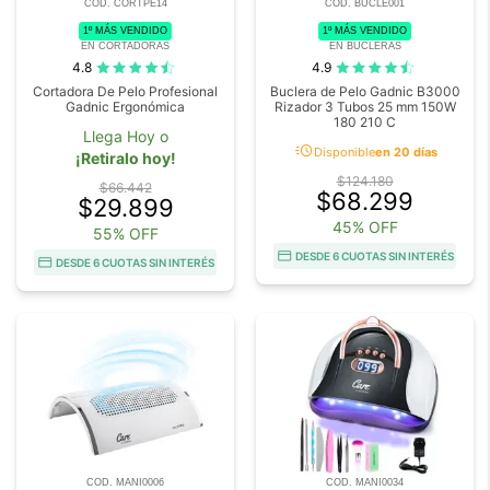
COD. CORTPE14
COD. BUCLE001
1º MÁS VENDIDO
1º MÁS VENDIDO
EN CORTADORAS
EN BUCLERAS
4.8
4.9
Cortadora De Pelo Profesional
Buclera de Pelo Gadnic B3000
Gadnic Ergonómica
Rizador 3 Tubos 25 mm 150W
180 210 C
Llega Hoy o
acute
Disponible
en 20 días
¡Retiralo hoy!
$124.180
$66.442
$68.299
$29.899
45% OFF
55% OFF
DESDE 6 CUOTAS SIN INTERÉS
DESDE 6 CUOTAS SIN INTERÉS
COD. MANI0006
COD. MANI0034