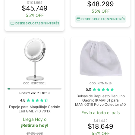
$48.299
$101.664
$45.749
55% OFF
55% OFF
DESDE 6 CUOTAS SIN INTERÉS
DESDE 6 CUOTAS SIN INTERÉS
COD. ESPCOS01
COD. KITMAN16
5.0
Finaliza en:
23:10:18
Bolsas de Repuesto Genuino
4.8
Gadnic IKMAF51 para
MANI0019 Polvo Colector x10
Espejo para Maquillaje Gadnic
Led GMD710 7X1X
Envío a todo el país
Llega Hoy o
$41.442
$18.649
¡Retiralo hoy!
55% OFF
$130.998