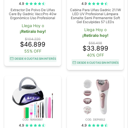
4.9
4.9
Extractor De Polvo De Uñas
Cabina Para Uñas Gadnic 21.1W
Care By Gadnic VaccPro 40w
LED UV Profesional Lámpara
Ergonómico Uso Profesional
Esmalte Semi Permanente Soft
Gel Esculpidas 57 LEDs
Llega Hoy o
Llega Hoy o
¡Retiralo hoy!
¡Retiralo hoy!
$104.220
$46.899
$56.498
$33.899
55% OFF
40% OFF
DESDE 6 CUOTAS SIN INTERÉS
DESDE 6 CUOTAS SIN INTERÉS
COD. MANI0007
COD. DEPI0012
4.9
4.9