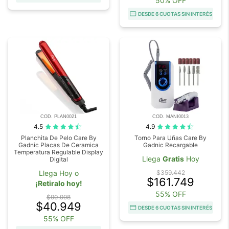
50% OFF
DESDE 6 CUOTAS SIN INTERÉS
COD. PLAN0021
COD. MANI0013
4.5
4.9
Planchita De Pelo Care By
Torno Para Uñas Care By
Gadnic Placas De Ceramica
Gadnic Recargable
Temperatura Regulable Display
Llega
Gratis
Hoy
Digital
Llega Hoy o
$359.442
$161.749
¡Retiralo hoy!
55% OFF
$90.998
$40.949
DESDE 6 CUOTAS SIN INTERÉS
55% OFF