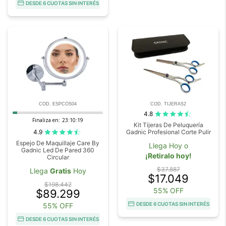
DESDE 6 CUOTAS SIN INTERÉS
COD. ESPCOS04
COD. TIJERAS2
4.8
Finaliza en:
23:10:18
Kit Tijeras De Peluquería
4.9
Gadnic Profesional Corte Pulir
Espejo De Maquillaje Care By
Llega Hoy o
Gadnic Led De Pared 360
¡Retiralo hoy!
Circular
$37.887
Llega
Gratis
Hoy
$17.049
$198.442
55% OFF
$89.299
DESDE 6 CUOTAS SIN INTERÉS
55% OFF
DESDE 6 CUOTAS SIN INTERÉS