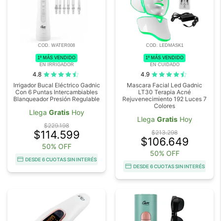
COD. WATER008
COD. LEDMASK1
1º MÁS VENDIDO
1º MÁS VENDIDO
EN IRRIGADOR
EN CUIDADO
4.8
4.9
Irrigador Bucal Eléctrico Gadnic
Mascara Facial Led Gadnic
Con 6 Puntas Intercambiables
LT30 Terapia Acné
Blanqueador Presión Regulable
Rejuvenecimiento 192 Luces 7
Colores
Llega
Gratis
Hoy
Llega
Gratis
Hoy
$229.198
$114.599
$213.298
$106.649
50% OFF
50% OFF
DESDE 6 CUOTAS SIN INTERÉS
DESDE 6 CUOTAS SIN INTERÉS