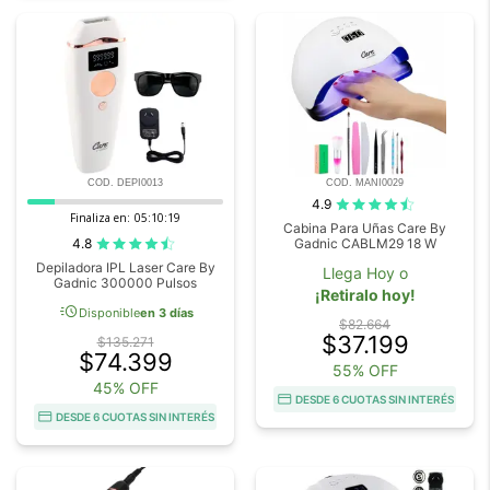
COD. DEPI0013
COD. MANI0029
4.9
Finaliza en:
05:10:18
Cabina Para Uñas Care By
4.8
Gadnic CABLM29 18 W
Depiladora IPL Laser Care By
Llega Hoy o
Gadnic 300000 Pulsos
¡Retiralo hoy!
acute
Disponible
en 3 días
$82.664
$37.199
$135.271
$74.399
55% OFF
45% OFF
DESDE 6 CUOTAS SIN INTERÉS
DESDE 6 CUOTAS SIN INTERÉS