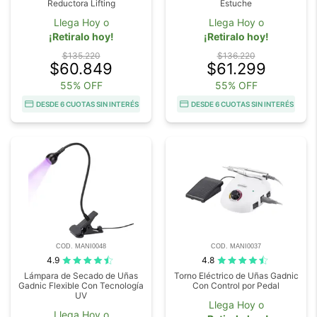
Reductora Lifting
Estuche
Llega Hoy o
Llega Hoy o
¡Retiralo hoy!
¡Retiralo hoy!
$135.220
$136.220
$60.849
$61.299
55% OFF
55% OFF
DESDE 6 CUOTAS SIN INTERÉS
DESDE 6 CUOTAS SIN INTERÉS
COD. MANI0048
COD. MANI0037
4.9
4.8
Lámpara de Secado de Uñas
Torno Eléctrico de Uñas Gadnic
Gadnic Flexible Con Tecnología
Con Control por Pedal
UV
Llega Hoy o
Llega Hoy o