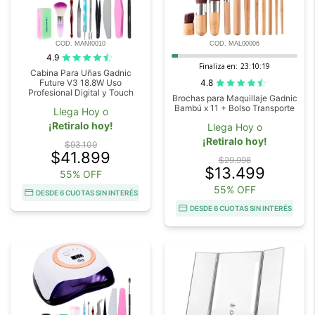
COD. MANI0010
COD. MAL00006
4.9
Finaliza en:
23:10:18
Cabina Para Uñas Gadnic
4.8
Future V3 18.8W Uso
Profesional Digital y Touch
Brochas para Maquillaje Gadnic
Bambú x 11 + Bolso Transporte
Llega Hoy o
¡Retiralo hoy!
Llega Hoy o
¡Retiralo hoy!
$93.109
$41.899
$29.998
$13.499
55% OFF
55% OFF
DESDE 6 CUOTAS SIN INTERÉS
DESDE 6 CUOTAS SIN INTERÉS