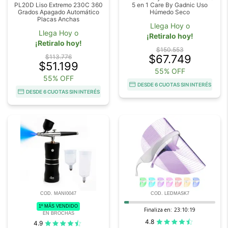
PL20D Liso Extremo 230C 360
5 en 1 Care By Gadnic Uso
Grados Apagado Automático
Húmedo Seco
Placas Anchas
Llega Hoy o
Llega Hoy o
¡Retiralo hoy!
¡Retiralo hoy!
$150.553
$67.749
$113.776
$51.199
55% OFF
55% OFF
DESDE 6 CUOTAS SIN INTERÉS
DESDE 6 CUOTAS SIN INTERÉS
COD. MANI0047
COD. LEDMASK7
1º MÁS VENDIDO
Finaliza en:
23:10:18
EN BROCHAS
4.8
4.9