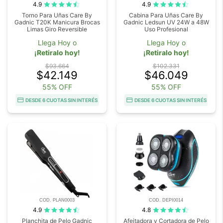
4.9
4.9
Torno Para Uñas Care By
Cabina Para Uñas Care By
Gadnic T20K Manicura Brocas
Gadnic Ledsun UV 24W a 48W
Limas Giro Reversible
Uso Profesional
Llega Hoy o
Llega Hoy o
¡Retiralo hoy!
¡Retiralo hoy!
$93.664
$102.331
$42.149
$46.049
55% OFF
55% OFF
DESDE 6 CUOTAS SIN INTERÉS
DESDE 6 CUOTAS SIN INTERÉS
COD. PLAN0003
COD. DEPI0014
4.9
4.8
Planchita de Pelo Gadnic
Afeitadora y Cortadora de Pelo