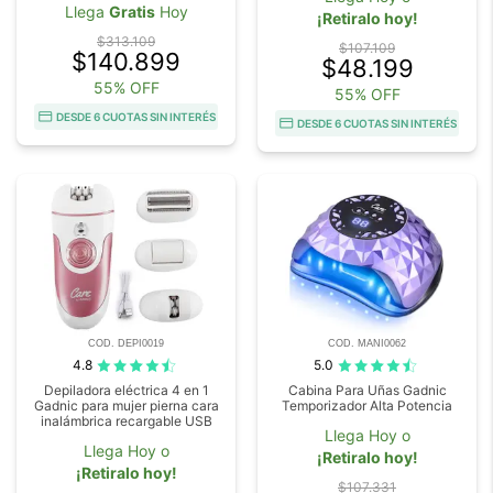
Llega
Gratis
Hoy
¡Retiralo hoy!
$313.109
$107.109
$140.899
$48.199
55% OFF
55% OFF
DESDE 6 CUOTAS SIN INTERÉS
DESDE 6 CUOTAS SIN INTERÉS
COD. DEPI0019
COD. MANI0062
4.8
5.0
Depiladora eléctrica 4 en 1
Cabina Para Uñas Gadnic
Gadnic para mujer pierna cara
Temporizador Alta Potencia
inalámbrica recargable USB
Llega Hoy o
Llega Hoy o
¡Retiralo hoy!
¡Retiralo hoy!
$107.331