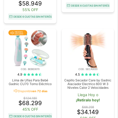
$58.949
DESDE 6 CUOTAS SIN INTERÉS
55% OFF
DESDE 6 CUOTAS SIN INTERÉS
COD. BEBE0070
COD. SECA0033
4.9
4.5
Lima de Uñas Para Bebé
Cepillo Secador Care by Gadnic
Gadnic CU70 Torno Eléctrico
Alaciador Electrico 600 W 3
Niveles Calor 2 Velocidades
acute
Disponible
en 72 días
Llega Hoy o
$124.180
¡Retiralo hoy!
$68.299
$68.298
45% OFF
$34.149
DESDE 6 CUOTAS SIN INTERÉS