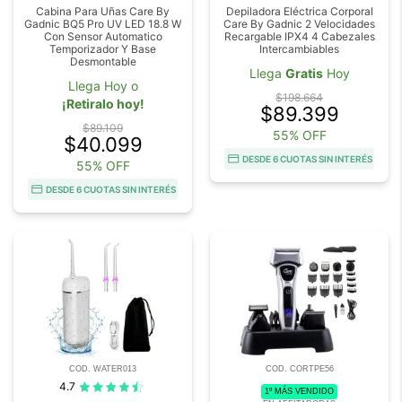
Cabina Para Uñas Care By
Depiladora Eléctrica Corporal
Gadnic BQ5 Pro UV LED 18.8 W
Care By Gadnic 2 Velocidades
Con Sensor Automatico
Recargable IPX4 4 Cabezales
Temporizador Y Base
Intercambiables
Desmontable
Llega
Gratis
Hoy
Llega Hoy o
$198.664
¡Retiralo hoy!
$89.399
$89.109
55% OFF
$40.099
DESDE 6 CUOTAS SIN INTERÉS
55% OFF
DESDE 6 CUOTAS SIN INTERÉS
COD. WATER013
COD. CORTPE56
4.7
1º MÁS VENDIDO