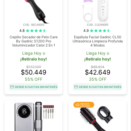
COD. SECA0003
COD. CLEAN005
4.8
4.9
Cepillo Secador de Pelo Care
Espátula Facial Gadnic CL50
By Gadnic S1200 Pro
Ultrasónica Limpieza Profunda
Voluminizador Calor 2 En 1
4 Modos
Llega Hoy o
Llega Hoy o
¡Retiralo hoy!
¡Retiralo hoy!
$112.109
$65.614
$50.449
$42.649
55% OFF
35% OFF
DESDE 6 CUOTAS SIN INTERÉS
DESDE 6 CUOTAS SIN INTERÉS