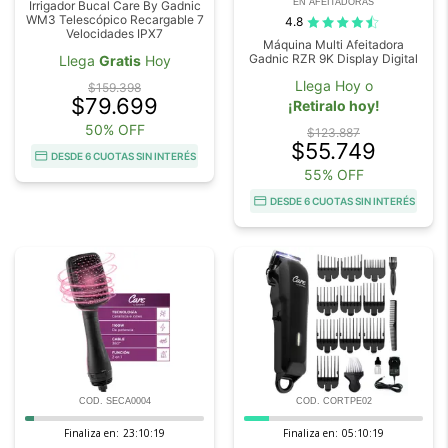
EN AFEITADORAS
Irrigador Bucal Care By Gadnic
WM3 Telescópico Recargable 7
4.8
Velocidades IPX7
Máquina Multi Afeitadora
Gadnic RZR 9K Display Digital
Llega
Gratis
Hoy
Llega Hoy o
$159.398
$79.699
¡Retiralo hoy!
50% OFF
$123.887
$55.749
DESDE 6 CUOTAS SIN INTERÉS
55% OFF
DESDE 6 CUOTAS SIN INTERÉS
COD. SECA0004
COD. CORTPE02
Finaliza en:
23:10:18
Finaliza en:
05:10:18