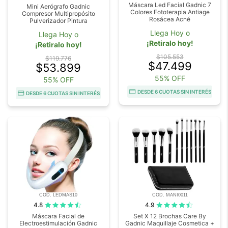
Máscara Led Facial Gadnic 7
Mini Aerógrafo Gadnic
Colores Fototerapia Antiage
Compresor Multipropósito
Rosácea Acné
Pulverizador Pintura
Llega Hoy o
Llega Hoy o
¡Retiralo hoy!
¡Retiralo hoy!
$105.553
$119.776
$47.499
$53.899
55% OFF
55% OFF
DESDE 6 CUOTAS SIN INTERÉS
DESDE 6 CUOTAS SIN INTERÉS
COD. LEDMAS10
COD. MANI0011
4.8
4.9
Máscara Facial de
Set X 12 Brochas Care By
Electroestimulación Gadnic
Gadnic Maquillaje Cosmetica +