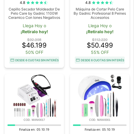
4.8
4.8
Cepillo Secador Moldeador De
Máquina de Cortar Pelo Care
Pelo Care by Gadnic 1100W
By Gadnic Profesional 8 Peines
Ceramico Con Iones Negativos
Accesorios
Llega Hoy o
Llega Hoy o
¡Retiralo hoy!
¡Retiralo hoy!
$92.398
$112.220
$46.199
$50.499
50% OFF
55% OFF
DESDE 6 CUOTAS SIN INTERÉS
DESDE 6 CUOTAS SIN INTERÉS
COD. MANI0017
COD. MANI0001
Finaliza en:
05:10:18
Finaliza en:
05:10:18