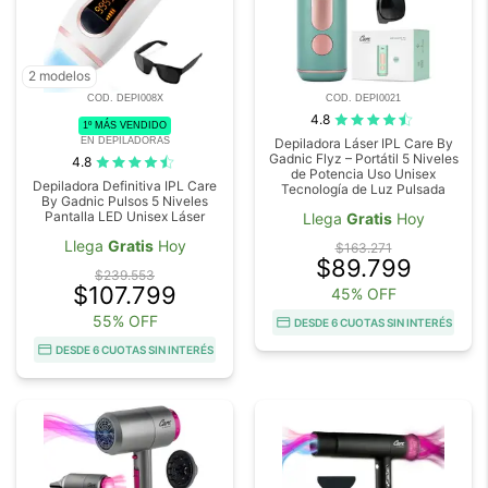
2 modelos
COD. DEPI008X
COD. DEPI0021
4.8
1º MÁS VENDIDO
EN DEPILADORAS
Depiladora Láser IPL Care By
Gadnic Flyz – Portátil 5 Niveles
4.8
de Potencia Uso Unisex
Depiladora Definitiva IPL Care
Tecnología de Luz Pulsada
By Gadnic Pulsos 5 Niveles
Pantalla LED Unisex Láser
Llega
Gratis
Hoy
Llega
Gratis
Hoy
$163.271
$89.799
$239.553
$107.799
45% OFF
55% OFF
DESDE 6 CUOTAS SIN INTERÉS
DESDE 6 CUOTAS SIN INTERÉS