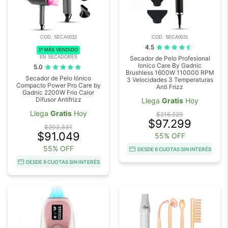
COD. SECA0032
COD. SECA0031
4.5
1º MÁS VENDIDO
EN SECADORES
Secador de Pelo Profesional
Ionico Care By Gadnic
5.0
Brushless 1600W 110000 RPM
Secador de Pelo Iónico
3 Velocidades 3 Temperaturas
Compacto Power Pro Care by
Anti Frizz
Gadnic 2200W Frio Calor
Difusor Antifrizz
Llega
Gratis
Hoy
Llega
Gratis
Hoy
$216.220
$97.299
$202.331
$91.049
55% OFF
55% OFF
DESDE 6 CUOTAS SIN INTERÉS
DESDE 6 CUOTAS SIN INTERÉS