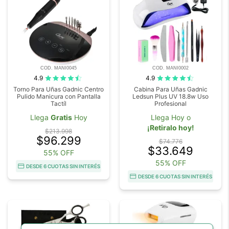
COD. MANI0045
COD. MANI0002
4.9
4.9
Torno Para Uñas Gadnic Centro
Cabina Para Uñas Gadnic
Pulido Manicura con Pantalla
Ledsun Plus UV 18.8w Uso
Tactíl
Profesional
Llega
Gratis
Hoy
Llega Hoy o
¡Retiralo hoy!
$213.998
$96.299
$74.776
$33.649
55% OFF
55% OFF
DESDE 6 CUOTAS SIN INTERÉS
DESDE 6 CUOTAS SIN INTERÉS