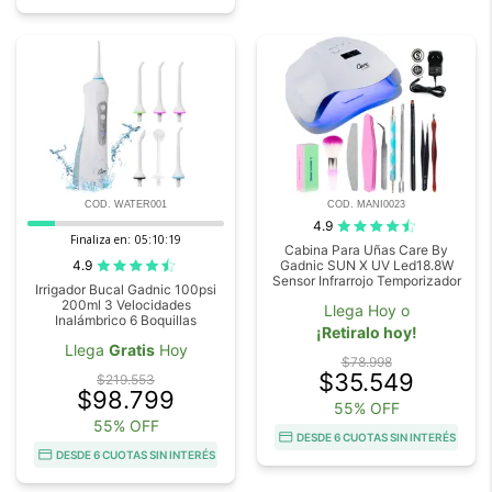
COD. WATER001
COD. MANI0023
4.9
Finaliza en:
05:10:18
Cabina Para Uñas Care By
4.9
Gadnic SUN X UV Led18.8W
Sensor Infrarrojo Temporizador
Irrigador Bucal Gadnic 100psi
200ml 3 Velocidades
Llega Hoy o
Inalámbrico 6 Boquillas
¡Retiralo hoy!
Llega
Gratis
Hoy
$78.998
$35.549
$219.553
$98.799
55% OFF
55% OFF
DESDE 6 CUOTAS SIN INTERÉS
DESDE 6 CUOTAS SIN INTERÉS