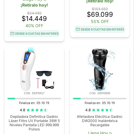
¡Retiralo hoy!
¡Retiralo hoy!
$153.553
$69.099
$24.082
$14.449
55% OFF
40% OFF
DESDE 6 CUOTAS SIN INTERÉS
DESDE 6 CUOTAS SIN INTERÉS
COD. DEPI0017
COD. DEPI0009
Finaliza en:
05:10:18
Finaliza en:
05:10:18
4.8
4.8
Depiladora Definitiva Gadnic
Afeitadora Eléctrica Gadnic
Láser Filtro UV Portable 36W 5
DW2000 Inalámbrica
Niveles Pantalla LED 999.999
Recargable
Pulsos
Llega Hoy o