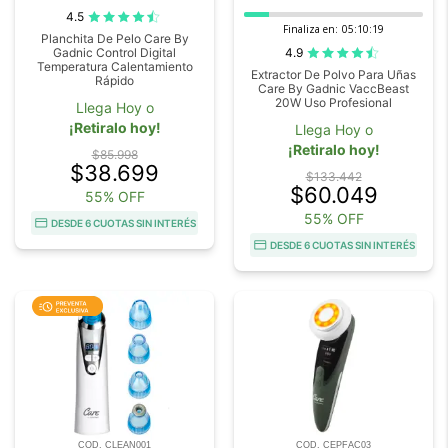
4.5
Finaliza en:
05:10:18
Planchita De Pelo Care By
4.9
Gadnic Control Digital
Temperatura Calentamiento
Extractor De Polvo Para Uñas
Rápido
Care By Gadnic VaccBeast
20W Uso Profesional
Llega Hoy o
¡Retiralo hoy!
Llega Hoy o
¡Retiralo hoy!
$85.998
$38.699
$133.442
$60.049
55% OFF
55% OFF
DESDE 6 CUOTAS SIN INTERÉS
DESDE 6 CUOTAS SIN INTERÉS
COD. CLEAN001
COD. CEPFAC03