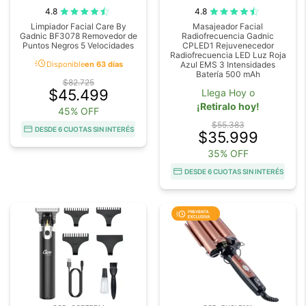
4.8
4.8
Limpiador Facial Care By
Masajeador Facial
Gadnic BF3078 Removedor de
Radiofrecuencia Gadnic
Puntos Negros 5 Velocidades
CPLED1 Rejuvenecedor
Radiofrecuencia LED Luz Roja
acute
Disponible
en 63 días
Azul EMS 3 Intensidades
Batería 500 mAh
$82.725
$45.499
Llega Hoy o
¡Retiralo hoy!
45% OFF
$55.383
DESDE 6 CUOTAS SIN INTERÉS
$35.999
35% OFF
DESDE 6 CUOTAS SIN INTERÉS