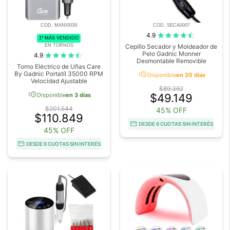
COD. MANI0039
COD. SECA0007
4.9
1º MÁS VENDIDO
EN TORNOS
Cepillo Secador y Moldeador de
Pelo Gadnic Monner
4.9
Desmontable Removible
Torno Eléctrico de Uñas Care
acute
By Gadnic Portatíl 35000 RPM
Disponible
en 20 días
Velocidad Ajustable
$89.362
acute
Disponible
en 3 días
$49.149
$201.544
45% OFF
$110.849
DESDE 6 CUOTAS SIN INTERÉS
45% OFF
DESDE 6 CUOTAS SIN INTERÉS