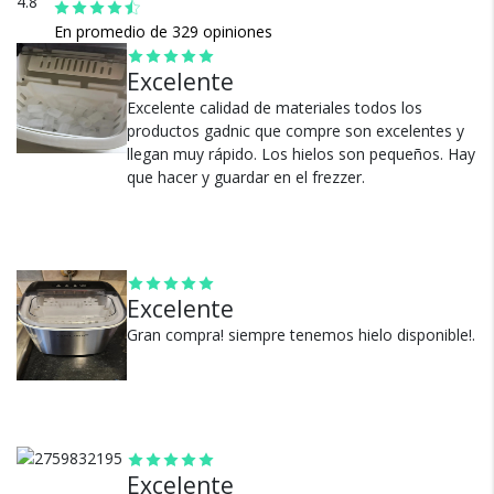
4.8
- Peso neto: 6,1 kg
En promedio de 329 opiniones
Listo para usar y diseñado para tu comodidad
Excelente
El kit incluye canasta y pala, lo que permite extraer el hielo
Excelente calidad de materiales todos los
con facilidad y sin complicaciones. Su potencia de noventa y
productos gadnic que compre son excelentes y
cinco vatios y compatibilidad con instalación doméstica
llegan muy rápido. Los hielos son pequeños. Hay
Cambios y Devoluciones
hacen de este equipo una eleccion inteligente para el hogar,
que hacer y guardar en el frezzer.
eventos o brindis de manera inmediata.
Te damos 30 días de prueba.
Si no es lo que esperabas, te devolvemos tu
dinero.
Excelente
Gran compra! siempre tenemos hielo disponible!.
¿Por qué estamos tan
seguros?
Excelente