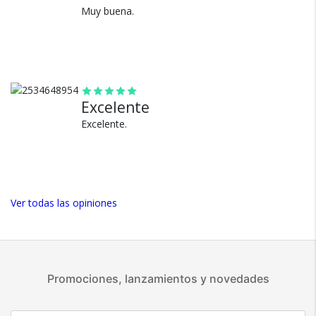
Muy buena.
100% de calificaciones
positivas en MercadoLibre.
5 estrellas de 5 en Google.
5 estrellas de 5 en Facebook.
Excelente
Más de 15.000 comentarios
positivos en todos nuestros
Excelente.
productos.
Seguro de cobertura en tus
envíos.
Garantía oficial y directa con
Ver todas las opiniones
nosotros.
Promociones, lanzamientos y novedades